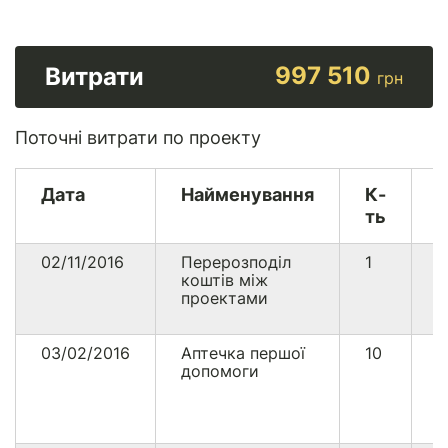
997 510
Витрати
грн
Поточні витрати по проекту
Дата
Найменування
К-
В
ть
02/11/2016
Перерозподіл
1
1
коштів між
проектами
03/02/2016
Аптечка першої
10
5
допомоги