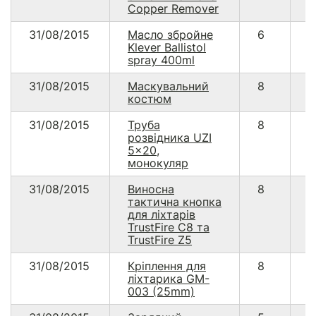
Copper Remover
31/08/2015
Масло збройне
6
1
Klever Ballistol
spray 400ml
31/08/2015
Маскувальний
8
2
костюм
31/08/2015
Труба
8
1
розвідника UZI
5x20,
монокуляр
31/08/2015
Виносна
8
1
тактична кнопка
для ліхтарів
TrustFire C8 та
TrustFire Z5
31/08/2015
Кріплення для
8
1
ліхтарика GM-
003 (25mm)