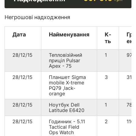
Негрошові надходження
Дата
Найменування
К-
Гр
ть
екв
28/12/15
Тепловізійний
1
97
приціл Pulsar
Apex - 75
28/12/15
Планшет Sigma
3
311
mobile X-treme
PQ79 ,lack-
orange
28/12/15
Ноутбук Dell
1
78
Latitude E6420
28/12/15
Годинник - 5.11
2
116
Tactical Field
Ops Watch