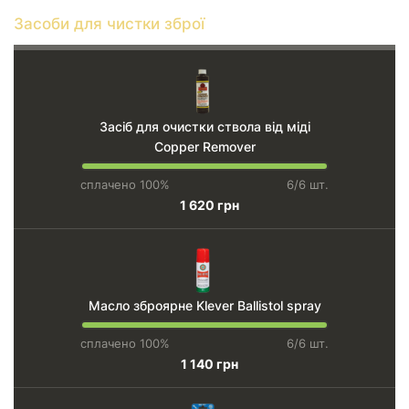
Засоби для чистки зброї
Засіб для очистки ствола від міді
Copper Remover
сплачено 100%
6/6 шт.
1 620 грн
Масло зброярне Klever Ballistol spray
сплачено 100%
6/6 шт.
1 140 грн