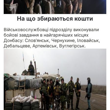
На що збираються кошти
Військовослужбовці підрозділу виконували
бойові завдання в найгарячіших місцях
Донбасу: Слов’янськ, Чернухине, Іловайськ,
Дебальцеве, Артемівськ, Вуглегірськ.