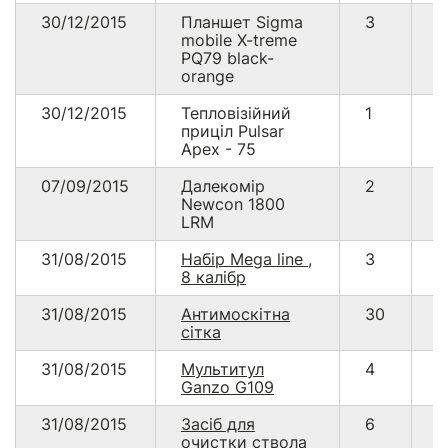
30/12/2015
Планшет Sigma
3
3
mobile X-treme
PQ79 black-
orange
30/12/2015
Тепловізійний
1
9
приціл Pulsar
Apex - 75
07/09/2015
Далекомір
2
2
Newcon 1800
LRM
31/08/2015
Набір Mega line ,
3
3
8 калібр
31/08/2015
Антимоскітна
30
2
сітка
31/08/2015
Мультитул
4
1
Ganzo G109
31/08/2015
Засіб для
6
1
очистки ствола