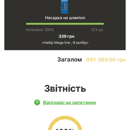
Насадка на шомпол
сплачено 100%
3/3 шт.
339 грн
Набір Mega line , 8 калібр
Загалом
997 369.00 грн
Звітність
Відповіді на запитання