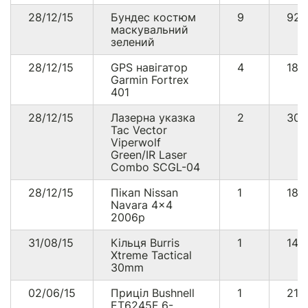
28/12/15
Бундес костюм
9
92
маскувальний
зелений
28/12/15
GPS навігатор
4
18
Garmin Fortrex
401
28/12/15
Лазерна указка
2
30
Tac Vector
Viperwolf
Green/IR Laser
Combo SCGL-04
28/12/15
Пікап Nissan
1
187
Navara 4x4
2006р
31/08/15
Кільця Burris
1
14
Xtreme Tactical
30mm
02/06/15
Приціл Bushnell
1
211
ET6245F 6-