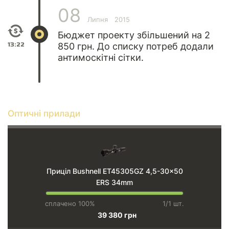
08
Липня
2015
Бюджет проекту збільшений на 2
13:22
850 грн. До списку потреб додали
антимоскітні сітки.
Оптичні прилади
Приціл Bushnell ET45305GZ 4,5-30x50
ERS 34mm
сплачено 100%
1/1 шт.
39 380 грн