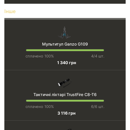
Інше
Мультитул Ganzo G109
сплачено 100%
4/4 шт.
1 340 грн
Тактичні ліхтарі TrustFire C8-T6
сплачено 100%
6/6 шт.
3 116 грн