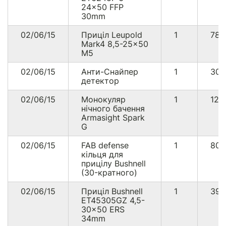
24x50 FFP
30mm
02/06/15
Приціл Leupold
1
78
Mark4 8,5-25x50
M5
02/06/15
Анти-Снайпер
1
309
детектор
02/06/15
Монокуляр
1
125
нічного бачення
Armasight Spark
G
02/06/15
FAB defense
1
80
кільця для
прицілу Bushnell
(30-кратного)
02/06/15
Приціл Bushnell
1
39
ET45305GZ 4,5-
30x50 ERS
34mm