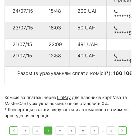
24/07/15
15:48
200
UAH
******57
23/07/15
18:03
50
UAH
******53
21/07/15
22:09
491
UAH
21/07/15
12:58
40
UAH
******44
Разом (з урахуванням сплати комісії*):
160 106.
г
Комісія за платежі через
LiqPay
для власників карт Visa та
MasterCard усіх українських банків становить 0%.
* Конвертація валюти відбувається автоматично на момент
проведення операції.
1
2
3
4
5
6
7
10
...