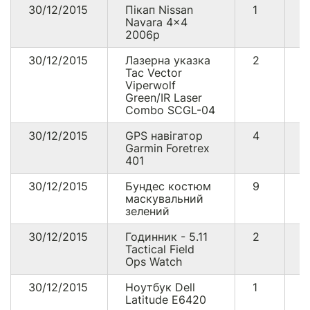
30/12/2015
Пікап Nissan
1
1
Navara 4x4
5
2006р
30/12/2015
Лазерна указка
2
3
Tac Vector
Viperwolf
Green/IR Laser
Combo SCGL-04
30/12/2015
GPS навігатор
4
1
Garmin Foretrex
401
30/12/2015
Бундес костюм
9
9
маскувальний
зелений
30/12/2015
Годинник - 5.11
2
1
Tactical Field
Ops Watch
30/12/2015
Ноутбук Dell
1
7
Latitude E6420