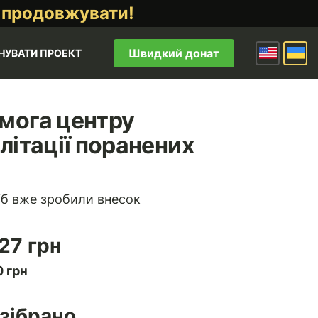
 продовжувати!
Швидкий донат
НУВАТИ ПРОЕКТ
мога центру
літації поранених
іб вже зробили внесок
27 грн
 грн
зібрано