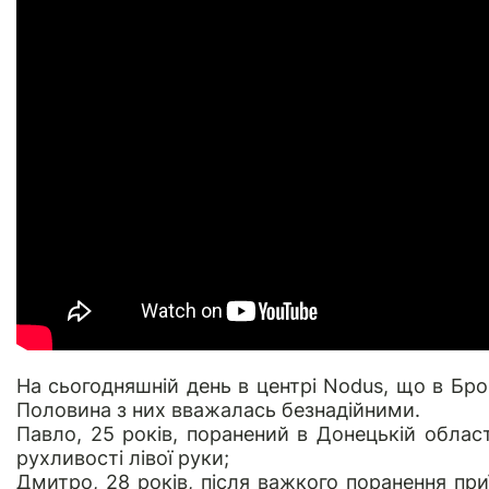
На сьогодняшній день в центрі Nodus, що в Бр
Половина з них вважалась безнадійними.
Павло, 25 років
, поранений в Донецькій област
рухливості лівої руки;
Дмитро, 28 років
, після важкого поранення приї