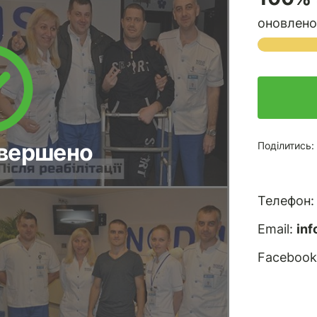
оновлено 
авершено
Поділитись:
Телефон
Email:
in
Facebook