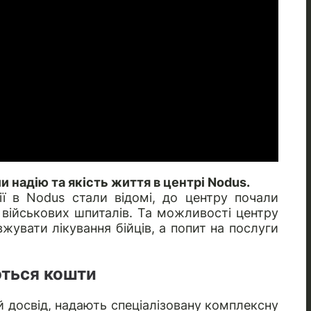
 надію та якість життя в центрі Nodus.
ції в Nodus стали відомі, до центру почали
х військових шпиталів. Та можливості центру
увати лікування бійців, а попит на послуги
ться кошти
 досвід, надають спеціалізовану комплексну