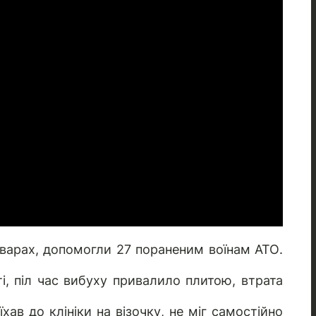
оварах, допомогли 27 пораненим воїнам АТО.
і, піл час вибуху привалило плитою, втрата
хав до клініки на візочку, не міг самостійно