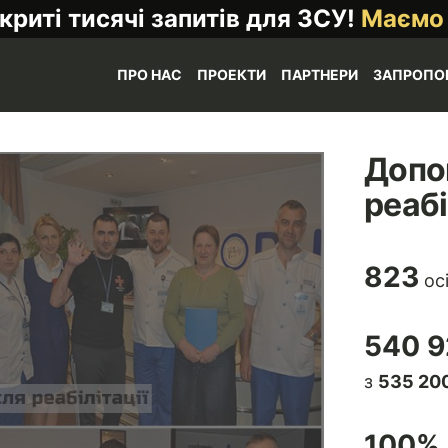
криті тисячі запитів для ЗСУ!
Маємо
ПРО НАС
ПРОЕКТИ
ПАРТНЕРИ
ЗАПРОПО
Допо
реабі
823
ос
540 9
з
535 200
100
% 