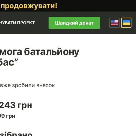
 продовжувати!
Швидкий донат
НУВАТИ ПРОЕКТ
мога батальйону
бас”
 вже зробили внесок
 243 грн
99 грн
зібрано