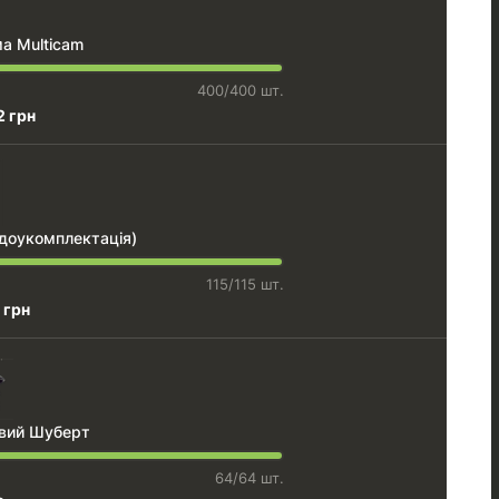
а Multicam
400/400 шт.
2 грн
(доукомплектація)
115/115 шт.
 грн
вий Шуберт
64/64 шт.