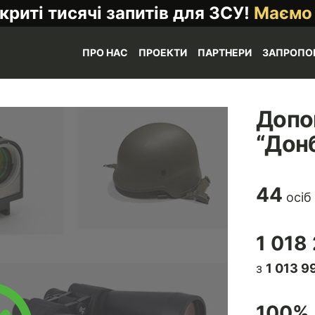
криті тисячі запитів для ЗСУ!
Маємо
ПРО НАС
ПРОЕКТИ
ПАРТНЕРИ
ЗАПРОПО
Допо
“Дон
44
осіб
1 018
з
1 013 9
100
% 