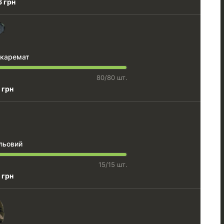
6 грн
 каремат
80/80 шт.
 грн
льовий
15/15 шт.
 грн