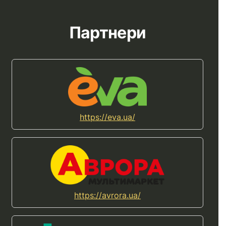
Партнери
https://eva.ua/
https://avrora.ua/