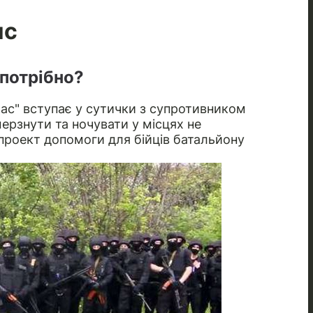
ис
 потрібно?
бас" вступає у сутички з супротивником
мерзнути та ночувати у місцях не
проект допомоги для бійців батальйону