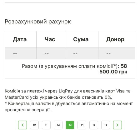
Розрахунковий рахунок
Дата
Час
Сума
Донор
--
--
--
--
Разом (з урахуванням сплати комісії*):
58
500.00 грн
Комісія за платежі через
LiqPay
для власників карт Visa та
MasterCard усіх українських банків становить 0%.
* Конвертація валюти відбувається автоматично на момент
проведення операції.
10
11
12
13
14
15
16