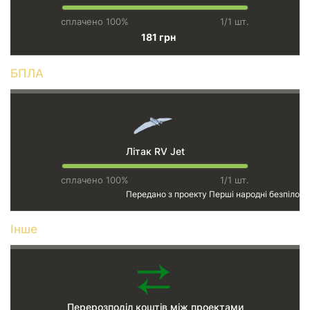
сплачено 100%
1/1 шт.
181 грн
БПЛА
Літак RV Jet
сплачено 100%
1/1 шт.
Передано з проекту
Перші народні безпілотн
Інше
Перерозподіл коштів між проектами