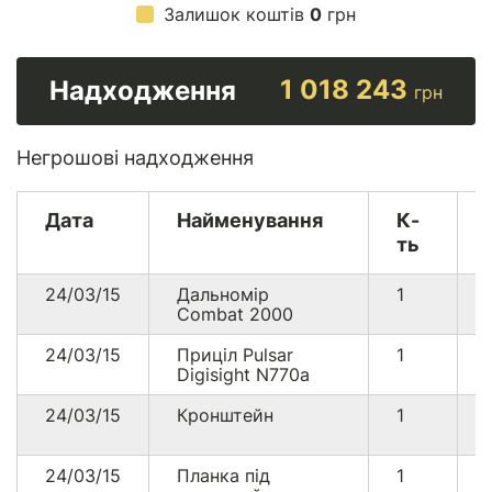
Залишок коштів
0
грн
1 018 243
Надходження
грн
Негрошові надходження
Дата
Найменування
К-
ть
24/03/15
Дальномір
1
Combat 2000
24/03/15
Приціл Pulsar
1
Digisight N770a
24/03/15
Кронштейн
1
24/03/15
Планка під
1