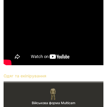
Одяг та екіпірування
Військова форма Multicam