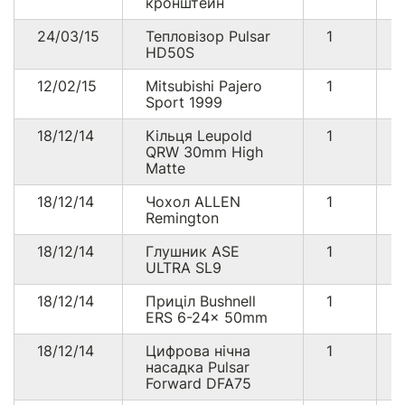
кронштейн
24/03/15
Тепловізор Pulsar
1
HD50S
12/02/15
Mitsubishi Pajero
1
Sport 1999
18/12/14
Кільця Leupold
1
QRW 30mm High
Matte
18/12/14
Чохол ALLEN
1
Remington
18/12/14
Глушник ASE
1
ULTRA SL9
18/12/14
Приціл Bushnell
1
ERS 6-24x 50mm
18/12/14
Цифрова нічна
1
насадка Pulsar
Forward DFA75