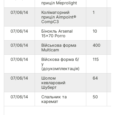
приціл Meprolight
07/06/14
Коліматорний
1
приціл Aimpoint®
CompC3
07/06/14
Бінокль Arsenal
10
15×70 Porro
07/06/14
Військова форма
400
Multicam
07/06/14
Війскова форма б/
115
у
(доукомплектація)
07/06/14
Шолом
64
кевларовий
Шуберт
07/06/14
Спальник та
50
каремат