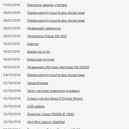
17/02/2015
Перчатки зимові утеплені
28/01/2015
Перерозподіл коштів між проектами
28/01/2015
Перерозподіл коштів між проектами
20/01/2015
Дизельний генератор
20/01/2015
Тепловізор Pulsar HD 50S
15/01/2015
Светри
15/01/2015
Шапка на хутрі
15/01/2015
Кальсони хутрові
15/01/2015
Дизельний обігрівач Aeroheat HA S2600
24/12/2014
Перерозподіл коштів між проектами
22/10/2014
Термобілизна
22/10/2014
Теплі тактичні повнопалі рукавиці
22/10/2014
Сумка для ноутбука X-Digital Wilson
22/10/2014
USB кабель
22/10/2014
Принтер Canon PIXMA IP 2840
22/10/2014
Ноутбук Lenovo IdeaPad