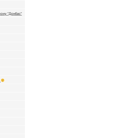
ону “Донбас”
а