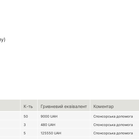
му)
К-ть
Гривневий еквівалент
Коментар
50
9000
UAH
Спонсорська допомога
3
480
UAH
Спонсорська допомога
5
125550
UAH
Спонсорська допомога