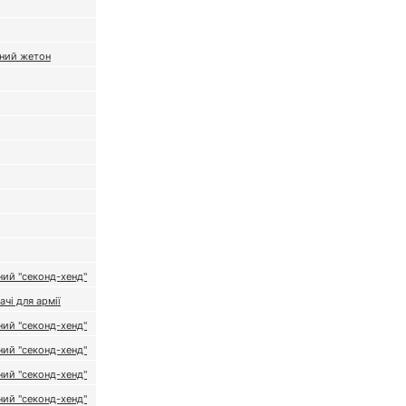
ний жетон
ий "секонд-хенд"
ачі для армії
ий "секонд-хенд"
ий "секонд-хенд"
ий "секонд-хенд"
ий "секонд-хенд"