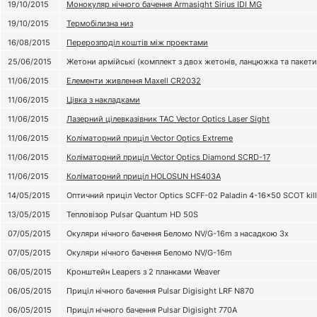
19/10/2015
Монокуляр нічного бачення Armasight Sirius IDI MG
19/10/2015
Термобілизна низ
16/08/2015
Перерозподіл коштів між проектами
25/06/2015
Жетони армійські (комплект з двох жетонів, ланцюжка та пакети
11/06/2015
Елементи живлення Maxell CR2032
11/06/2015
Цівка з накладками
11/06/2015
Лазерний цілевказівник TAC Vector Optics Laser Sight
11/06/2015
Коліматорний приціл Vector Optics Extreme
11/06/2015
Коліматорний приціл Vector Optics Diamond SCRD-17
11/06/2015
Коліматорний приціл HOLOSUN HS403A
14/05/2015
Оптичний приціл Vector Optics SCFF-02 Paladin 4-16x50 SCOT kill
13/05/2015
Тепловізор Pulsar Quantum HD 50S
07/05/2015
Окуляри нічного бачення Беломо NV/G-16m з насадкою 3х
07/05/2015
Окуляри нічного бачення Беломо NV/G-16m
06/05/2015
Кронштейн Leapers з 2 планками Weaver
06/05/2015
Приціл нічного бачення Pulsar Digisight LRF N870
06/05/2015
Приціл нічного бачення Pulsar Digisight 770A