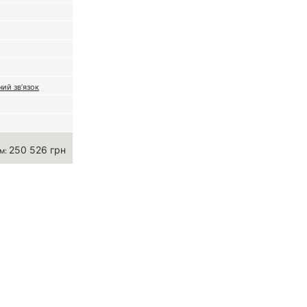
ий зв’язок
250 526 грн
м: