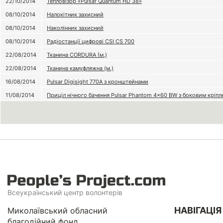
22/10/2014
Тепловізор «Pulsar Quantum HD 38»
08/10/2014
Налокітник захисний
08/10/2014
Наколінник захисний
08/10/2014
Радіостанції цифрові CSI CS 700
22/08/2014
Тканина CORDURA (м.)
22/08/2014
Тканина камуфляжна (м.)
16/08/2014
Pulsar Digisight 770A з кронштейнами
11/08/2014
Приціл нічного бачення Pulsar Phantom 4x60 BW з боковим кріпл
Всеукраїнський центр волонтерів
НАВІГАЦІЯ
Миколаївський обласний
благодійний фонд