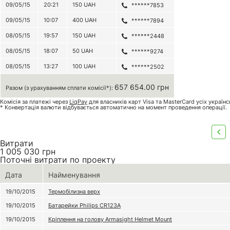
09/05/15
20:21
150
UAH
******7853
09/05/15
10:07
400
UAH
******7894
08/05/15
19:57
150
UAH
******2448
08/05/15
18:07
50
UAH
******9274
08/05/15
13:27
100
UAH
******2502
657 654.00 грн
Разом (з урахуванням сплати комісії*):
Комісія за платежі через
LiqPay
для власників карт Visa та MasterCard усіх україн
* Конвертація валюти відбувається автоматично на момент проведення операції.
Витрати
1 005 030
грн
Поточні витрати по проекту
Дата
Найменування
19/10/2015
Термобілизна верх
19/10/2015
Батарейки Philips CR123А
19/10/2015
Кріплення на голову Armasight Helmet Mount