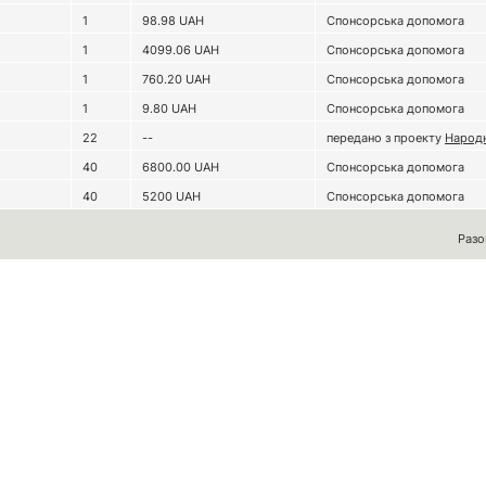
1
98.98
UAH
Спонсорська допомога
1
4099.06
UAH
Спонсорська допомога
1
760.20
UAH
Спонсорська допомога
1
9.80
UAH
Спонсорська допомога
22
--
передано з проекту
Народн
40
6800.00
UAH
Спонсорська допомога
40
5200
UAH
Спонсорська допомога
Разо