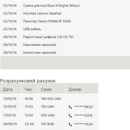
22/10/14
Сумка для ноутбука X-Digital Wilson
22/10/14
Ноутбук Lenovo IdeaPad
22/10/14
Принтер Canon PIXMA IP 2840
22/10/14
USB кабель
08/10/14
Радіостанції цифрові CSI CS 701
08/10/14
Наколінник захисний
08/10/14
Налокітник захисний
Розрахунковий рахунок
Дата
Час
Сума
Донор
13/05/15
16:06
140 000
UAH
12/05/15
13:02
100
UAH
******8632
11/05/15
13:42
500
UAH
******5374
09/05/15
22:34
100
RUB
******7934