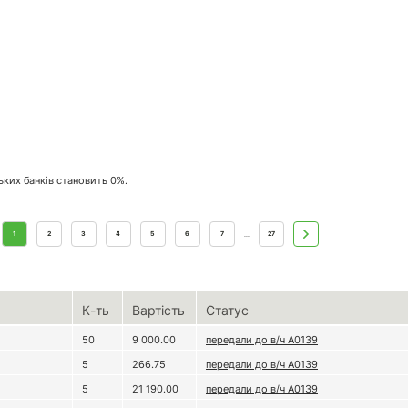
ських банків становить 0%.
1
2
3
4
5
6
7
27
...
К-ть
Вартість
Статус
50
9 000.00
передали до в/ч А0139
5
266.75
передали до в/ч А0139
5
21 190.00
передали до в/ч А0139