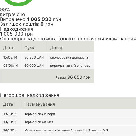
99%
витрачено
Витрачено
1 005 030
грн
Залишок коштів
0
грн
Надходження
1 005 030
грн
Спонсорська допомога (оплата постачальникам напря
Дата
Сума
Донор
15/08/14
36 850
UAH
спонсорська допомога
08/08/14
60 000
UAH
корпоративний спонсор
96 850 грн
Разом:
Негрошові надходження
Дата
Найменування
19/10/15
Термобілизна верх
19/10/15
Термобілизна низ
19/10/15
Монокуляр нічного бачення Armasight Sirius IDI MG