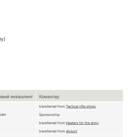
му)
евий еквівалент
Коментар
transferred from
Tactical rifle slings
UAH
Sponsorship
transferred from
Heaters for the army
transferred from
Airport