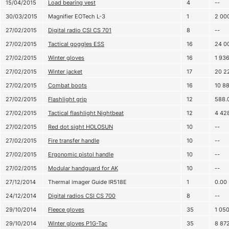
15/04/2015
Load bearing vest
4
--
30/03/2015
Magnifier EOTech L-3
1
2 00
27/02/2015
Digital radio CSI CS 701
8
--
27/02/2015
Tactical goggles ESS
16
24 0
27/02/2015
Winter gloves
16
1 93
27/02/2015
Winter jacket
17
20 2
27/02/2015
Combat boots
16
10 8
27/02/2015
Flashlight grip
12
588.
27/02/2015
Tactical flashlight Nightbeat
12
4 42
27/02/2015
Red dot sight HOLOSUN
10
--
27/02/2015
Fire transfer handle
10
--
27/02/2015
Ergonomic pistol handle
10
--
27/02/2015
Modular handguard for AK
10
--
27/12/2014
Thermal imager Guide IR518E
1
0.00
24/12/2014
Digital radios CSI CS 700
8
--
29/10/2014
Fleece gloves
35
1 05
29/10/2014
Winter gloves P1G-Tac
35
8 87