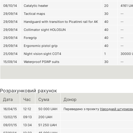
08/10/14
Catalytic heater
20
4161
U
29/09/14
Tactical maps
30
--
29/09/14
Handguard with transition to Picatinni rail for AK
40
--
29/09/14
Collimator sight HOLOSUN
40
--
29/09/14
Foregrip
40
--
29/09/14
Ergonomic pistol grip
40
--
25/09/14
Night vision sight СОТ4
1
30000
15/09/14
Waterproof PSWP suits
30
--
Розрахунковий рахунок
Дата
Час
Сума
Донор
16/04/15
12:12
50 000
UAH
Переведено з проекту
Народний штурмов
13/02/15
09:13
200
UAH
09/01/15
13:34
51 250
UAH
07/10/14
12:33
45 000
UAH