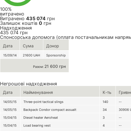
100%
витрачено
Витрачено
435 074
грн
Залишок коштів
0
грн
Надходження
435 074
грн
Спонсорська допомога (оплата постачальникам напря
Дата
Сума
Донор
15/09/14
21600
UAH
Sponsorship
21 600 грн
Разом:
Негрошові надходження
Дата
Найменування
К-ть
Гривн
14/05/15
Three-point tactical slings
140
--
14/05/15
Backpack Condor compact assualt
34
30906
15/04/15
Diesel heater Aeroheat
3
--
15/04/15
Load bearing vest
4
--