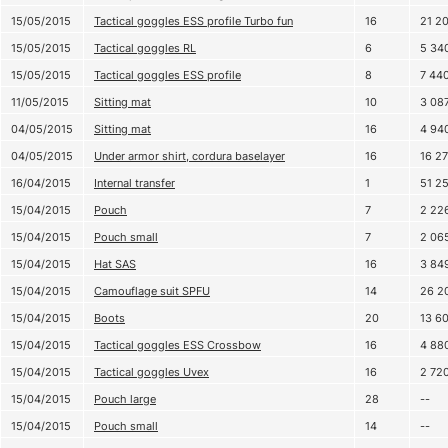
15/05/2015
Tactical goggles ESS profile Turbo fun
16
21 2
15/05/2015
Tactical goggles RL
6
5 34
15/05/2015
Tactical goggles ESS profile
8
7 44
11/05/2015
Sitting mat
10
3 08
04/05/2015
Sitting mat
16
4 94
04/05/2015
Under armor shirt, cordura baselayer
16
16 2
16/04/2015
Internal transfer
1
51 2
15/04/2015
Pouch
7
2 22
15/04/2015
Pouch small
7
2 06
15/04/2015
Hat SAS
16
3 84
15/04/2015
Camouflage suit SPFU
14
26 2
15/04/2015
Boots
20
13 6
15/04/2015
Tactical goggles ESS Crossbow
16
4 88
15/04/2015
Tactical goggles Uvex
16
2 72
15/04/2015
Pouch large
28
--
15/04/2015
Pouch small
14
--