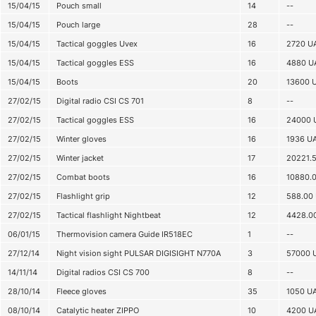
15/04/15
Pouch small
14
--
15/04/15
Pouch large
28
--
15/04/15
Tactical goggles Uvex
16
2720
U
15/04/15
Tactical goggles ESS
16
4880
U
15/04/15
Boots
20
13600
27/02/15
Digital radio CSI CS 701
8
--
27/02/15
Tactical goggles ESS
16
24000
27/02/15
Winter gloves
16
1936
U
27/02/15
Winter jacket
17
20221.
27/02/15
Combat boots
16
10880.
27/02/15
Flashlight grip
12
588.00
27/02/15
Tactical flashlight Nightbeat
12
4428.0
06/01/15
Thermovision camera Guide IR518EC
1
--
27/12/14
Night vision sight PULSAR DIGISIGHT N770A
3
57000
14/11/14
Digital radios CSI CS 700
8
--
28/10/14
Fleece gloves
35
1050
U
08/10/14
Catalytic heater ZIPPO
10
4200
U