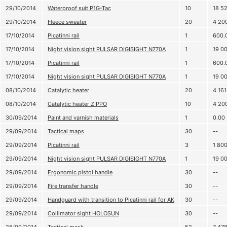
29/10/2014
Waterproof suit P1G-Tac
10
18 5
29/10/2014
Fleece sweater
20
4 20
17/10/2014
Picatinni rail
1
600.
17/10/2014
Night vision sight PULSAR DIGISIGHT N770A
1
19 0
17/10/2014
Picatinni rail
1
600.
17/10/2014
Night vision sight PULSAR DIGISIGHT N770A
1
19 0
08/10/2014
Catalytic heater
20
4 161
08/10/2014
Catalytic heater ZIPPO
10
4 20
30/09/2014
Paint and varnish materials
1
0.00
29/09/2014
Tactical maps
30
--
29/09/2014
Picatinni rail
3
1 80
29/09/2014
Night vision sight PULSAR DIGISIGHT N770A
1
19 0
29/09/2014
Ergonomic pistol handle
30
--
29/09/2014
Fire transfer handle
30
--
29/09/2014
Handguard with transition to Picatinni rail for АК
30
--
29/09/2014
Collimator sight HOLOSUN
30
--
26/09/2014
Tactical mask
52
7 47