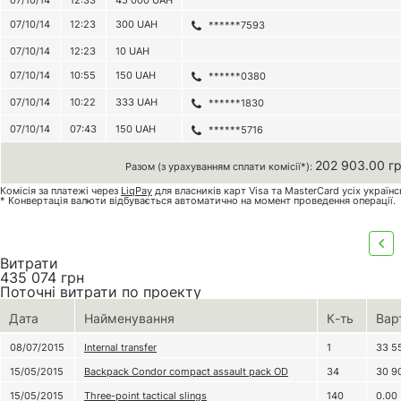
07/10/14
12:23
300
UAH
******7593
07/10/14
12:23
10
UAH
07/10/14
10:55
150
UAH
******0380
07/10/14
10:22
333
UAH
******1830
07/10/14
07:43
150
UAH
******5716
202 903.00 г
Разом (з урахуванням сплати комісії*):
Комісія за платежі через
LiqPay
для власників карт Visa та MasterCard усіх україн
* Конвертація валюти відбувається автоматично на момент проведення операції.
Витрати
435 074
грн
Поточні витрати по проекту
Дата
Найменування
К-ть
Вар
08/07/2015
Internal transfer
1
33 5
15/05/2015
Backpack Condor compact assault pack OD
34
30 9
15/05/2015
Three-point tactical slings
140
0.00