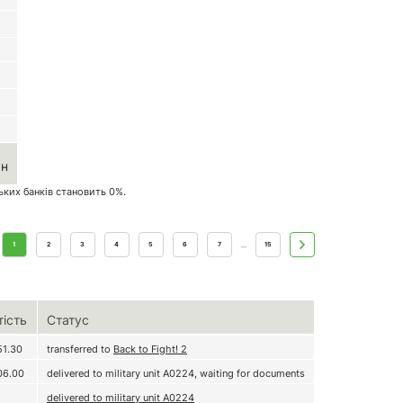
рн
ських банків становить 0%.
1
2
3
4
5
6
7
15
...
тість
Статус
51.30
transferred to
Back to Fight! 2
06.00
delivered to military unit А0224, waiting for documents
delivered to military unit А0224