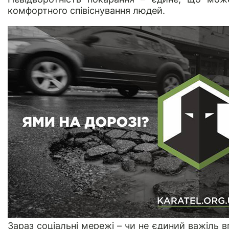
комфортного співіснування людей.
Зараз соціальні мережі – чи не єдиний важіль 