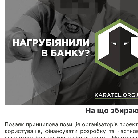
На що збираю
Позаяк принципова позиція організаторів проект
користувачів, фінансувати розробку та частк
відкритого благодійного збору коштів. На етапі