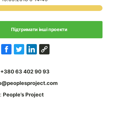
Підтримати інші проекти
:
+380 63 402 90 93
fo@peoplesproject.com
:
People’s Project