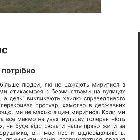
ис
 потрібно
 більше людей, які не бажають миритися з
ми стикаємося з безчинствами на вулицях
і, а деякі викликають хвилю справедливого
 перекриває тротуар, хамство в державних
 тощо, ми не маємо з цим миритися. Коли ми
а все маємо на увазі нульову толерантність
х, не буде відстоювати наше право жити за
рушника, він має нести відповідальність.
е примусити хамів дотримуватися правил