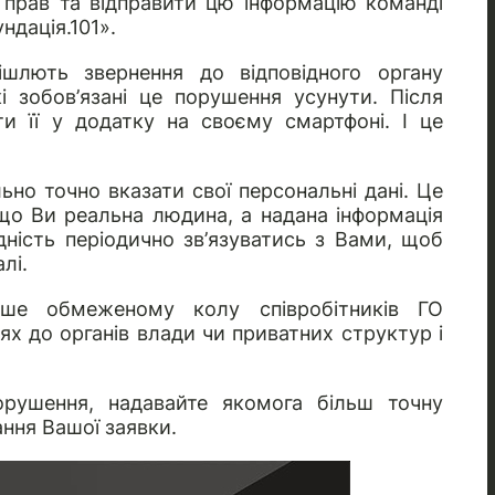
 прав та відправити цю інформацію команді
ндація.101».
шлють звернення до відповідного органу
і зобов’язані це порушення усунути. Після
и її у додатку на своєму смартфоні. І це
но точно вказати свої персональні дані. Це
 що Ви реальна людина, а надана інформація
дність періодично зв’язуватись з Вами, щоб
лі.
ише обмеженому колу співробітників ГО
нях до органів влади чи приватних структур і
рушення, надавайте якомога більш точну
ння Вашої заявки.