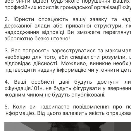
або зняти відео) будь-якого порушення Ваших
професійних юристів громадської організації «Фу
2. Юристи опрацюють вашу заявку та наді
державної влади або приватної структури, як
надходження відповіді Ви зможете переглянут
абсолютно безкоштовно!
3. Вас попросять зареєструватися та максималь
необхідно для того, аби спеціалісти розуміли,
відповідає дійсності. Можливо, виникне необхі
підтвердити надану інформацію чи уточнити дета
4. Ваші особисті дані будуть доступні л
«Фундація.101», не будуть фігурувати у звернен
жодним чином не будуть опубліковані.
5. Коли ви надсилаєте повідомлення про по
інформацію. Від цього залежить якість опрацюва