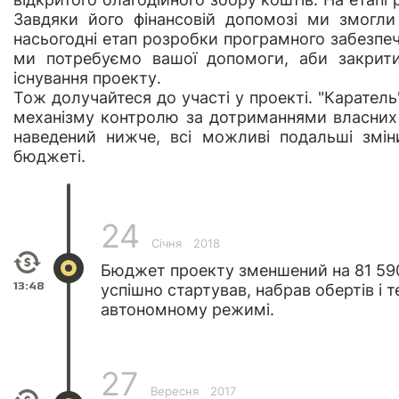
Завдяки його фінансовій допомозі ми змогли
насьогодні етап розробки програмного забезпе
ми потребуємо вашої допомоги, аби закрити
існування проекту.
Тож долучайтеся до участі у проекті. "Каратель
механізму контролю за дотриманнями власних 
наведений нижче, всі можливі подальші змін
бюджеті.
24
Січня
2018
Бюджет проекту зменшений на 81 590
13:48
успішно стартував, набрав обертів і 
автономному режимі.
27
Вересня
2017