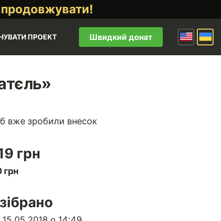
 продовжувати!
Швидкий донат
НУВАТИ ПРОЕКТ
атєль»
б вже зробили внесок
19 грн
 грн
зібрано
15.05.2018 о 14:49