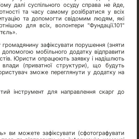
Тому далі суспільного осуду справа не йде,
тності та часу самому розібратися у всіх
туацію та допомогти свідомим людям, які
тнішою для всіх, волонтери "Фундації.101"
тєль».
 громадянину зафіксувати порушення (зняти
а допомогою мобільного додатку відправити
стів. Юристи опрацюють заявку і надішлють
 влади (приватної структури), що будуть
користувач зможе переглянути у додатку на
тий інструмент для направлення скарг до
ь» ви можете зафіксувати (сфотографувати