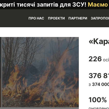
криті тисячі запитів для ЗСУ!
Маємо
ПРО НАС
ПРОЕКТИ
ПАРТНЕРИ
ЗАПРОПО
«Кар
226
осі
376 8
з
374 000
100
% 
оновлено 