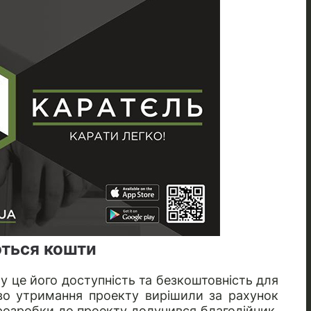
ться кошти
у це його доступність та безкоштовність для
ово утримання проекту вирішили за рахунок
 розробки до проекту долучився благодійник.