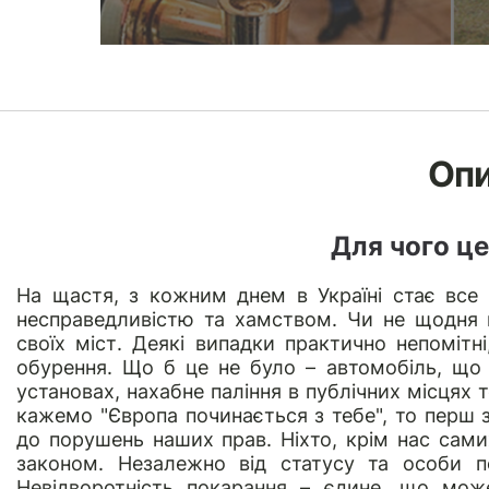
Оп
Для чого це
На щастя, з кожним днем в Україні стає все
несправедливістю та хамством. Чи не щодня 
своїх міст. Деякі випадки практично непомітн
обурення. Що б це не було – автомобіль, що
установах, нахабне паління в публічних місцях
кажемо "Європа починається з тебе", то перш з
до порушень наших прав. Ніхто, крім нас сами
законом. Незалежно від статусу та особи по
Невідворотність покарання – єдине, що мож