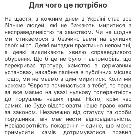
Для чого це потрібно
На щастя, з кожним днем в Україні стає все
більше людей, які не бажають миритися з
несправедливістю та хамством. Чи не щодня
ми стикаємося з безчинствами на вулицях
своїх міст. Деякі випадки практично непомітні,
а деякі викликають хвилю справедливого
обурення. Що б це не було – автомобіль, що
перекриває тротуар, хамство в державних
установах, нахабне паління в публічних місцях
тощо, ми не маємо з цим миритися. Коли ми
кажемо "Європа починається з тебе", то перш
за все маємо на увазі нульову толерантність
до порушень наших прав. Ніхто, крім нас
самих, не буде відстоювати наше право жити
за законом. Незалежно від статусу та особи
порушника, він має нести відповідальність.
Невідворотність покарання – єдине, що може
примусити хамів дотримуватися правил