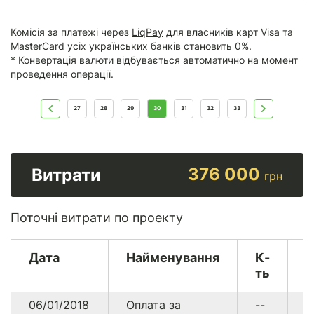
Комісія за платежі через
LiqPay
для власників карт Visa та
MasterCard усіх українських банків становить 0%.
* Конвертація валюти відбувається автоматично на момент
проведення операції.
27
28
29
30
31
32
33
376 000
Витрати
грн
Поточні витрати по проекту
Дата
Найменування
К-
В
ть
06/01/2018
Оплата за
--
8