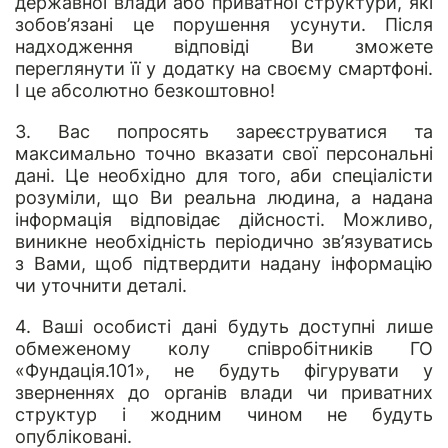
державної влади або приватної структури, які
зобов’язані це порушення усунути. Після
надходження відповіді Ви зможете
переглянути її у додатку на своєму смартфоні.
І це абсолютно безкоштовно!
3. Вас попросять зареєструватися та
максимально точно вказати свої персональні
дані. Це необхідно для того, аби спеціалісти
розуміли, що Ви реальна людина, а надана
інформація відповідає дійсності. Можливо,
виникне необхідність періодично зв’язуватись
з Вами, щоб підтвердити надану інформацію
чи уточнити деталі.
4. Ваші особисті дані будуть доступні лише
обмеженому колу співробітників ГО
«Фундація.101», не будуть фігурувати у
зверненнях до органів влади чи приватних
структур і жодним чином не будуть
опубліковані.