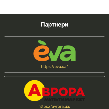
Партнери
https://eva.ua/
https://avrora.ua/