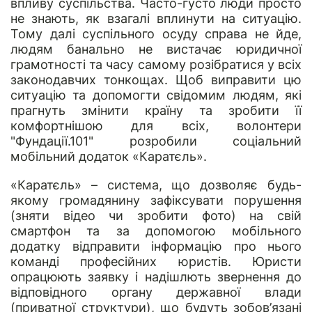
впливу суспільства. Часто-густо люди просто
не знають, як взагалі вплинути на ситуацію.
Тому далі суспільного осуду справа не йде,
людям банально не вистачає юридичної
грамотності та часу самому розібратися у всіх
законодавчих тонкощах. Щоб виправити цю
ситуацію та допомогти свідомим людям, які
прагнуть змінити країну та зробити її
комфортнішою для всіх, волонтери
"Фундації.101" розробили соціальний
мобільний додаток «Каратєль».
«Каратєль»
– система, що дозволяє будь-
якому громадянину зафіксувати порушення
(зняти відео чи зробити фото) на свій
смартфон та за допомогою мобільного
додатку відправити інформацію про нього
команді професійних юристів. Юристи
опрацюють заявку і надішлють звернення до
відповідного органу державної влади
(приватної структури), що будуть зобов’язані