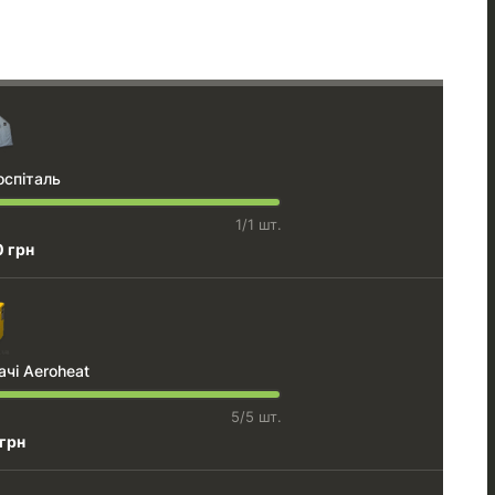
оспіталь
1/1 шт.
0 грн
ачі Aeroheat
5/5 шт.
 грн