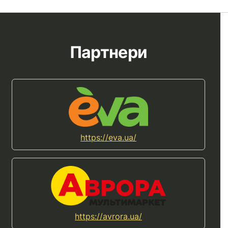
Партнери
https://eva.ua/
https://avrora.ua/