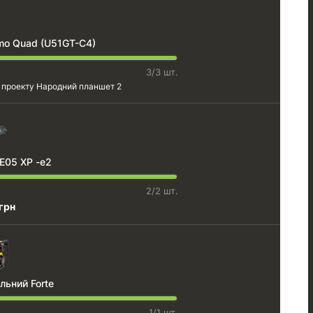
mo Quad (U51GT-C4)
3/3 шт.
 проекту
Народний планшет 2
 E05 XP -e2
2/2 шт.
грн
льний Forte
1/1 шт.