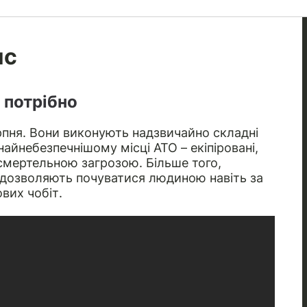
ис
 потрібно
серпня. Вони виконують надзвичайно складні
айнебезпечнішому місці АТО – екіпіровані,
і смертельною загрозою. Більше того,
 дозволяють почуватися людиною навіть за
вих чобіт.