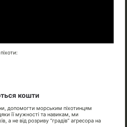
піхоти:
ться кошти
їни, допомогти морським піхотинцям
вдяки її мужності та навикам, ми
, а не від розриву “градів” агресора на