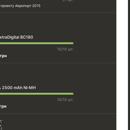
 проекту
Аеропорт 2015
traDigital BC180
10/10 шт.
 грн
A 2500 mAh Ni-MH
10/10 шт.
грн