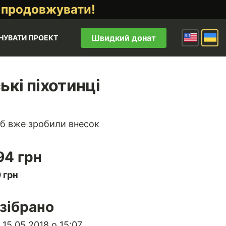
 продовжувати!
Швидкий донат
НУВАТИ ПРОЕКТ
кі піхотинці
б вже зробили внесок
94 грн
 грн
зібрано
15.05.2018 о 15:07