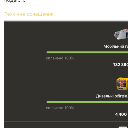
Технічне оснащення
Мобільний г
сплачено 100%
132 39
Дизельні обігрів
сплачено 100%
4 400