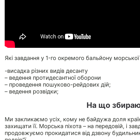
Які завдання у 1-го окремого бальйону морської 
-висадка різних видів десанту
– ведення протидесантної оборони
– проведення пошуково-рейдових дій;
– ведення розвідки;
На що збираю
Ми закликаємо усіх, кому не байдужа доля кра
захищати її. Морська піхота – на передовій, і за
продовжуємо прокидатися від дзвону будильників
подвір”ї.