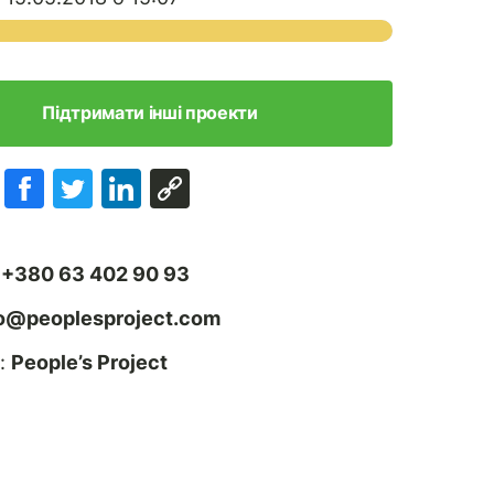
Підтримати інші проекти
:
+380 63 402 90 93
fo@peoplesproject.com
:
People’s Project