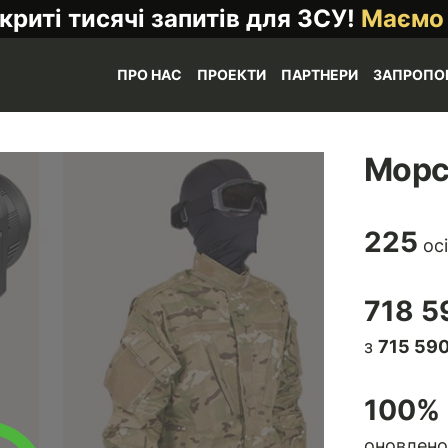
криті тисячі запитів для ЗСУ!
Маємо
ПРО НАС
ПРОЕКТИ
ПАРТНЕРИ
ЗАПРОПО
Морсь
225
осі
718 5
з
715 590
100
% 
оновлено 