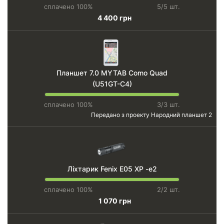
сплачено 100%
5/5 шт.
4 400 грн
Планшет 7.0 MYTAB Como Quad
(U51GT-C4)
сплачено 100%
3/3 шт.
Передано з проекту
Народний планшет 2
Ліхтарик Fenix E05 XP -e2
сплачено 100%
2/2 шт.
1 070 грн