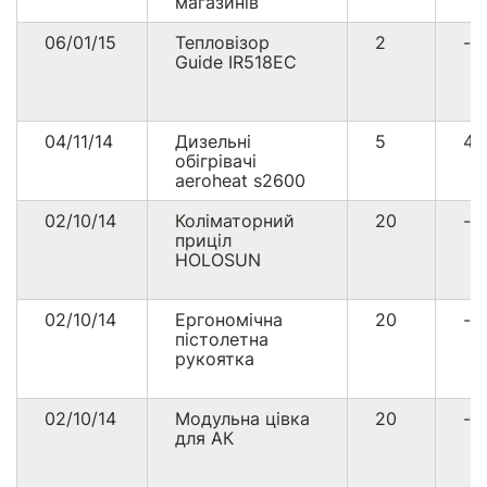
магазинів
06/01/15
Тепловізор
2
--
Guide IR518EC
04/11/14
Дизельні
5
4
обігрівачі
aeroheat s2600
02/10/14
Коліматорний
20
--
приціл
HOLOSUN
02/10/14
Ергономічна
20
--
пістолетна
рукоятка
02/10/14
Модульна цівка
20
--
для АК