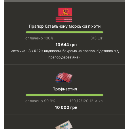
Прапор батальйону морської піхоти
сплачено 100%
3/3 шт.
13 644 грн
стрічка 1.8 х 0.12 з надписом, бахрома на прапор, підставка під
прапор дерев'яна
Профнастил
сплачено 99.9%
120,12/120.12 м кв.
10 000 грн