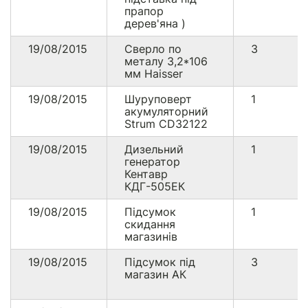
прапор
дерев'яна )
19/08/2015
Сверло по
3
металу 3,2*106
мм Haisser
19/08/2015
Шуруповерт
1
акумуляторний
Strum CD32122
19/08/2015
Дизельний
1
генератор
Кентавр
КДГ-505ЕК
19/08/2015
Підсумок
1
скидання
магазинів
19/08/2015
Підсумок під
3
магазин АК