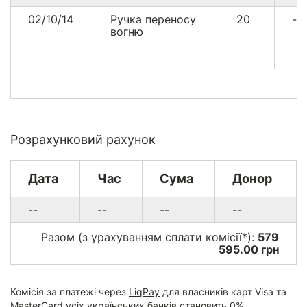
02/10/14
Ручка переносу
20
--
вогню
Розрахунковий рахунок
Дата
Час
Сума
Донор
--
--
--
--
Разом (з урахуванням сплати комісії*):
579
595.00 грн
Комісія за платежі через
LiqPay
для власників карт Visa та
MasterCard усіх українських банків становить 0%.