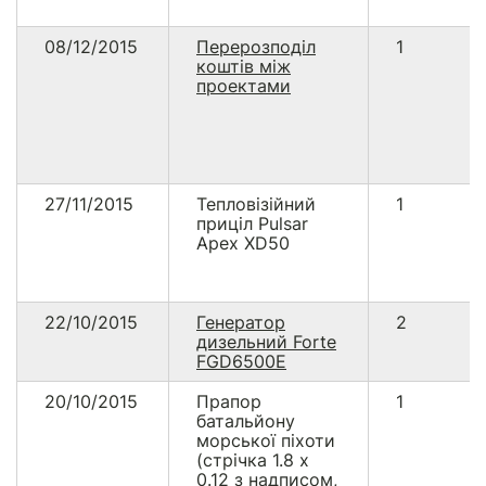
08/12/2015
Перерозподіл
1
коштів між
проектами
27/11/2015
Тепловізійний
1
приціл Pulsar
Apex XD50
22/10/2015
Генератор
2
дизельний Forte
FGD6500E
20/10/2015
Прапор
1
батальйону
морської піхоти
(стрічка 1.8 х
0.12 з надписом,