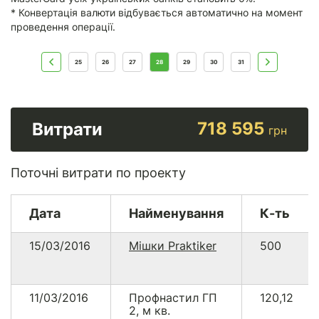
* Конвертація валюти відбувається автоматично на момент
проведення операції.
25
26
27
28
29
30
31
718 595
Витрати
грн
Поточні витрати по проекту
Дата
Найменування
К-ть
15/03/2016
Мішки Praktiker
500
11/03/2016
Профнастил ГП
120,12
2, м кв.