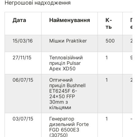
Негрошові надходження
Дата
Найменування
К-
Гр
ть
ек
15/03/16
Мішки Praktiker
500
2
27/11/15
Тепловізійний
1
91
приціл Pulsar
Apex XD50
06/07/15
Оптичний
1
21
приціл Bushnell
ET6245F 6-
24x50 FFP
30mm з
кільцями
03/07/15
Генератор
1
--
дизельний Forte
FGD 6500E3
(30750)