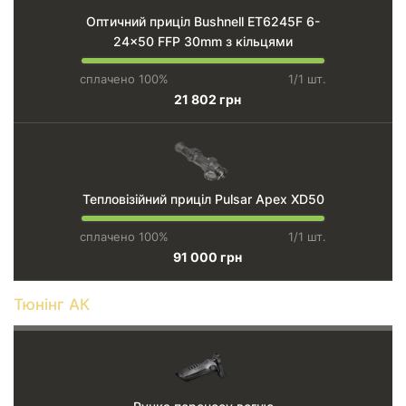
Оптичний приціл Bushnell ET6245F 6-
24x50 FFP 30mm з кільцями
сплачено 100%
1/1 шт.
21 802 грн
Тепловізійний приціл Pulsar Apex XD50
сплачено 100%
1/1 шт.
91 000 грн
Тюнінг АК