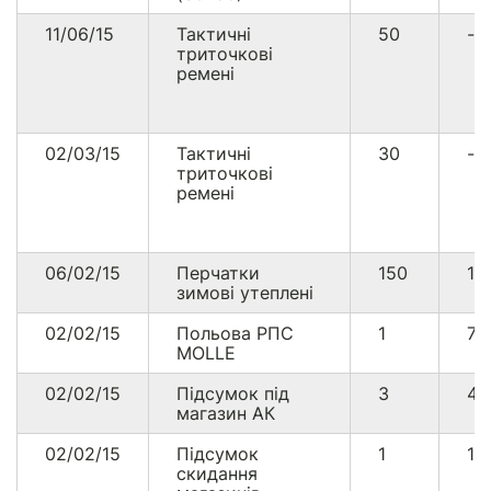
11/06/15
Тактичні
50
--
триточкові
ремені
02/03/15
Тактичні
30
--
триточкові
ремені
06/02/15
Перчатки
150
18
зимові утеплені
02/02/15
Польова РПС
1
7
MOLLE
02/02/15
Підсумок під
3
4
магазин АК
02/02/15
Підсумок
1
17
скидання