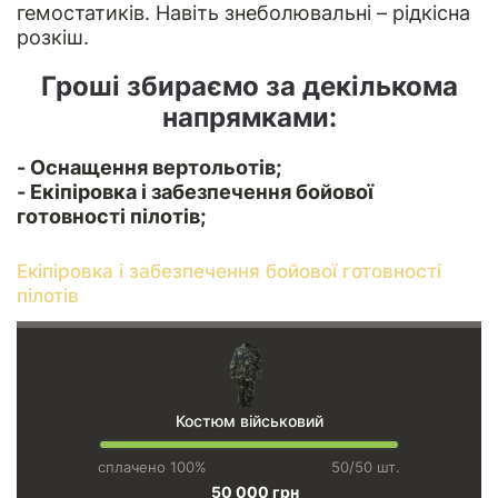
гемостатиків. Навіть знеболювальні – рідкісна
розкіш.
Гроші збираємо за декiлькома
напрямками:
- Оснащення вертольотів;
- Екіпіровка і забезпечення бойової
готовності пілотів;
Екіпіровка і забезпечення бойової готовності
пілотів
Костюм військовий
сплачено 100%
50/50 шт.
50 000 грн