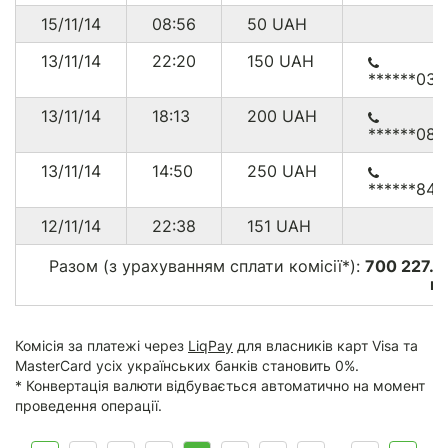
15/11/14
08:56
50
UAH
13/11/14
22:20
150
UAH
******031
13/11/14
18:13
200
UAH
******085
13/11/14
14:50
250
UAH
******849
12/11/14
22:38
151
UAH
Разом (з урахуванням сплати комісії*):
700 227.0
гр
Комісія за платежі через
LiqPay
для власників карт Visa та
MasterCard усіх українських банків становить 0%.
* Конвертація валюти відбувається автоматично на момент
проведення операції.