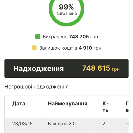
99%
витрачено
Витрачено
743 705
грн
Залишок коштів
4 910
грн
748 615
Надходження
грн
Негрошові надходження
Дата
Найменування
К-
Гр
ть
ек
23/03/15
Бліндаж 2.0
2
--