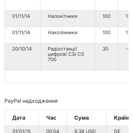
01/11/14
Налокітники
100
13
01/11/14
Наколінники
100
17
20/10/14
Радіостанції
30
--
цифрові CSI CS
700
PayPal надходження
Дата
Час
Сума
Країна
31/01/15
00:04
9.38
USD
DE