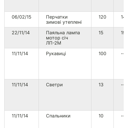
06/02/15
Перчатки
120
14
зимові утеплені
22/11/14
Паяльна лампа
15
19
мотор січ
ЛП-2М
11/11/14
Рукавиці
100
--
11/11/14
Светри
13
--
11/11/14
Спальники
10
--