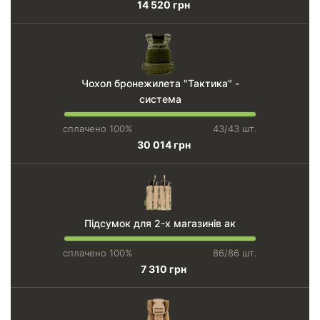
14 520 грн
Чохол бронежилета "Тактика" -
система
сплачено 100%
43/43 шт.
30 014 грн
Підсумок для 2-х магазинів ак
сплачено 100%
86/86 шт.
7 310 грн