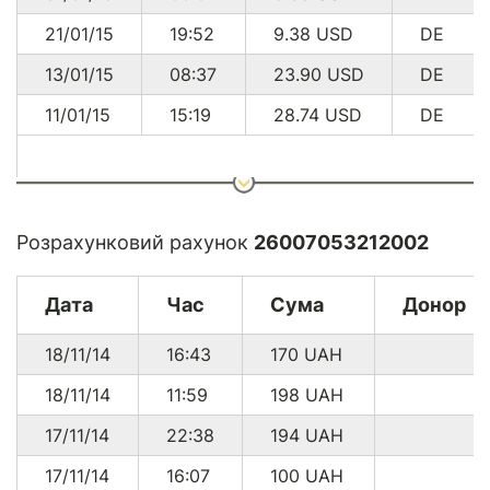
21/01/15
19:52
9.38
USD
DE
13/01/15
08:37
23.90
USD
DE
11/01/15
15:19
28.74
USD
DE
* 71.40 USD що на дату конвертації (03.03.2015) становило
Розрахунковий рахунок
26007053212002
1917.67 грн.
* Комісія з платежів через
PayPal
складає від 0.3% до 7.4%
+ $0.30
Дата
Час
Сума
Донор
18/11/14
16:43
170
UAH
18/11/14
11:59
198
UAH
17/11/14
22:38
194
UAH
17/11/14
16:07
100
UAH