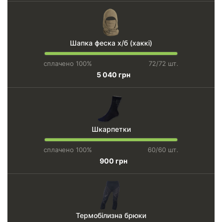
Шапка феска х/б (хаккі)
сплачено 100%
72/72 шт.
5 040 грн
Шкарпетки
сплачено 100%
60/60 шт.
900 грн
Термобілизна брюки