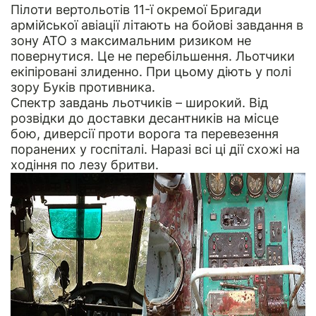
Пілоти вертольотів 11-ї окремої Бригади
армійської авіації літають на бойові завдання в
зону АТО з максимальним ризиком не
повернутися. Це не перебільшення. Льотчики
екіпіровані злиденно. При цьому діють у полі
зору Буків противника.
Спектр завдань льотчиків – широкий. Від
розвідки до доставки десантників на місце
бою, диверсії проти ворога та перевезення
поранених у госпіталі. Наразі всі ці дії схожі на
ходіння по лезу бритви.