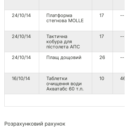
24/10/14
Платформа
17
--
стегнова MOLLE
24/10/14
Тактична
17
--
кобура для
пістолета АПС
24/10/14
Плащ дощовий
26
--
16/10/14
Таблетки
10
46
очищення води
Акватабс 60 т.п.
Розрахунковий рахунок