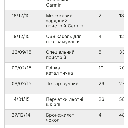
Garmin
18/12/15
Мережевий
2
13
зарядний
пристрій Garmin
18/12/15
USB кабель для
4
12
програмування
23/09/15
Спеціальний
5
33
пристрій
09/02/15
Грілка
10
20
каталітична
09/02/15
Ліхтар ручний
26
27
14/01/15
Перчатки льотні
26
583
шкіряні
27/12/14
Бронежилет,
4
48
чохол