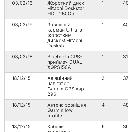
03/02/16
Жорсткий диск
1
40
Hitachi Deskstar
HDT 250Gb
03/02/16
Зовнішній
1
40
карман Ultra із
жорстким
диском Hitachi
Deskstar
03/02/16
Bluetooth GPS-
1
31
приймач DUAL
XGPS150A
18/12/15
Авіаційний
2
37
навігатор
Garmin GPSmap
296
18/12/15
Антена зовнішня
4
48
Garmin low
profile
18/12/15
Кабель
6
36
живлення