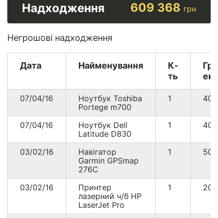
609 368
Надходження
грн
Негрошові надходження
Дата
Найменування
К-
Гр
ть
екв
07/04/16
Ноутбук Toshiba
1
40
Portege m700
07/04/16
Ноутбук Dell
1
40
Latitude D830
03/02/16
Навігатор
1
50
Garmin GPSmap
276C
03/02/16
Принтер
1
20
лазерний ч/б HP
LaserJet Pro