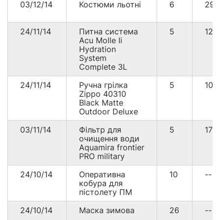
03/12/14
Костюми льотні
6
29
24/11/14
Питна система
5
12
Acu Molle Ii
Hydration
System
Complete 3L
24/11/14
Ручна грілка
5
10
Zippo 40310
Black Matte
Outdoor Deluxe
03/11/14
Фільтр для
5
178
очищення води
Aquamira frontier
PRO military
24/10/14
Оперативна
10
--
кобура для
пістолету ПМ
24/10/14
Маска зимова
26
--