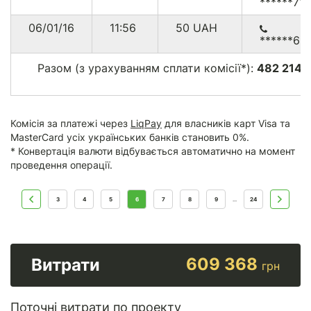
******71
06/01/16
11:56
50
UAH
******612
Разом (з урахуванням сплати комісії*):
482 214.
г
Комісія за платежі через
LiqPay
для власників карт Visa та
MasterCard усіх українських банків становить 0%.
* Конвертація валюти відбувається автоматично на момент
проведення операції.
3
4
5
6
7
8
9
24
...
609 368
Витрати
грн
Поточні витрати по проекту