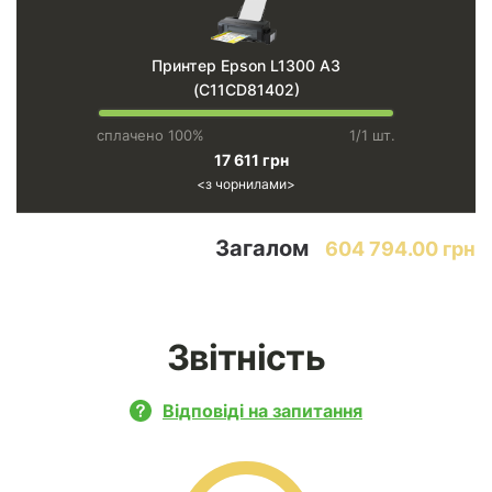
Принтер Epson L1300 A3
(C11CD81402)
сплачено 100%
1/1 шт.
17 611 грн
з чорнилами
Загалом
604 794.00 грн
Звітність
Відповіді на запитання