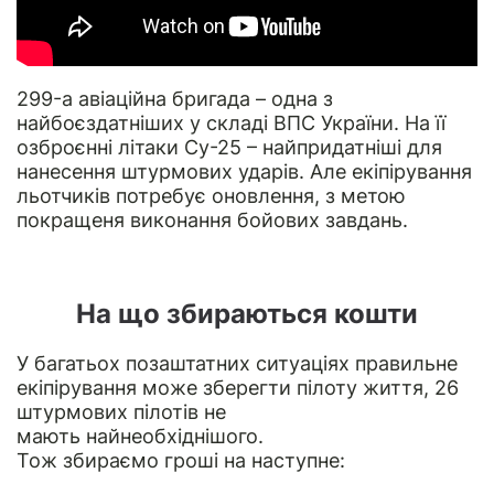
299-а авіаційна бригада – одна з
найбоєздатніших у складі ВПС України. На її
озброєнні літаки Су-25 – найпридатніші для
нанесення штурмових ударів. Але екіпірування
льотчикiв потребує оновлення, з метою
покращеня виконання бойових завдань.
На що збираються кошти
У багатьох позаштатних ситуаціях правильне
екіпірування може зберегти пілоту життя, 26
штурмових пілотів не
мають найнеобхіднішого.
Тож збираємо гроші на наступне: