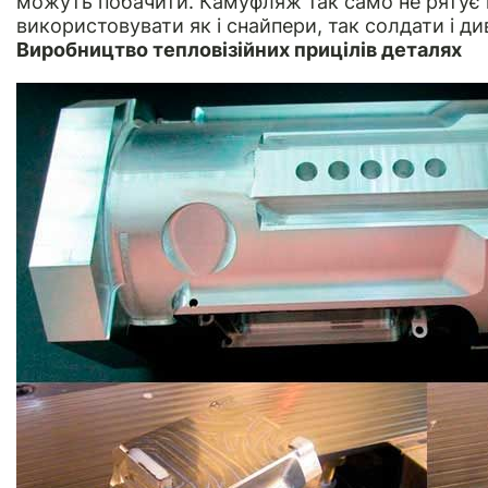
можуть побачити. Камуфляж так само не рятує в
використовувати як і снайпери, так солдати і ди
Виробництво тепловізійних прицілів деталях