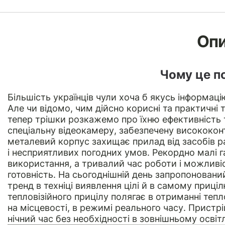
Оп
Чому це п
Більшість українців чули хоча б якусь інформаці
Але чи відомо, чим дійсно корисні та практичні 
тепер трішки розкажемо про їхню ефективність 
спеціальну відеокамеру, забезпечену висококо
металевий корпус захищає прилад від засобів ра
і несприятливих погодних умов. Рекордно малі г
використання, а тривалий час роботи і можливі
готовність. На сьогоднішній день запропоновани
тренд в техніці виявлення цілі й в самому приціл
тепловізійного прицілу полягає в отриманні теп
на місцевості, в режимі реального часу. Пристрі
нічний час без необхідності в зовнішньому освітл