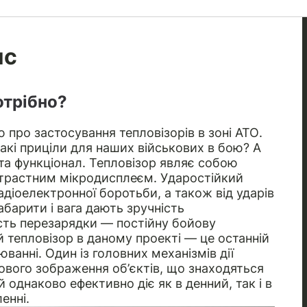
ис
отрібно?
ю про застосування тепловізорів в зоні АТО.
такі приціли для наших військових в бою? А
та функціонал. Тепловізор являє собою
нтрастним мікродисплеєм. Ударостійкий
діоелектронної боротьби, а також від ударів
абарити і вага дають зручність
сть перезарядки — постійну бойову
й тепловізор в даному проекті — це останній
юванні. Один із головних механізмів дії
лового зображення об’єктів, що знаходяться
й однаково ефективно діє як в денний, так і в
енні.