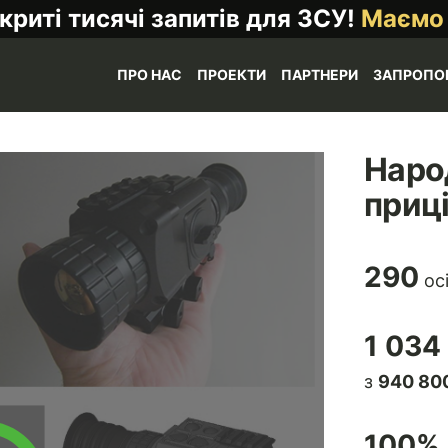
криті тисячі запитів для ЗСУ!
Маємо
ПРО НАС
ПРОЕКТИ
ПАРТНЕРИ
ЗАПРОПО
Наро
приц
290
ос
1 034
з
940 800
100
% 