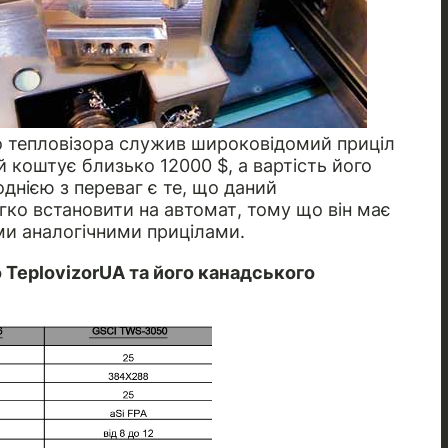
о тепловізора служив широковідомий приціл
й коштує близько 12000 $, а вартість його
однією з переваг є те, що даний
егко встановити на автомат, тому що він має
ими аналогічними прицілами.
 TeplovizorUA та його канадського