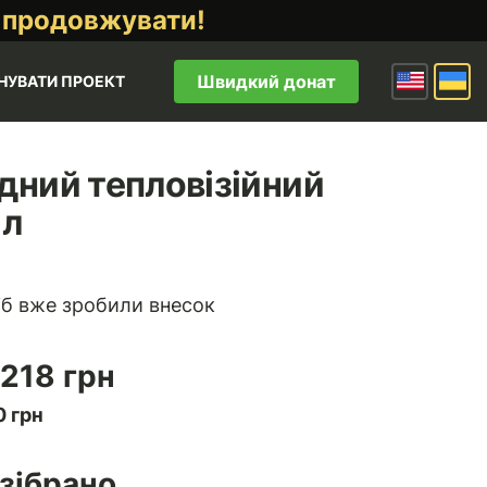
 продовжувати!
Швидкий донат
НУВАТИ ПРОЕКТ
дний тепловізійний
іл
іб вже зробили внесок
 218 грн
 грн
зібрано