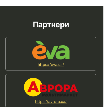
Партнери
https://eva.ua/
https://avrora.ua/