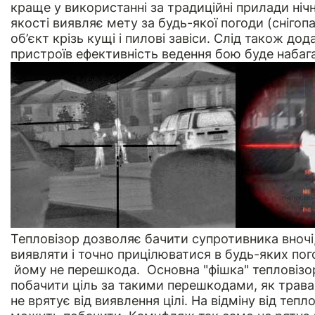
краще у використанні за традиційні прилади нічн
якості виявляє мету за будь-якої погоди (снігоп
об’єкт крізь кущі і пилові завіси. Слід також до
пристроїв ефективність ведення бою буде наба
Тепловізор дозволяє бачити супротивника вночі,
виявляти і точно прицілюватися в будь-яких пог
йому не перешкода. Основна "фішка" тепловізо
побачити ціль за такими перешкодами, як трава
не врятує від виявлення цілі. На відміну від тепл