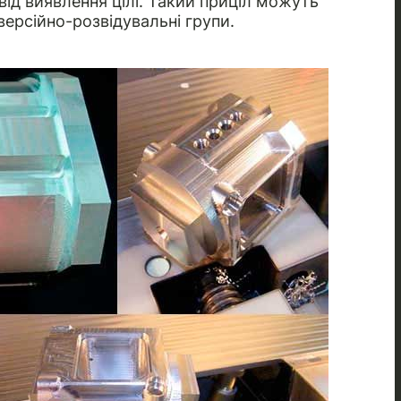
ід виявлення цілі. Такий приціл можуть
версійно-розвідувальні групи.