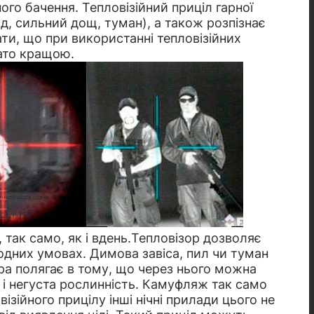
ого бачення. Тепловізійний приціл гарної
ад, сильний дощ, туман), а також розпізнає
дати, що при використанні тепловізійних
гато кращою.
 так само, як і вдень.Тепловізор дозволяє
одних умовах. Димова завіса, пил чи туман
ра полягає в тому, що через нього можна
 і негуста рослинність. Камуфляж так само
овізійного прицілу інші нічні прилади цього не