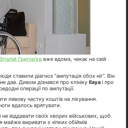
Віталій Григор’єв
вже вдома, чекає на свій
сюди ставили діагноз “ампутація обох ніг”. Він
не дав. Дивом дізнався про клініку
Ilаya
і про
едодні операції по ампутації.
и левову частку коштів на лікування.
ноги вдалось врятувати.
я не віддавати своїх хворих військових, щоб
я майже виривати з чіпких обіймів