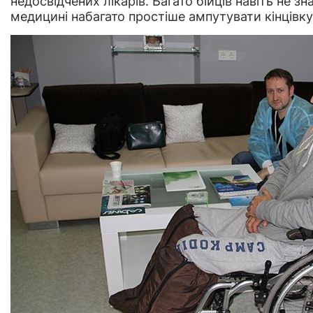
недосвідчених лікарів. Багато бійців навіть не з
медицині набагато простіше ампутувати кінцівку,