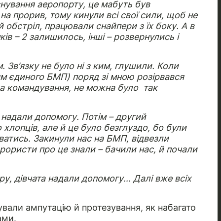
існування аеропорту, це мабуть був
на прорив, тому кинули всі свої сили, щоб не
 обстріл, працювали снайпери з їх боку. А в
ків – 2 залишилось, інші – розвернулись і
 Зв’язку не було ні з ким, глушили. Коли
ям єдиного БМП) поряд зі мною розірвався
ка командування, не можна було так
 надали допомогу. Потім – другий
 хлопців, але й це було безглуздо, бо були
ватись. Закинули нас на БМП, відвезли
ерористи про це знали – бачили нас, й почали
ру, дівчата надали допомогу… Далі вже всіх
ували ампутацію й протезування, як набагато
ами.