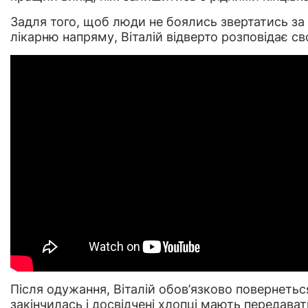
Задля того, щоб люди не боялись звертатись за 
лікарню напряму, Віталій відверто розповідає св
Після одужання, Віталій обов’язково повернеться
закінчилась і досвідчені хлопці мають передава