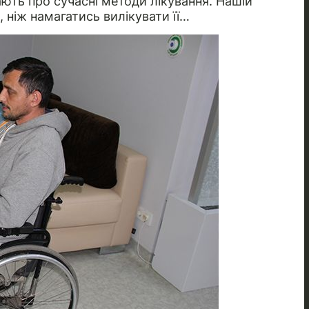
нають про сучасні методи лікування. Нашій
 ніж намагатись вилікувати її…