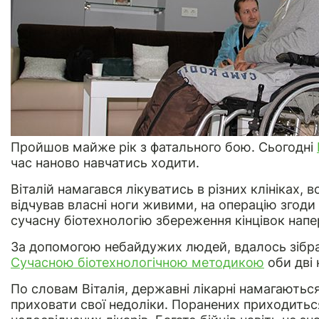
Пройшов майже рік з фатального бою. Сьогодні
час наново навчатись ходити.
Віталій намагався лікуватись в різних клініках, в
відчував власні ноги живими, на операцію згоди 
сучасну біотехнологію збереження кінцівок напер
За допомогою небайдужих людей, вдалось зібрат
Сучасною біотехнологічною методикою
оби дві 
По словам Віталія, державні лікарні намагаютьс
приховати свої недоліки. Поранених приходитьс