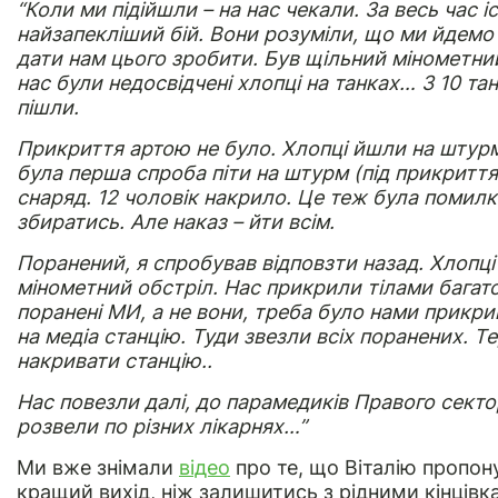
“Коли ми підійшли – на нас чекали. За весь час 
найзапекліший бій. Вони розуміли, що ми йдемо 
дати нам цього зробити. Був щільний мінометний
нас були недосвідчені хлопці на танках… З 10 тан
пішли.
Прикриття артою не було. Хлопці йшли на штурм.
була перша спроба піти на штурм (під прикритт
снаряд. 12 чоловік накрило. Це теж була помил
збиратись. Але наказ – йти всім.
Поранений, я спробував відповзти назад. Хлопці
мінометний обстріл. Нас прикрили тілами багато
поранені МИ, а не вони, треба було нами прикри
на медіа станцію. Туди звезли всіх поранених. Т
накривати станцію..
Нас повезли далі, до парамедиків Правого секто
розвели по різних лікарнях…”
Ми вже знімали
відео
про те, що Віталію пропон
кращий вихід, ніж залишитись з рідними кінцівк