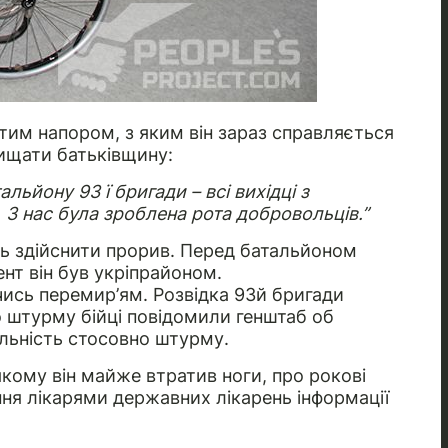
 тим напором, з яким він зараз справляється
ищати батьківщину:
альйону 93 ї бригади – всі вихідці з
 З нас була зроблена рота добровольців.”
ись здійснити прорив. Перед батальйоном
нт він був укріпрайоном.
ись перемир’ям. Розвідка 93й бригади
о штурму бійці повідомили генштаб об
альність стосовно штурму.
кому він майже втратив ноги, про рокові
ня лікарями державних лікарень інформації