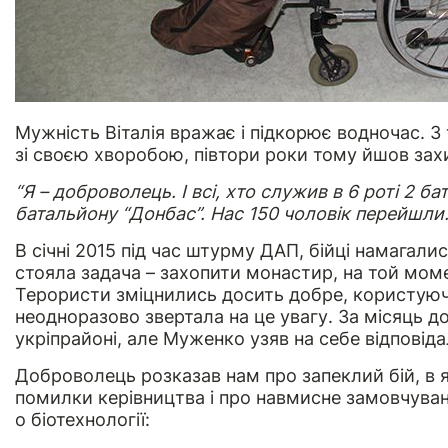
Мужність Віталія вражає і підкорює водночас. З
зі своєю хворобою, півтори роки тому йшов зах
“Я – доброволець. І всі, хто служив в 6 роті 2 бат
батальйону “Донбас”. Нас 150 чоловік перейшли.
В січні 2015 під час штурму ДАП, бійці намагал
стояла задача – захопити монастир, на той моме
Терористи зміцнились досить добре, користуюч
неодноразово звертала на це увагу. За місяць д
укріпрайоні, але Муженко узяв на себе відповід
Доброволець розказав нам про запеклий бій, в я
помилки керівництва і про навмисне замовчуван
о біотехнології: