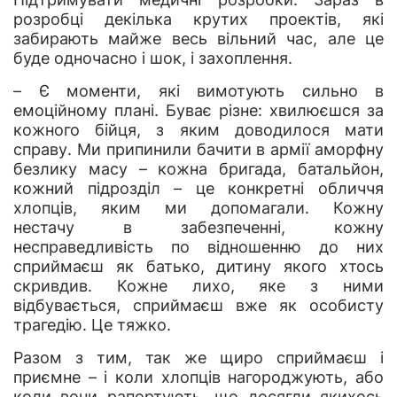
розробці декілька крутих проектів, які
забирають майже весь вільний час, але це
буде одночасно і шок, і захоплення.
– Є моменти, які вимотують сильно в
емоційному плані. Буває різне: хвилюєшся за
кожного бійця, з яким доводилося мати
справу. Ми припинили бачити в армії аморфну
безлику масу – кожна бригада, батальйон,
кожний підрозділ – це конкретні обличчя
хлопців, яким ми допомагали. Кожну
нестачу в забезпеченні, кожну
несправедливість по відношенню до них
сприймаєш як батько, дитину якого хтось
скривдив. Кожне лихо, яке з ними
відбувається, сприймаєш вже як особисту
трагедію. Це тяжко.
Разом з тим, так же щиро сприймаєш і
приємне – і коли хлопців нагороджують, або
коли вони рапортують, що досягли якихось