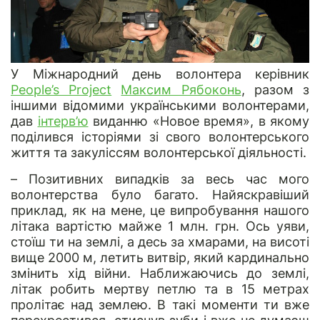
У Міжнародний день волонтера керівник
People’s Project
Максим Рябоконь
, разом з
іншими відомими українськими волонтерами,
дав
інтерв’ю
виданню «Новое время», в якому
поділився історіями зі свого волонтерського
життя та закуліссям волонтерської діяльності.
– Позитивних випадків за весь час мого
волонтерства було багато. Найяскравіший
приклад, як на мене, це випробування нашого
літака вартістю майже 1 млн. грн. Ось уяви,
стоїш ти на землі, а десь за хмарами, на висоті
вище 2000 м, летить витвір, який кардинально
змінить хід війни. Наближаючись до землі,
літак робить мертву петлю та в 15 метрах
пролітає над землею. В такі моменти ти вже