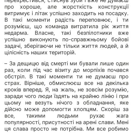
перехрестився, стиснув зуби і вже не думаєш
про хороше, але жорсткість конструкції
витримує і літак успішно заходить на посадку.
В такі моменти радість переповнює, і ти
розумієш, що команда витратила рік життя
недарма. Власне, такі безпілотники вже
успішно виконують по-справжньому бойові
задачі, зберігаючи не тільки життя людей, а й
цілісність наших територій.
– За дещицю від смерті ми бували лише один
раз, коли під час візиту до морпіхів почався
обстріл. В такі моменти ти не думаєш про
страх. Вірніше, обмислюєш все на декілька
кроків вперед. Я, на жаль, не зовсім розумію,
заради чого люди їздять на крайню лінію і при
цьому не везуть нічого з обладнання, яке
дійсно може допомогти хлопцям. Скоріш за
все, такими людьми рухає жага
популярності, присутності на арені слави. Мені
ця слава просто не потрібна. Ми все робимо