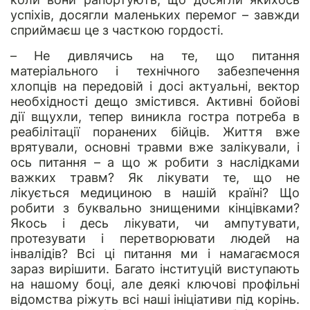
успіхів, досягли маленьких перемог – завжди
сприймаєш це з часткою гордості.
– Не дивлячись на те, що питання
матеріального і технічного забезпечення
хлопців на передовій і досі актуальні, вектор
необхідності дещо змістився. Активні бойові
дії вщухли, тепер виникла гостра потреба в
реабілітації поранених бійців. Життя вже
врятували, основні травми вже залікували, і
ось питання – а що ж робити з наслідками
важких травм? Як лікувати те, що не
лікується медициною в нашій країні? Що
робити з буквально знищеними кінцівками?
Якось і десь лікувати, чи ампутувати,
протезувати і перетворювати людей на
інвалідів? Всі ці питання ми і намагаємося
зараз вирішити. Багато інституцій виступають
на нашому боці, але деякі ключові профільні
відомства ріжуть всі наші ініціативи під корінь.