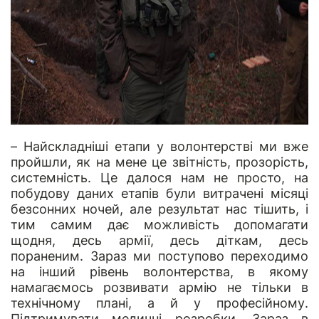
– Найскладніші етапи у волонтерстві ми вже
пройшли, як на мене це звітність, прозорість,
системність. Це далося нам не просто, на
побудову даних етапів були витрачені місяці
безсонних ночей, але результат нас тішить, і
тим самим дає можливість допомагати
щодня, десь армії, десь діткам, десь
пораненим. Зараз ми поступово переходимо
на інший рівень волонтерства, в якому
намагаємось розвивати армію не тільки в
технічному плані, а й у професійному.
Підтримувати медичні розробки. Зараз в