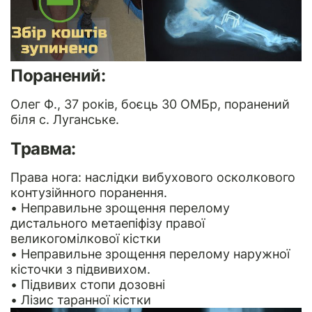
Поранений:
Олег Ф., 37 років, боєць 30 ОМБр, поранений
біля с. Луганське.
Травма:
Права нога: наслідки вибухового осколкового
контузійнного поранення.
• Неправильне зрощення перелому
дистального метаепіфізу правої
великогомілкової кістки
• Неправильне зрощення перелому наружної
кісточки з підвивихом.
• Підвивих стопи дозовні
• Лізис таранної кістки