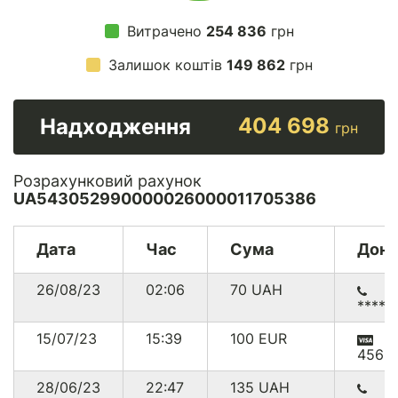
Витрачено
254 836
грн
Залишок коштів
149 862
грн
404 698
Надходження
грн
Розрахунковий рахунок
UA543052990000026000011705386
Дата
Час
Сума
Дон
26/08/23
02:06
70
UAH
*****
15/07/23
15:39
100
EUR
4563
28/06/23
22:47
135
UAH