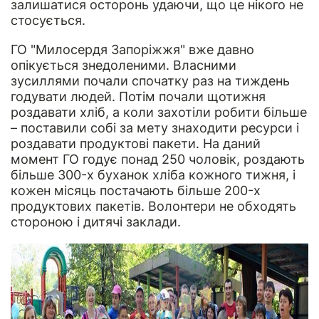
залишатися осторонь удаючи, що це нікого не
стосується.
ГО "Милосердя Запоріжжя" вже давно
опікується знедоленими. Власними
зусиллями почали спочатку раз на тиждень
годувати людей. Потім почали щотижня
роздавати хліб, а коли захотіли робити більше
– поставили собі за мету знаходити ресурси і
роздавати продуктові пакети. На даний
момент ГО годує понад 250 чоловік, роздають
більше 300-х буханок хліба кожного тижня, і
кожен місяць постачають більше 200-х
продуктових пакетів. Волонтери не обходять
стороною і дитячі заклади.