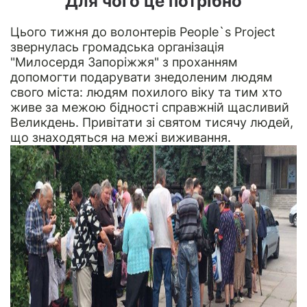
Для чого це потрібно
Цього тижня до волонтерів People`s Project
звернулась громадська організація
"Милосердя Запоріжжя" з проханням
допомогти подарувати знедоленим людям
свого міста: людям похилого віку та тим хто
живе за межою бідності справжній щасливий
Великдень. Привітати зі святом тисячу людей,
що знаходяться на межі виживання.