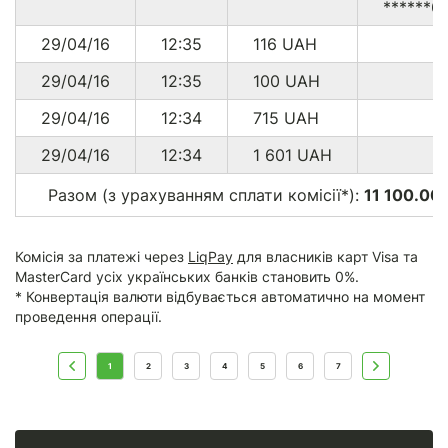
******6
29/04/16
12:35
116
UAH
29/04/16
12:35
100
UAH
29/04/16
12:34
715
UAH
29/04/16
12:34
1 601
UAH
Разом (з урахуванням сплати комісії*):
11 100.00 
Комісія за платежі через
LiqPay
для власників карт Visa та
MasterCard усіх українських банків становить 0%.
* Конвертація валюти відбувається автоматично на момент
проведення операції.
1
2
3
4
5
6
7