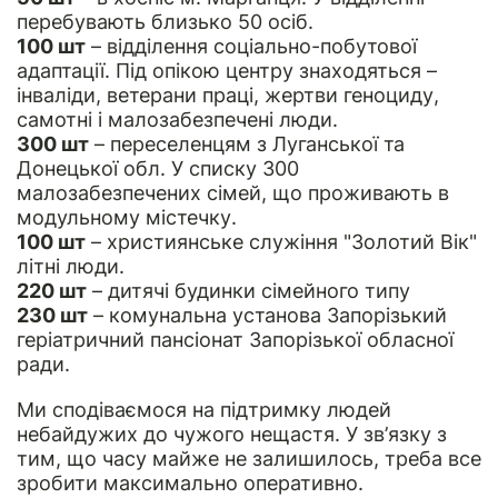
перебувають близько 50 осіб.
100 шт
– відділення соціально-побутової
адаптації. Під опікою центру знаходяться –
інваліди, ветерани праці, жертви геноциду,
самотні і малозабезпечені люди.
300 шт
– переселенцям з Луганської та
Донецької обл. У списку 300
малозабезпечених сімей, що проживають в
модульному містечку.
100 шт
– християнське служіння "Золотий Вік"
літні люди.
220 шт
– дитячі будинки сімейного типу
230 шт
– комунальна установа Запорізький
геріатричний пансіонат Запорізької обласної
ради.
Ми сподіваємося на підтримку людей
небайдужих до чужого нещастя. У зв’язку з
тим, що часу майже не залишилось, треба все
зробити максимально оперативно.