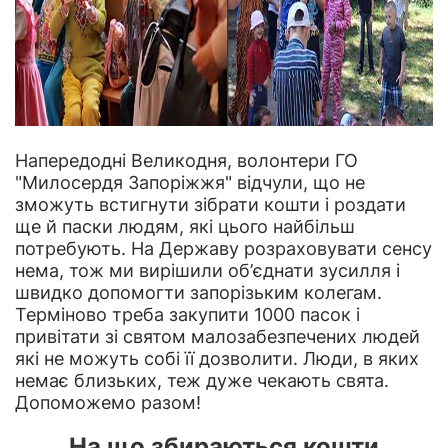
Напередодні Великодня, волонтери ГО
"Милосердя Запоріжжя" відчули, що не
зможуть встигнути зібрати кошти і роздати
ще й паски людям, які цього найбільш
потребують. На Державу розраховувати сенсу
нема, тож ми вирішили об’єднати зусилля і
швидко допомогти запорізьким колегам.
Терміново треба закупити 1000 пасок і
привітати зі святом малозабезпечених людей
які не можуть собі її дозволити. Люди, в яких
немає близьких, теж дуже чекають свята.
Допоможемо разом!
На що збираються кошти