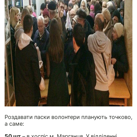
Роздавати паски волонтери планують точково,
а саме:
50 шт
– в хоспіс м. Марганця. У відділенні