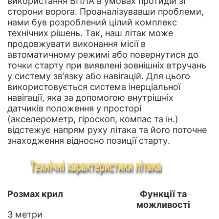
використання БПЛА в умовах протидій зі
сторони ворога. Проаналізувавши проблеми,
нами був розроблений цілий комплекс
технічних рішень. Так, наш літак може
продовжувати виконання місії в
автоматичному режимі або повернутися до
точки старту при виявлені зовнішніх втручань
у систему зв’язку або навігацій. Для цього
використовується система інерціальної
навігації, яка за допомогою внутрішніх
датчиків положення у просторі
(акселерометр, гіроскоп, компас та ін.)
відстежує напрям руху літака та його поточне
знаходження відносно позиції старту.
Розмах крил
Функції та
можливості
3 метри