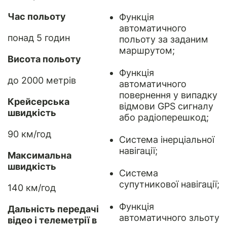
Час польоту
Функція
автоматичного
понад 5 годин
польоту за заданим
маршрутом;
Висота польоту
Функція
до 2000 метрів
автоматичного
повернення у випадку
Крейсерська
відмови GPS сигналу
швидкість
або радіоперешкод;
90 км/год
Система інерціальної
навігації;
Максимальна
швидкість
Система
супутникової навігації;
140 км/год
Функція
Дальність передачі
автоматичного зльоту
відео і телеметрії в