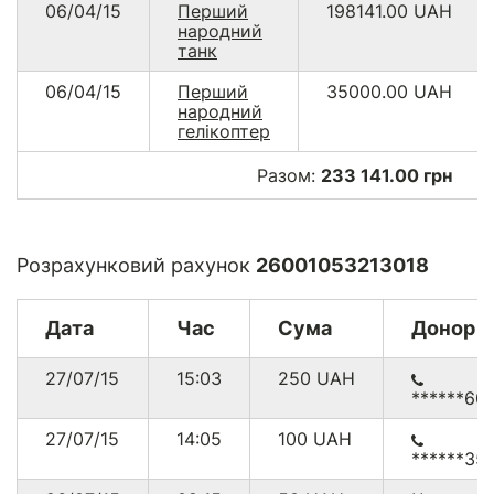
06/04/15
Перший
198141.00
UAH
народний
танк
06/04/15
Перший
35000.00
UAH
народний
гелікоптер
Разом:
233 141.00 грн
Розрахунковий рахунок
26001053213018
Дата
Час
Сума
Донор
27/07/15
15:03
250
UAH
******60
27/07/15
14:05
100
UAH
******35