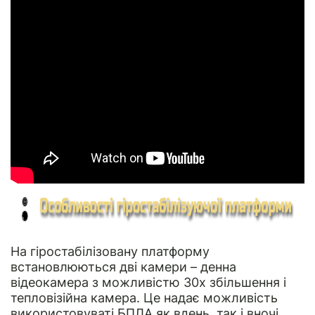
На гіростабілізовану платформу
встановлюються дві камери – денна
відеокамера з можливістю 30х збільшення і
тепловізійна камера. Це надає можливість
використовуваті БПЛА як вдень, так і вночі.