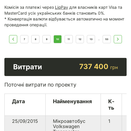
Комісія за платежі через
LiqPay
для власників карт Visa та
MasterCard усіх українських банків становить 0%.
* Конвертація валюти відбувається автоматично на момент
проведення операції.
7
8
9
10
11
12
13
53
...
737 400
Витрати
грн
Поточні витрати по проекту
Дата
Найменування
К-
ть
25/09/2015
Мікроавтобус
1
Volkswagen