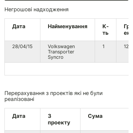
Негрошові надходження
Дата
Найменування
К-
Гр
ть
екв
28/04/15
Volkswagen
1
122
Transporter
Syncro
Перерахування з проектів які не були
реалізовані
Дата
З
Сума
проекту