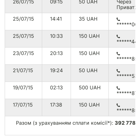
26/07/15
09:15
50
UAH
Через
Приват2
25/07/15
14:41
35
UAH
******00
25/07/15
10:33
150
UAH
******44
23/07/15
20:13
150
UAH
******85
21/07/15
19:24
50
UAH
******53
19/07/15
02:13
500
UAH
******87
17/07/15
17:38
150
UAH
******85
Разом (з урахуванням сплати комісії*):
392 778.
г