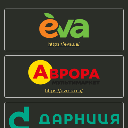
https://eva.ua/
https://avrora.ua/