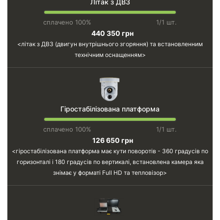
Літак з ДВЗ
сплачено 100%
1/1 шт.
440 350 грн
літак з ДВЗ (двигун внутрішнього згоряння) та встановленним
технічним оснащенням
Гіростабілізована платформа
сплачено 100%
1/1 шт.
126 650 грн
гіростабілізована платформа має кути поворотів - 360 градусів по
горизонталі і 180 градусів по вертикалі, встановлена камера яка
знімає у форматі Full HD та тепловізор