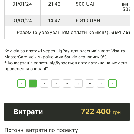
01/01/24
21:43
500
UAH
536
01/01/24
14:47
6 810
UAH
Разом (з урахуванням сплати комісії*):
664 759.
Комісія за платежі через
LiqPay
для власників карт Visa та
MasterCard усіх українських банків становить 0%.
* Конвертація валюти відбувається автоматично на момент
проведення операції.
1
2
3
4
5
6
7
722 400
Витрати
грн
Поточні витрати по проекту