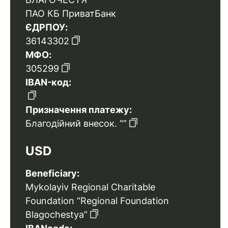
ПАО КБ ПриватБанк
ЄДРПОУ:
36143302
МФО:
305299
IBAN-код:
Призначення платежу:
Благодійний внесок. “”
USD
Beneficiary:
Mykolayiv Regional Charitable
Foundation “Regional Foundation
Blagochestya”