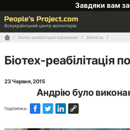
Завдяки вам за
Всеукраїнський центр волонтерів
Біотех-реабілітація поранених
Звітність
Біотех-реабілітація п
23 Червня, 2015
Андрію було викона
Поділитись: