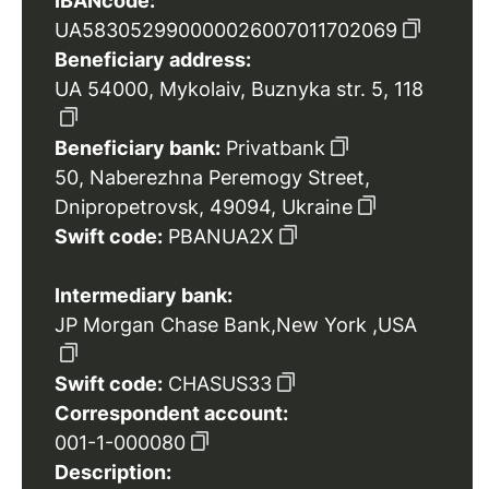
IBANcode:
UA583052990000026007011702069
Beneficiary address:
UA 54000, Mykolaiv, Buznyka str. 5, 118
Beneficiary bank:
Privatbank
50, Naberezhna Peremogy Street,
Dnipropetrovsk, 49094, Ukraine
Swift code:
PBANUA2X
Intermediary bank:
JP Morgan Chase Bank,New York ,USA
Swift code:
CHASUS33
Correspondent account:
001-1-000080
Description: