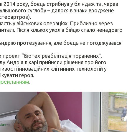
пні 2014 року, боєць стрибнув у бліндаж та, через
 кульшового суглобу – далося в знаки вроджене
стеоартроз).
часть у військових операціях. Приблизно через
талі. Після кількох уколів бійцю стало ненадовго
 Андрію протезування, але боєць не погоджувався
о проект “Біотех-реабілітація поранених”,
у Андрія лікарі прийняли рішення про його
ивості інноваційних клітинних технологій у
ікувати героя.
посиланням
.