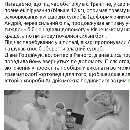
Нагадаємо, що під час обстрілу в с. Гранітне, у сер
повне екіпірування (більше 12 кг), отримав травму
захворювання кульшових суглобів (деформуючий о
Андрій, через сильний біль, продовжував активну у
тиждень бійцю надали допомогу у Рівненському шпи
краще, а потім знову почалися сильні болі.
Під час перебування у шпиталі, лікарі пропонували
та шукав спосіб зберегти власний суглоб.
Діана Гордійчук, волонтер з Рівного, дізнавшись пр
порадила йому звернуться по допомогу. Після огляд
включення у проект та пообіцяли виконати всі можл
травматології-ортопедії для того, щоб швидше вил
Історію хвороби Андрія можна подивитися за цим