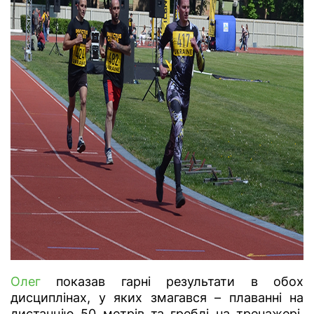
Олег
показав гарні результати в обох
дисциплінах, у яких змагався – плаванні на
дистанцію 50 метрів та греблі на тренажері.