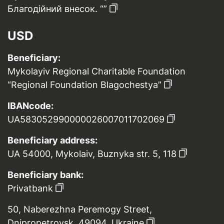
Благодійний внесок. “”
USD
Beneficiary:
Mykolayiv Regional Charitable Foundation
“Regional Foundation Blagochestya”
IBANcode:
UA583052990000026007011702069
Beneficiary address:
UA 54000, Mykolaiv, Buznyka str. 5, 118
Beneficiary bank:
Privatbank
50, Naberezhna Peremogy Street,
Dnipropetrovsk, 49094, Ukraine