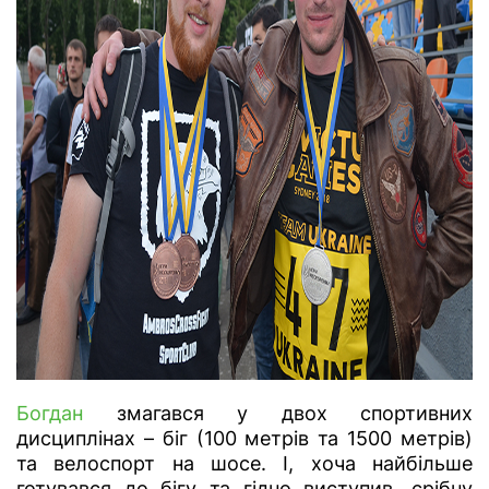
Богдан
змагався у двох спортивних
дисциплінах – біг (100 метрів та 1500 метрів)
та велоспорт на шосе. І, хоча найбільше
готувався до бігу та гідно виступив, срібну