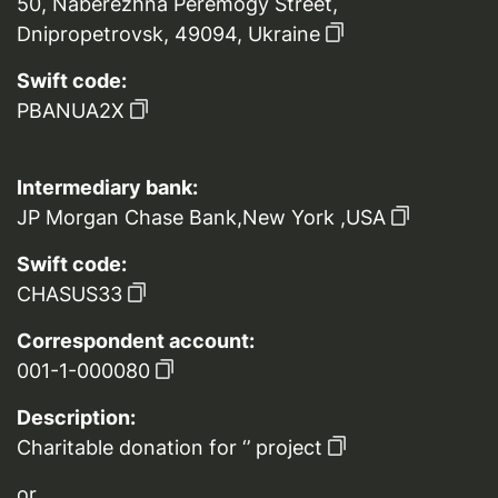
50, Naberezhna Peremogy Street,
Dnipropetrovsk, 49094, Ukraine
Swift code:
PBANUA2X
Intermediary bank:
JP Morgan Chase Bank,New York ,USA
Swift code:
CHASUS33
Correspondent account:
001-1-000080
Description:
Charitable donation for ‘’ project
or