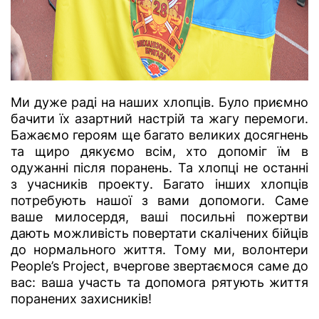
Ми дуже раді на наших хлопців. Було приємно
бачити їх азартний настрій та жагу перемоги.
Бажаємо героям ще багато великих досягнень
та щиро дякуємо всім, хто допоміг їм в
одужанні після поранень. Та хлопці не останні
з учасників проекту. Багато інших хлопців
потребують нашої з вами допомоги. Саме
ваше милосердя, ваші посильні пожертви
дають можливість повертати скалічених бійців
до нормального життя. Тому ми, волонтери
People’s Project, вчергове звертаємося саме до
вас: ваша участь та допомога рятують життя
поранених захисників!