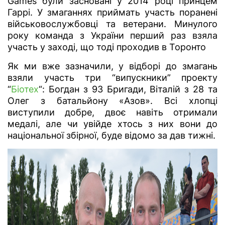
Games були засновані у 2014 році принцем
Гаррі. У змаганнях приймать участь поранені
військовослужбовці та ветерани. Минулого
року команда з України перший раз взяла
участь у заході, що тоді проходив в Торонто
Як ми вже зазначили, у відборі до змагань
взяли участь три “випускники” проекту
“
Біотех
“: Богдан з 93 Бригади, Віталій з 28 та
Олег з батальйону «Азов». Всі хлопці
виступили добре, двоє навіть отримали
медалі, але чи увійде хтось з них вони до
національної збірної, буде відомо за дав тижні.