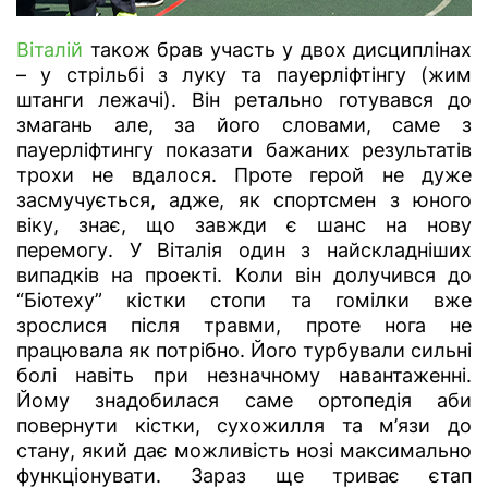
Віталій
також брав участь у двох дисциплінах
– у стрільбі з луку та пауерліфтінгу (жим
штанги лежачі). Він ретально готувався до
змагань але, за його словами, саме з
пауерліфтингу показати бажаних результатів
трохи не вдалося. Проте герой не дуже
засмучується, адже, як спортсмен з юного
віку, знає, що завжди є шанс на нову
перемогу. У Віталія один з найскладніших
випадків на проекті. Коли він долучився до
“Біотеху” кістки стопи та гомілки вже
зрослися після травми, проте нога не
працювала як потрібно. Його турбували сильні
болі навіть при незначному навантаженні.
Йому знадобилася саме ортопедія аби
повернути кістки, сухожилля та м’язи до
стану, який дає можливість нозі максимально
функціонувати. Зараз ще триває єтап