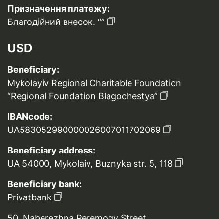
Призначення платежу:
Благодійний внесок. “”
USD
Beneficiary:
Mykolayiv Regional Charitable Foundation
“Regional Foundation Blagochestya”
IBANcode:
UA583052990000026007011702069
Beneficiary address:
UA 54000, Mykolaiv, Buznyka str. 5, 118
Beneficiary bank:
Privatbank
50, Naberezhna Peremogy Street,