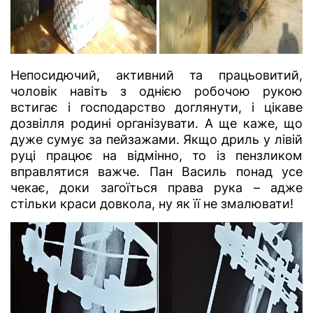
Непосидючий, активний та працьовитий,
чоловік навіть з однією робочою рукою
встигає і господарство доглянути, і цікаве
дозвілля родині організувати. А ще каже, що
дуже сумує за пейзажами. Якщо дриль у лівій
руці працює на відмінно, то із пензликом
вправлятися важче. Пан Василь понад усе
чекає, доки загоїться права рука – адже
стільки краси довкола, ну як її не змалювати!