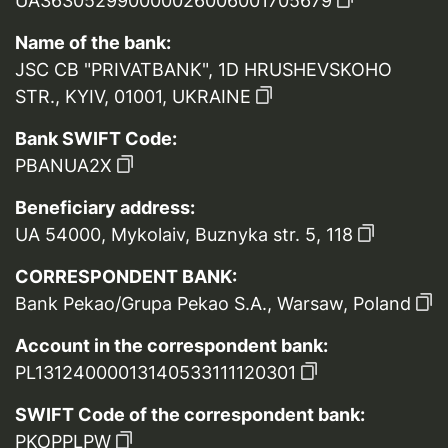
UA363052990000026006001705679
Name of the bank:
JSC CB "PRIVATBANK", 1D HRUSHEVSKOHO
STR., KYIV, 01001, UKRAINE
Bank SWIFT Code:
PBANUA2X
Beneficiary address:
UA 54000, Mykolaiv, Buznyka str. 5, 118
CORRESPONDENT BANK:
Bank Pekao/Grupa Pekao S.A., Warsaw, Poland
Account in the correspondent bank:
PL13124000013140533111120301
SWIFT Code of the correspondent bank:
PKOPPLPW