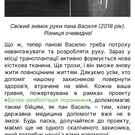
Свіжий знімок руки пана Василя (2018 рік).
Різниця очевидна!
Що ж, тепер панові Василю треба потроху
навантажувати та розробляти руку. Зараз у
місці трансплантації активно формується нова
кісткова тканина. Ще трохи, і він зможе знову
жити повноцінним життям. Дякуємо усім, хто
допоміг нашому захисникові повернути
здоров’я, втрачене на війні. Кожна ваша
гривня, пожертвувана в рамках проекту
«
Біотех-реабілітація поранених
», допомомагає
таким бійцям, як пан Василь
–
тим, кому
державна медицина допомогти вже не в
змозі. Будь ласка, долучайтеся до проекту,
маємо ще не одного скаліченого захисника,
який потребує нашої з вами допомоги!