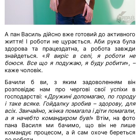
А пан Василь дійсно вже готовий до активного
життя! І роботи не цурається. Аби рука була
здорова та працездатна, а робота завжди
знайдеться. «
Я виріс в селі, я роботи не
боюся. Все що я подужаю, я буду робити
»,
–
каже чоловік.
Бачили б ви, з яким задоволенням він
розповідає нам про чергові свої успіхи в
господарстві: «
Дружині допомагаю, по городу
і таке всяке. Гойдалку зробив – здорову, для
всіх. Звичайно, жінка помагала і діти помагали,
а я начебто командиром був!
» Втім, на фото
пана Василя ми бачимо, що він не лише
командує процесом, а й сам охоче береться
до роботи.