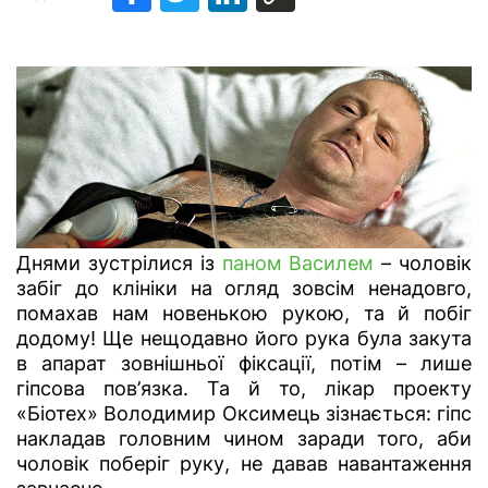
Днями зустрілися із
паном Василем
– чоловік
забіг до клініки на огляд зовсім ненадовго,
помахав нам новенькою рукою, та й побіг
додому! Ще нещодавно його рука була закута
в апарат зовнішньої фіксації, потім – лише
гіпсова пов’язка. Та й то, лікар проекту
«Біотех» Володимир Оксимець зізнається: гіпс
накладав головним чином заради того, аби
чоловік поберіг руку, не давав навантаження