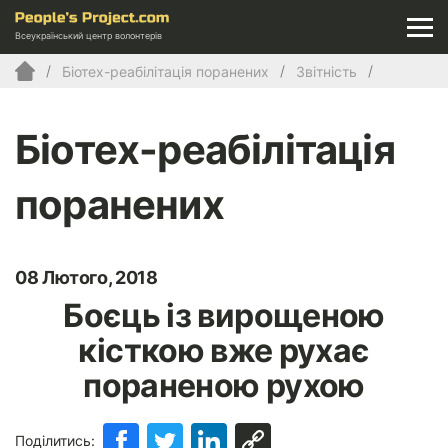
Всеукраїнський центр волонтерів
Біотех-реабілітація поранених
Звітність
Біотех-реабілітація
поранених
08 Лютого, 2018
Боєць із вирощеною
кісткою вже рухає
пораненою рухою
Поділитись: