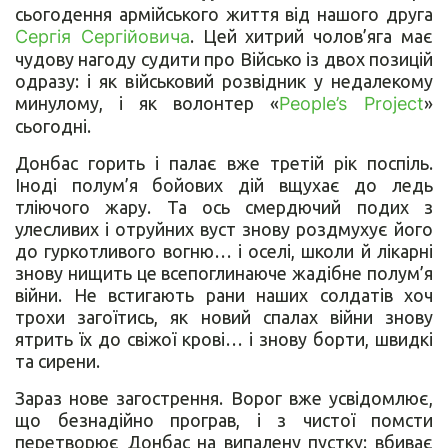
сьогодення армійського життя від нашого друга
Сергія Сергійовича
. Цей хитрий чолов’яга має
чудову нагоду судити про Військо із двох позицій
одразу: і як військовий розвідник у недалекому
минулому, і як волонтер «
People’s Project
»
сьогодні.
Донбас горить і палає вже третій рік поспіль.
Іноді полум’я бойових дій вщухає до ледь
тліючого жару. Та ось смердючий подих з
улесливих і отруйних вуст знову роздмухує його
до гуркотливого вогню… і оселі, школи й лікарні
знову нищить це всепоглинаюче жадібне полум’я
війни. Не встигають рани наших солдатів хоч
трохи загоїтись, як новий спалах війни знову
ятрить їх до свіжої крові… і знову борти, швидкі
та сирени.
Зараз нове загострення. Ворог вже усвідомлює,
що безнадійно програв, і з чистої помсти
перетворює Донбас на випалену пустку: вбиває