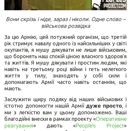
Вони скрізь і ніде, зараз і ніколи. Одне слово –
військова розвідка
За цю Армію, цей потужний організм, що третій
рік стримує навалу одного із найсильніших у світі
окупантів, я мушу дякувати не лише військовим,
що боронять наш спокій ціною власного здоров’я
та життів. Я мушу дякувати і простим людям, які
навіть на третьому році війни і геть нелегкого
життя у тилу, знаходять у собі сили і
допомагають Армії часто навіть останнім, що
мають.
Заслужити щиру подяку від наших військових і
істотно допомогти нашій Армії
дуже просто
, і
ми з легкістю вам у цьому допоможемо. Ваші
благодійні внески в рамках проекту «
Оперативне
реагування
» дають «
People’s Project
»