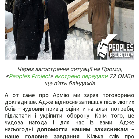
Через загострення ситуації на Промці,
«
People’s Project
»
екстрено передали
72 ОМБр
ще п’ять бліндажів
А от саме про Армію ми зараз поговоримо
докладніше. Адже відносне затишшя після лютих
боїв – чудовий привід оцінити нагальні потреби,
підлатати і укріпити оборону. Крім того, це
чудова нагода і для нас із вами. Адже
насьогодні
допомогти
нашим
захисникам
–
наше головне
завдання
. Кілька слів про