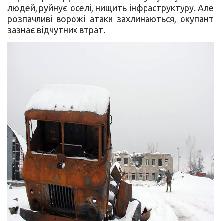
людей, руйнує оселі, нищить інфраструктуру. Але
розпачливі ворожі атаки захлинаються, окупант
зазнає відчутних втрат.