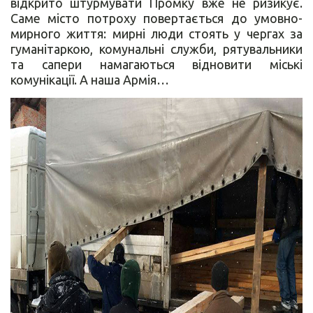
відкрито штурмувати Промку вже не ризикує.
Саме місто потроху повертається до умовно-
мирного життя: мирні люди стоять у чергах за
гуманітаркою, комунальні служби, рятувальники
та сапери намагаються відновити міські
комунікації. А наша Армія…