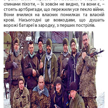
спинами піхоти, – їх зовсім не видно, та вони є, –
стоять артбригади, що пережили усе пекло війни.
Вони вчилися на власних помилках та власній
крові. Насьогодні це вовкодави, що душать
ворожі батареї в зародку, з перших пострілів.