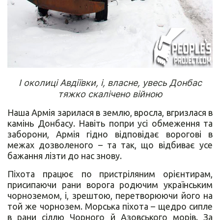
І околиці Авдіївки, і, власне, увесь Донбас
тяжко скалічено війною
Наша Армія зарилася в землю, вросла, вгризлася в
камінь Донбасу. Навіть попри усі обмеження та
заборони, Армія гідно відповідає ворогові в
межах дозволеного – та так, що відбиває усе
бажання лізти до нас знову.
Піхота працює по пристріляним орієнтирам,
присипаючи рани ворога родючим українським
чорноземом, і, зрештою, перетворюючи його на
той же чорнозем. Морська піхота – щедро сипле
в рани сіллю Чорного й Азовського морів. За