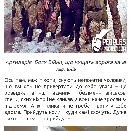
Артилерія, Боги Війни, що нищать ворога наче
тарганів
Ось там, між піхоти, снують непомітні чоловіки,
що вміють не привертати до себе уваги – це
розвідка та інші таємничі і безіменні військові
специ, яких ніхто і не кликав, а вони наче зросли з-
під землі. А їх і кликати не треба – вони у себе
вдома. Прийдуть коли і куди самі схочуть. Дуже
тихо і непомітно прийдуть.