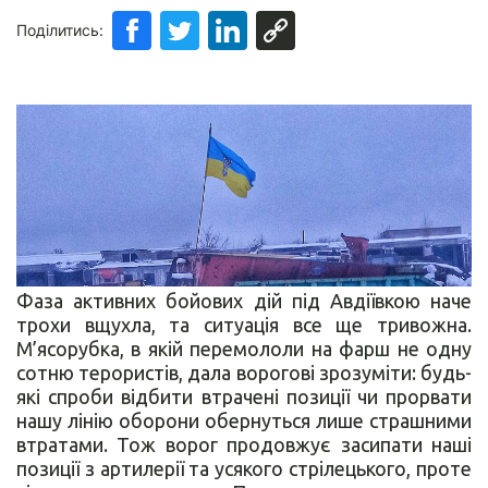
Поділитись:
Фаза активних бойових дій під Авдіївкою наче
трохи вщухла, та ситуація все ще тривожна.
М’ясорубка, в якій перемололи на фарш не одну
сотню терористів, дала ворогові зрозуміти: будь-
які спроби відбити втрачені позиції чи прорвати
нашу лінію оборони обернуться лише страшними
втратами. Тож ворог продовжує засипати наші
позиції з артилерії та усякого стрілецького, проте