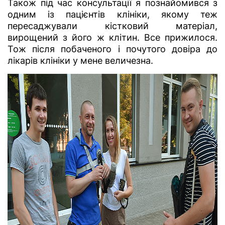
Також під час консультації я познайомився з
одним із пацієнтів клініки, якому теж
пересаджували кістковий матеріал,
вирощений з його ж клітин. Все прижилося.
Тож після побаченого і почутого довіра до
лікарів клініки у мене величезна.