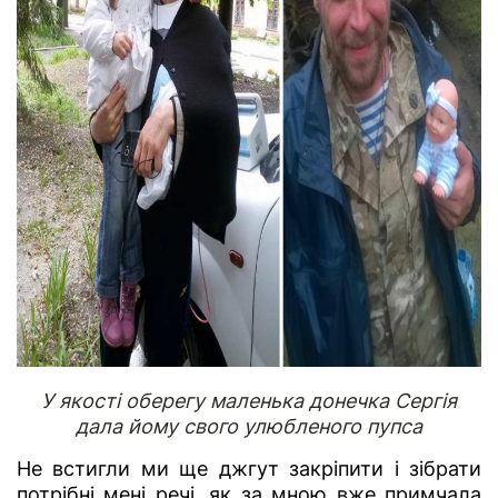
У якості оберегу маленька донечка Сергія
дала йому свого улюбленого пупса
Не встигли ми ще джгут закріпити і зібрати
потрібні мені речі, як за мною вже примчала