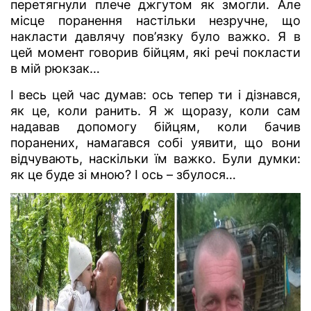
перетягнули плече джгутом як змогли. Але
місце поранення настільки незручне, що
накласти давлячу пов’язку було важко. Я в
цей момент говорив бійцям, які речі покласти
в мій рюкзак…
І весь цей час думав: ось тепер ти і дізнався,
як це, коли ранить. Я ж щоразу, коли сам
надавав допомогу бійцям, коли бачив
поранених, намагався собі уявити, що вони
відчувають, наскільки їм важко. Були думки:
як це буде зі мною? І ось – збулося…