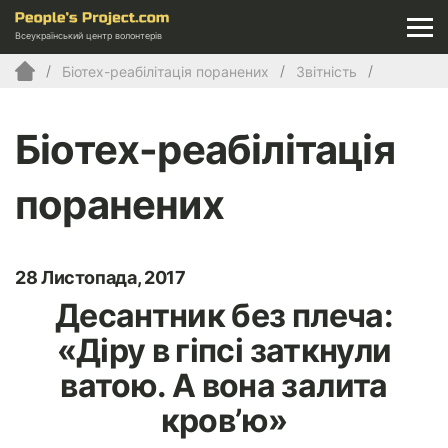
Всеукраїнський центр волонтерів
Біотех-реабілітація поранених
Звітність
Біотех-реабілітація
поранених
28 Листопада, 2017
Десантник без плеча:
«Діру в гіпсі заткнули
ватою. А вона залита
кров’ю»