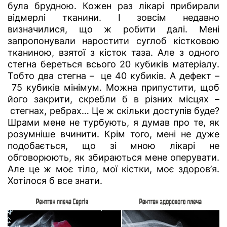
була брудною. Кожен раз лікарі прибирали
відмерлі тканини. І зовсім недавно
визначилися, що ж робити далі. Мені
запропонували наростити суглоб кістковою
тканиною, взятої з кісток таза. Але з одного
стегна береться всього 20 кубиків матеріалу.
Тобто два стегна – це 40 кубиків. А дефект –
75 кубиків мінімум. Можна припустити, щоб
його закрити, скребли б в різних місцях –
стегнах, ребрах… Це ж скільки доступів буде?
Шрами мене не турбують, я думав про те, як
розумніше вчинити. Крім того, мені не дуже
подобається, що зі мною лікарі не
обговорюють, як збираються мене оперувати.
Але це ж моє тіло, мої кістки, моє здоров’я.
Хотілося б все знати.