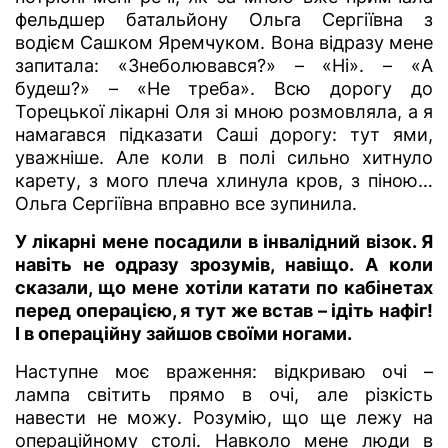
фельдшер батальйону Ольга Сергіївна з
водієм Сашком Яремчуком. Вона відразу мене
запитала: «Знеболювався?» – «Ні». – «А
будеш?» – «Не треба». Всю дорогу до
Торецької лікарні Оля зі мною розмовляла, а я
намагався підказати Саші дорогу: тут ями,
уважніше. Але коли в полі сильно хитнуло
карету, з мого плеча хлинула кров, з піною…
Ольга Сергіївна вправно все зупинила.
У лікарні мене посадили в інвалідний візок. Я
навіть не
о
дразу зрозумів, навіщо.
А коли
сказали, що мене хотіли катати по кабінетах
перед операцією, я тут же встав –
і
діть нафіг
!
І в операційну зайшов своїми ногами.
Наступне моє враження: відкриваю очі –
лампа світить прямо в очі, але різкість
навести не можу. Розумію, що ще лежу на
операційному столі. Навколо мене люди в