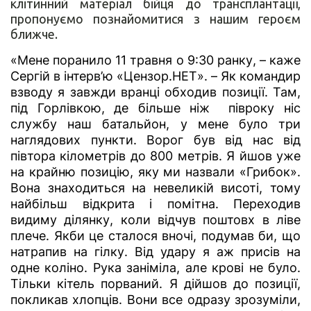
клітинний матеріал бійця до трансплантації,
пропонуємо познайомитися з нашим героєм
ближче.
«Мене поранило 11 травня о 9:30 ранку, – каже
Сергій в інтерв’ю «Цензор.НЕТ». – Як командир
взводу я завжди вранці обходив позиції. Там,
під Горлівкою, де більше ніж півроку ніс
службу наш батальйон, у мене було три
наглядових пункти. Ворог був від нас від
півтора кілометрів до 800 метрів. Я йшов уже
на крайню позицію, яку ми назвали «Грибок».
Вона знаходиться на невеликій висоті, тому
найбільш відкрита і помітна. Переходив
видиму ділянку, коли відчув поштовх в ліве
плече. Якби це сталося вночі, подумав би, що
натрапив на гілку. Від удару я аж присів на
одне коліно. Рука заніміла, але крові не було.
Тільки кітель порваний. Я дійшов до позиції,
покликав хлопців. Вони все одразу зрозуміли,