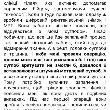
клініці «Ілая», яка активно допомагає
пораненим бійцям, застосовуючи сучасні
технології. Коли я туди приїхав, мені одразу ж
зробили цифровий рентгенівський знімок і
МРТ. Вони набагато чіткіше показали, що
відбувається з моїм суглобом. Лікарі
побачили, що все ще йде запальний процес,
так званий кістковий набряк, який веде до
відмирання тканин. А в решті головки суглоба
є тріщина.
І якби мені провели операцію,
цілком можливо, все розпалося б. І тоді вже
суглоб врятувати не змогли б, довелося б
встановлювати штучний металевий суглоб.
А
я все ж хочу поборотися за свій рідний суглоб.
Тому потрібно зупинити запалення і
дочекатися, щоб тріщина зрослася. Фахівці
пояснили мені, як вони діють в подібних
випадках. Під час першої операції вони
зроблять ревізію поранення – подивляться, чи