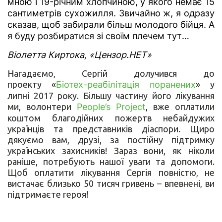
мною і 19-річним хлопчиною, у якого немає 15
сантиметрів сухожилля. Звичайно ж, я одразу
сказав, щоб забирали більш молодого бійця. А
я буду розбиратися зі своїм плечем тут…
Віолетта Киртока, «Цензор.НЕТ»
Нагадаємо, Сергій долучився до
проекту «
Біотех-реабілітація поранених
» у
липні 2017 року. Більшу частину його лікування
ми, волонтери
People’s Project
, вже оплатили
коштом благодійних пожертв небайдужих
українців та представників діаспори. Щиро
дякуємо вам, друзі, за постійну підтримку
українських захисників! Зараз вони, як ніколи
раніше, потребують нашої уваги та допомоги.
Щоб оплатити лікування Сергія повністю, не
вистачає близько 50 тисяч гривень – впевнені, ви
підтримаєте героя!