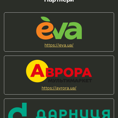
https://eva.ua/
https://avrora.ua/