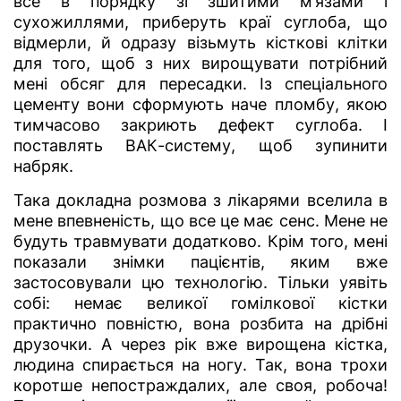
все в порядку зі зшитими м’язами і
сухожиллями, приберуть краї суглоба, що
відмерли, й одразу візьмуть кісткові клітки
для того, щоб з них вирощувати потрібний
мені обсяг для пересадки. Із спеціального
цементу вони сформують наче пломбу, якою
тимчасово закриють дефект суглоба. І
поставлять ВАК-систему, щоб зупинити
набряк.
Така докладна розмова з лікарями вселила в
мене впевненість, що все це має сенс. Мене не
будуть травмувати додатково. Крім того, мені
показали знімки пацієнтів, яким вже
застосовували цю технологію. Тільки уявіть
собі: немає великої гомілкової кістки
практично повністю, вона розбита на дрібні
друзочки. А через рік вже вирощена кістка,
людина спирається на ногу. Так, вона трохи
коротше непостраждалих, але своя, робоча!