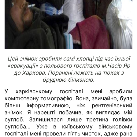
Цей знімок зробили самі хлопці під час їхньої
«евакуації» з польового госпіталю м.Часів Яр
до Харкова. Поранені лежать на тюках з
брудною білизною.
У харківському госпіталі мені зробили
комп’ютерну томографію. Вона, звичайно, була
більш інформативною, ніж рентгенівський
знімок. Я нарешті побачив, як виглядає мій
суглоб. Залишилася лише третина голівки
суглоба… Уже в київському військовому
госпіталі мені провели п’ять чисток, адже рана