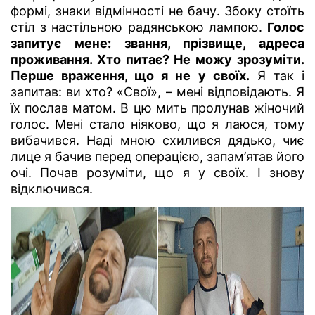
формі, знаки відмінності не бачу. Збоку стоїть
стіл з настільною радянською лампою.
Голос
запитує мене: звання, прізвище, адреса
проживання. Хто питає? Не можу зрозуміти.
Перше враження, що я не у своїх.
Я так і
запитав: ви хто? «Свої», – мені відповідають. Я
їх послав матом. В цю мить пролунав жіночий
голос. Мені стало ніяково, що я лаюся, тому
вибачився. Наді мною схилився дядько, чиє
лице я бачив перед операцією, запам’ятав його
очі. Почав розуміти, що я у своїх. І знову
відключився.