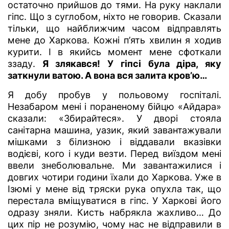
остаточно прийшов до тями. На руку наклали
гіпс. Що з суглобом, ніхто не говорив. Сказали
тільки, що найближчим часом відправлять
мене до Харкова. Кожні п’ять хвилин я ходив
курити. І в якийсь момент мене сфоткали
ззаду.
Я злякався! У гіпсі була діра, яку
заткнули ватою. А вона вся залита кров’ю…
Я добу пробув у польовому госпіталі.
Незабаром мені і пораненому бійцю «Айдара»
сказали: «Збирайтеся». У дворі стояла
санітарна машина, уазик, який завантажували
мішками з білизною і віддавали вказівки
водієві, кого і куди везти. Перед виїздом мені
ввели знеболювальне. Ми завантажилися і
довгих чотири години їхали до Харкова. Уже в
Ізюмі у мене від тряски рука опухла так, що
перестала вміщуватися в гіпс. У Харкові його
одразу зняли. Кисть набрякла жахливо… До
цих пір не розумію, чому нас не відправили в