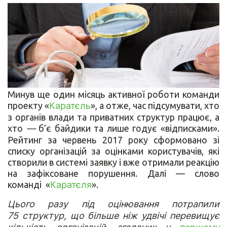
Минув ще один місяць активної роботи команди
проекту «
Каратєль
», а отже, час підсумувати, хто
з органів влади та приватних структур працює, а
хто
—
б’є байдики та лише годує «відписками».
Рейтинг за червень 2017 року сформовано зі
списку організацій за оцінками користувачів, які
створили в системі заявку і вже отримали реакцію
на зафіксоване порушення. Далі — слово
команді «
Каратєля
».
Цього разу під оцінювання потрапили
75 структур, що більше ніж удвічі перевищує