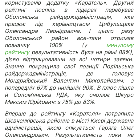
користувачів додатку «Каратєль». Другий
рейтинг поспіль в лідерах перебуває
Оболонська райдержадміністрація, яка
працює під керівництвом Цибульщака
Олександра Леонідовича. І цього разу
Оболонський район все-таки отримав
позначку 100% (у
минулому
рейтингу
результативність була на рівні 88%),
дієво відпрацювавши на всі чотири заявки.
Значно покращила свої позиції Подільська
райдержадміністрація, де головує
Мондриївський Валентин Миколайович: з
попередніх 67% до нинішніх 90%. В плюс пішла
й Солом’янська РДА, яку очолює Шкуро
Максим Юрійович: з 75% до 83%.
Вперше до рейтингу «Каратєля» потрапила
Шевченківська районна в місті Києві державна
адміністрація, якою опікується Гаряга Олег
Олександрович. Результативність поки на