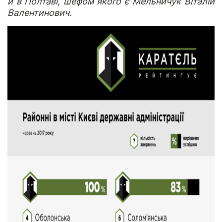
й в Полтаві, шефом якого є Мельничук Віталій
Валентинович.