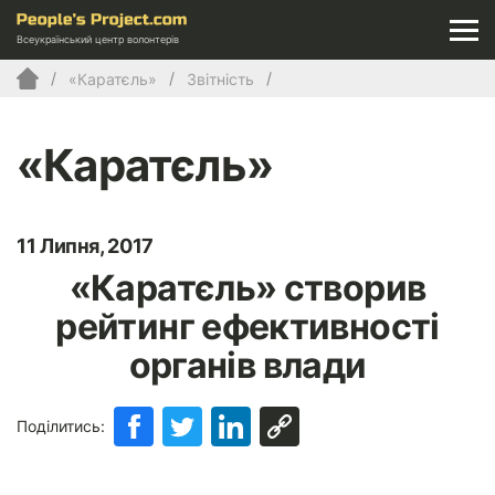
Всеукраїнський центр волонтерів
«Каратєль»
Звітність
«Каратєль»
11 Липня, 2017
«Каратєль» створив
рейтинг ефективності
органів влади
Поділитись: