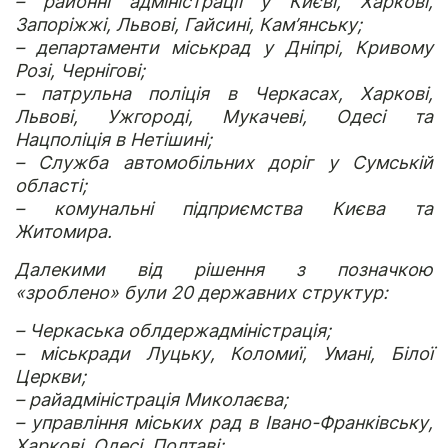
– районні адміністрації у Києві, Харкові,
Запоріжжі, Львові, Гайсині, Кам’янську;
– департаменти міськрад у Дніпрі, Кривому
Розі, Чернігові;
– патрульна поліція в Черкасах, Харкові,
Львові, Ужгороді, Мукачеві, Одесі та
Нацполіція в Нетішині;
– Служба автомобільних доріг у Сумській
області;
– комунальні підприємства Києва та
Житомира.
Далекими від рішення з позначкою
«зроблено» були 20 державних структур:
– Черкаська облдержадміністрація;
– міськради Луцьку, Коломиї, Умані, Білої
Церкви;
– райадміністрація Миколаєва;
– управління міських рад в Івано-Франківську,
Харкові, Одесі, Полтаві;