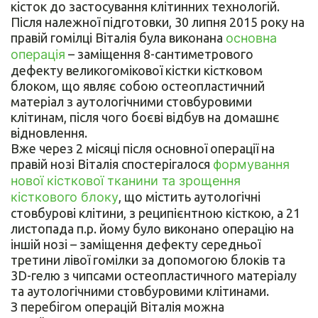
кісток до застосування клітинних технологій.
Після належної підготовки, 30 липня 2015 року на
правій гомілці Віталія була виконана
основна
операція
– заміщення 8-сантиметрового
дефекту великогомікової кістки кістковом
блоком, що являє собою остеопластичний
матеріал з аутологічними стовбуровими
клітинам, після чого боєві відбув на домашнє
відновлення.
Вже через 2 місяці після основної операції на
правій нозі Віталія спостерігалося
формування
нової кісткової тканини та зрощення
кісткового блоку
, що містить аутологічні
стовбурові клітини, з реципієнтною кісткою, а 21
листопада п.р. йому було виконано операцію на
іншій нозі – заміщення дефекту середньої
третини лівої гомілки за допомогою блоків та
3D-гелю з чипсами остеопластичного матеріалу
та аутологічними стовбуровими клітинами.
З перебігом операцій Віталія можна