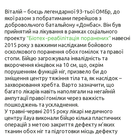
Віталій – боєць легендарної 93-тьої ОМБр, до
якої разом з побратимами перейшов з
добровольчого батальйону «Донбас». Він був
прийнятий на лікування в рамках соціального
проекту
“Біотех-реабілітація поранених”
навесні
2015 року з важкими наслідками бойового
осколкового поранення обох гомілок та правої
стопи. Бійцю загрожувала інвалідність та
вкорочення кінцівок на 10 см, що, окрім
порушенням функцій ніг, призвело би до
зміщення центру тяжіння тіла та, як наслідок –
захворювання хребта. Варто зазначити, що
багато лікарів навіть наполягали на негайній
ампутації правої гомілки через важкість
пошкоджень та ускладнення.
У травні-червні 2015 року лікарі медичного
центру ilaya виконали бійцю кілька пластичних
операцій з метою закриття дефекту м’яких
тканин обох ніг та підготовки місць дефекту