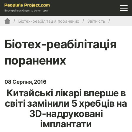
Всеукраїнський центр волонтерів
Біотех-реабілітація поранених
Звітність
Біотех-реабілітація
поранених
08 Серпня, 2016
Китайські лікарі вперше в
світі замінили 5 хребців на
3D-надруковані
імплантати