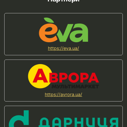
https://eva.ua/
https://avrora.ua/