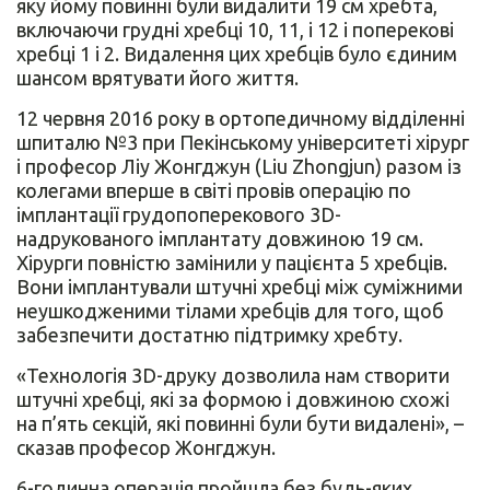
яку йому повинні були видалити 19 см хребта,
включаючи грудні хребці 10, 11, і 12 і поперекові
хребці 1 і 2. Видалення цих хребців було єдиним
шансом врятувати його життя.
12 червня 2016 року в ортопедичному відділенні
шпиталю №3 при Пекінському університеті хірург
і професор Ліу Жонгджун (Liu Zhongjun) разом із
колегами вперше в світі провів операцію по
імплантації грудопоперекового 3D-
надрукованого імплантату довжиною 19 см.
Хірурги повністю замінили у пацієнта 5 хребців.
Вони імплантували штучні хребці між суміжними
неушкодженими тілами хребців для того, щоб
забезпечити достатню підтримку хребту.
«Технологія 3D-друку дозволила нам створити
штучні хребці, які за формою і довжиною схожі
на п’ять секцій, які повинні були бути видалені», –
сказав професор Жонгджун.
6-годинна операція пройшла без будь-яких