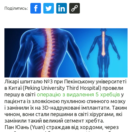
Поділитись:
Лікарі шпиталю №3 при Пекінському університеті
в Китаї (Peking University Third Hospital) провели
першу в світі
операцію з видалення 5 хребців
у
пацієнта із злоякісною пухлиною спинного мозку
і замінили їх на 3D-надруковані імплантати. Таким
чином, вони стали першими в світі хірургами, які
замінили такий великий сегмент хребта.
Пан Юань (Yuan) страждав від хордоми, через