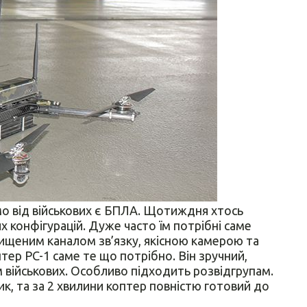
о від військових є БПЛА. Щотиждня хтось
 конфігурацій. Дуже часто їм потрібні саме
ахищеним каналом зв’язку, якісною камерою та
тер PC-1 саме те що потрібно. Він зручний,
м військових. Особливо підходить розвідгрупам.
ик, та за 2 хвилини коптер повністю готовий до