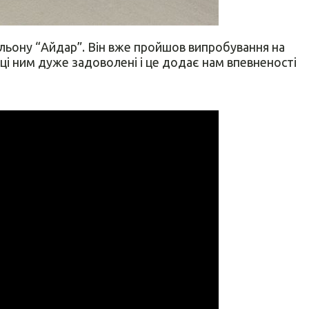
льону “Айдар”. Він вже пройшов випробування на
пці ним дуже задоволені і це додає нам впевненості