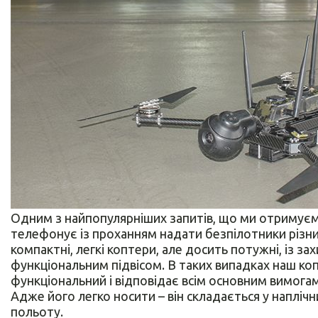
Одним з найпопулярніших запитів, що ми отримуєм
телефонує із проханням надати безпілотники різних
компактні, легкі коптери, але досить потужні, із з
функціональним підвісом. В таких випадках наш коп
функціональний і відповідає всім основним вимога
Адже його легко носити – він складається у наплічн
польоту.