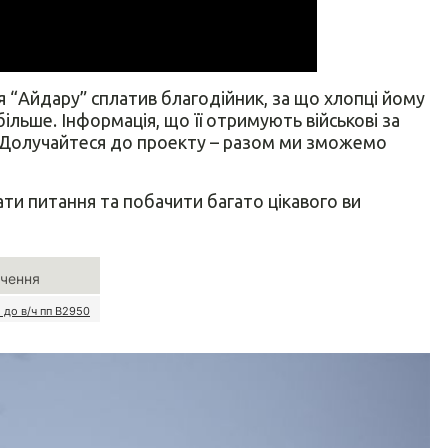
 “Айдару” сплатив благодійник, за що хлопці йому
ільше. Інформація, що її отримують військові за
Долучайтеся до проекту – разом ми зможемо
ти питання та побачити багато цікавого ви
чення
 до в/ч пп В2950