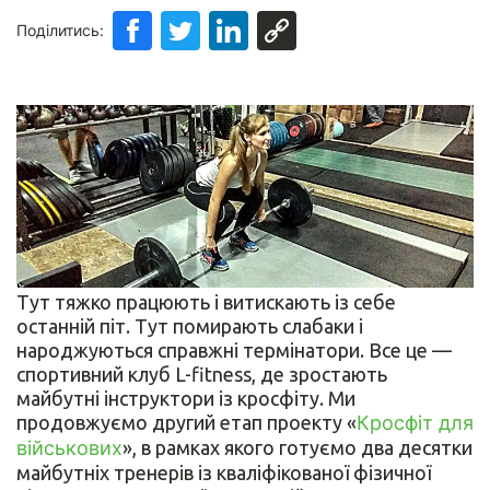
Поділитись:
Тут тяжко працюють і витискають із себе
останній піт. Тут помирають слабаки і
народжуються справжні термінатори. Все це —
спортивний клуб L-fitness, де зростають
майбутні інструктори із кросфіту. Ми
продовжуємо другий етап проекту «
Кросфіт для
військових
», в рамках якого готуємо два десятки
майбутніх тренерів із кваліфікованої фізичної