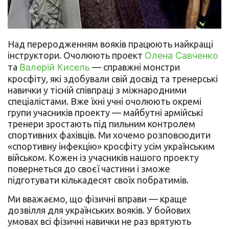
Над переродженням вояків працюють найкращі
інструктори. Очолюють проект
Олена Савченко
та
Валерій Кисель
— справжні монстри
кросфіту, які здобували свій досвід та тренерські
навички у тісній співпраці з міжнародними
спеціалістами. Вже їхні учні очолюють окремі
групи учасників проекту — майбутні армійські
тренери зростають під пильним контролем
спортивних фахівців. Ми хочемо розповсюдити
«спортивну інфекцію» кросфіту усім українським
військом. Кожен із учасників нашого проекту
повернеться до своєї частини і зможе
підготувати кількадесят своїх побратимів.
Ми вважаємо, що фізичні вправи — краще
дозвілля для українських вояків. У бойових
умовах всі фізичні навички не раз врятують