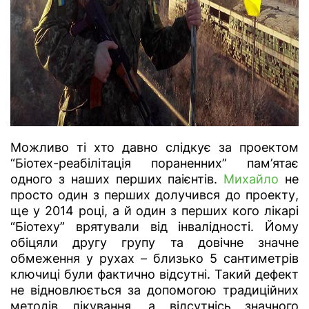
Можливо ті хто давно слідкує за проектом
“Біотех-реабілітація пораненних” пам’ятає
одного з наших перших паієнтів.
Михайло
не
просто один з перших долучився до проекту,
ще у 2014 році, а й один з перших кого лікарі
“Біотеху” врятували від інвалідності. Йому
обіцяли другу групу та довічне значне
обмеження у рухах – близько 5 сантиметрів
ключиці були фактично відсутні. Такий дефект
не відновлюється за допомогою традиційних
методів лікування, а відсутнісь значного