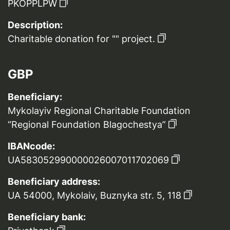
PKOPPLPW
Description:
Charitable donation for "" project.
GBP
Beneficiary:
Mykolayiv Regional Charitable Foundation
“Regional Foundation Blagochestya”
IBANcode:
UA583052990000026007011702069
Beneficiary address:
UA 54000, Mykolaiv, Buznyka str. 5, 118
Beneficiary bank: