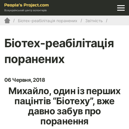
Всеукраїнський центр волонтерів
Біотех-реабілітація поранених
Звітність
Біотех-реабілітація
поранених
06 Червня, 2018
Михайло, один із перших
пацінтів “Біотеху”, вже
давно забув про
поранення