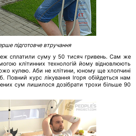
ерше підготовче втручання
теж сплатили суму у 50 тисяч гривень. Сам же
могою клітинних технологій йому відновлюють
ожо кулею. Аби не клітини, юному ще хлопчині
. Повний курс лікування Ігоря обійдеться нам
чених сум лишилося дозібрати трохи більше 90