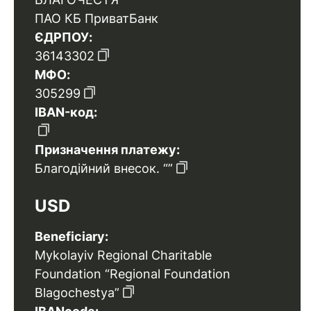
ПАО КБ ПриватБанк
ЄДРПОУ:
36143302
МФО:
305299
IBAN-код:
Призначення платежу:
Благодійний внесок. “”
USD
Beneficiary:
Mykolayiv Regional Charitable
Foundation “Regional Foundation
Blagochestya”