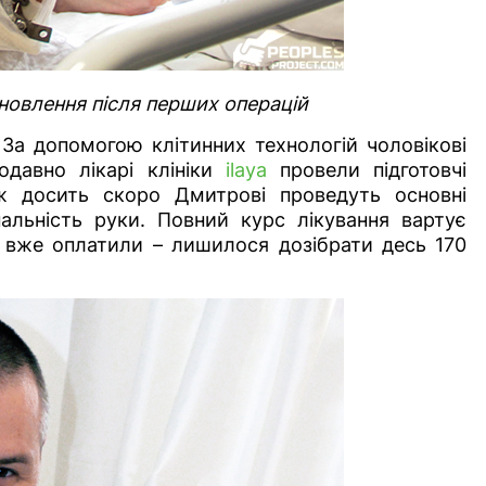
новлення після перших операцій
 За допомогою клітинних технологій чоловікові
давно лікарі клініки
ilaya
провели підготовчі
Тож досить скоро Дмитрові проведуть основні
нальність руки. Повний курс лікування вартує
и вже оплатили – лишилося дозібрати десь 170