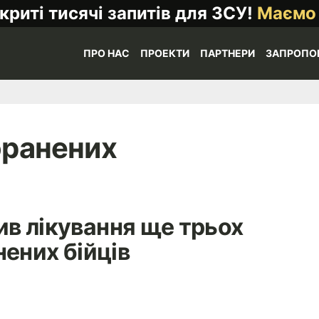
криті тисячі запитів для ЗСУ!
Маємо
ПРО НАС
ПРОЕКТИ
ПАРТНЕРИ
ЗАПРОПО
оранених
тив лікування ще трьох
ених бійців