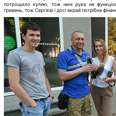
потрощило кулею, тож нині рука не функціо
гривень, тож Сергієві і досі вкрай потрібна фіна