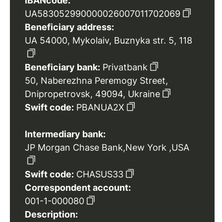
IBANcode:
UA583052990000026007011702069
Beneficiary address:
UA 54000, Mykolaiv, Buznyka str. 5, 118
Beneficiary bank:
Privatbank
50, Naberezhna Peremogy Street,
Dnipropetrovsk, 49094, Ukraine
Swift code:
PBANUA2X
Intermediary bank:
JP Morgan Chase Bank,New York ,USA
Swift code:
CHASUS33
Correspondent account:
001-1-000080
Description: