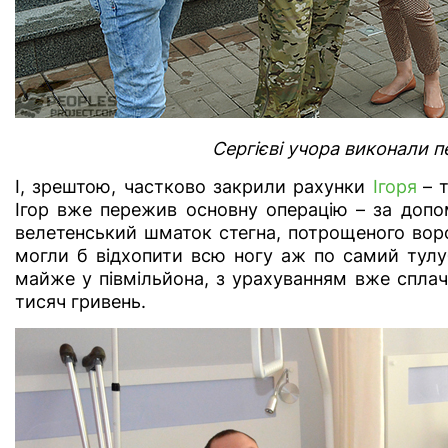
Сергієві учора виконали п
І, зрештою, частково закрили рахунки
Ігоря
– 
Ігор вже пережив основну операцію – за допо
велетенський шматок стегна, потрощеного вор
могли б відхопити всю ногу аж по самий тулуб
майже у півмільйона, з урахуванням вже спла
тисяч гривень.