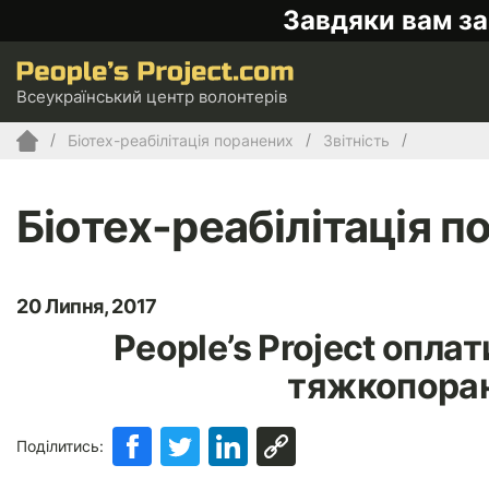
Завдяки вам за
Всеукраїнський центр волонтерів
Біотех-реабілітація поранених
Звітність
Біотех-реабілітація п
20 Липня, 2017
People’s Project опла
тяжкопоран
Поділитись: