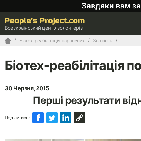
Завдяки вам за
Всеукраїнський центр волонтерів
Біотех-реабілітація поранених
Звітність
Біотех-реабілітація п
30 Червня, 2015
Перші результати від
Поділитись: