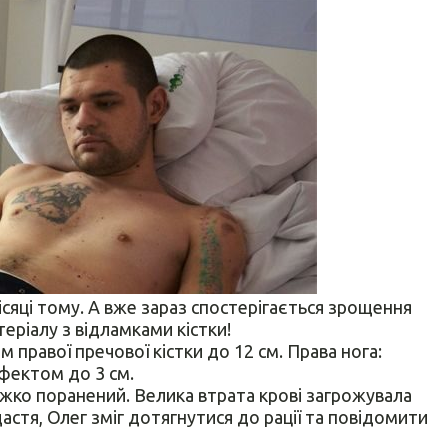
ісяці тому. А вже зараз спостерігається зрощення
еріалу з відламками кістки!
правої пречової кістки до 12 см. Права нога:
фектом до 3 см.
ажко поранений. Велика втрата крові загрожувала
щастя, Олег зміг дотягнутися до рації та повідомити