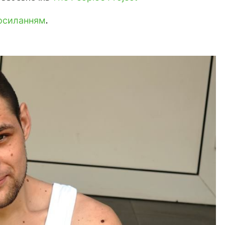
осиланням
.