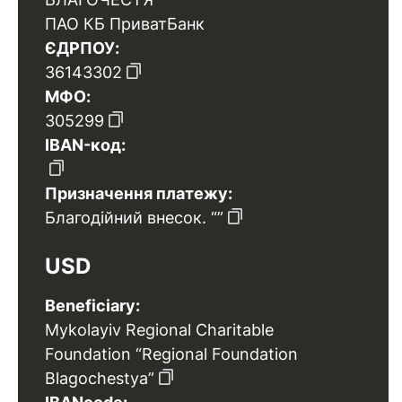
ПАО КБ ПриватБанк
ЄДРПОУ:
36143302
МФО:
305299
IBAN-код:
Призначення платежу:
Благодійний внесок. “”
USD
Beneficiary:
Mykolayiv Regional Charitable
Foundation “Regional Foundation
Blagochestya”