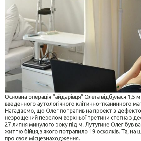
Основна операція “айдарівця” Олега відбулася 1,5 м
введенного аутологічного клітинно-тканинного мат
Нагадаємо, що Олег потрапив на проект з дефектом 
незрощений перелом верхньої третини стегна з де
27 липня минулого року під м. Лутугине Олег був в
життю бійця,в якого потрапило 19 осколків. Та, на 
про своє місцезнаходження.