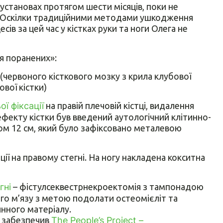
установах протягом шести місяців, поки не
”. Оскілки традиційними методами ушкодження
ів за цей час у кістках руки та ноги Олега не
ія поранених»:
 (червоного кісткового мозку з крила клубової
ової кістки)
ї фіксації
на правій плечовій кістці, видалення
дефекту кістки був введений аутологічний клітинно-
ом 12 см, який було зафіксовано металевою
ії на правому стегні. На ногу накладена кокситна
гні
– фістулсеквестрнекроектомія з тампонадою
о м’язу з метою подолати остеомієліт та
нного матеріалу.
і забезпечив
The People’s Project –