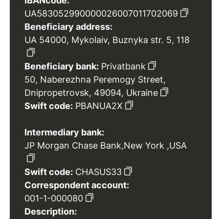
IBANcode:
UA583052990000026007011702069
Beneficiary address:
UA 54000, Mykolaiv, Buznyka str. 5, 118
Beneficiary bank:
Privatbank
50, Naberezhna Peremogy Street,
Dnipropetrovsk, 49094, Ukraine
Swift code:
PBANUA2X
Intermediary bank:
JP Morgan Chase Bank,New York ,USA
Swift code:
CHASUS33
Correspondent account:
001-1-000080
Description: