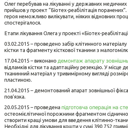
Олег перебував на лікуванні у державних медичних 
прийшов у проект “Біотех-реабілітація поранених
героя неможливо вилікувати, ніяких відновних процес
спостерігалося.
Етапи лікування Олега у проекті «Біотех-реабілітац
03.02.2015 – проведено забір клітинного матеріалу
кістки та фрагменту кісткової тканини з малогомілк
17.04.2015 – виконано
демонтаж апарату зовнішньо
відламків кістки та адаптаційну резекцію. У місце 
тканинний матеріал у тривимірному вигляді розмір
пластиною.
21.04.2015 – демонтований апарат зовнішньої фіксац
пов’язка.
20.05.2015 – проведена
підготовча операція на сте
остеомієлітичної порожнини фрагментом сідничног
створити кращі умови для введення клітинно-ткани
Необхідні для лікування кошти у сумі 390 752 гривн