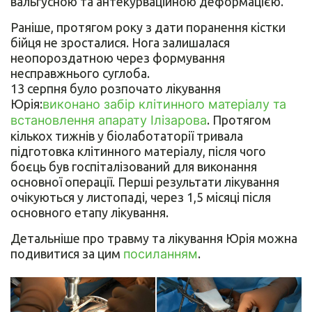
вальгусною та антекурваційною деформацією.
Раніше, протягом року з дати поранення кістки
бійця не зросталися. Нога залишалася
неопороздатною через формування
несправжнього суглоба.
13 серпня було розпочато лікування
Юрія:
виконано забір клітинного матеріалу та
встановлення апарату Ілізарова
. Протягом
кількох тижнів у біолаботаторії тривала
підготовка клітинного матеріалу, після чого
боєць був госпіталізований для виконання
основної операції. Перші результати лікування
очікуються у листопаді, через 1,5 місяці після
основного етапу лікування.
Детальніше про травму та лікування Юрія можна
подивитися за цим
посиланням
.