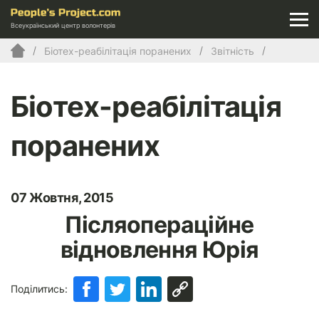
Всеукраїнський центр волонтерів
Біотех-реабілітація поранених
Звітність
Біотех-реабілітація
поранених
07 Жовтня, 2015
Післяопераційне
відновлення Юрія
Поділитись: