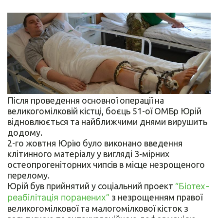
Після проведення основної операції на
великогомілковій кістці, боєць 51-ої ОМБр Юрій
відновлюється та найближчими днями вирушить
додому.
2-го жовтня Юрію було виконано введення
клітинного матеріалу у вигляді 3-мірних
остеопрогеніторних чипсів в місце незрощеного
перелому.
Юрій був прийнятий у соціальний проект
“Біотех-
реабілітація поранених”
з незрощенням правої
великогомілкової та малогомілкової кісток з