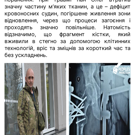
значну частину м’яких тканин, а це – дефіцит
кровоносних судин, погіршене живлення зони
відновлення, через що процеси загоєння і
проходять значно повільніше. Натомість
відзначимо, що фрагмент кістки, який
вживили в стегно за допомогою клітинних
технологій, вріс та зміцнів за короткий час та
без ускладнень.