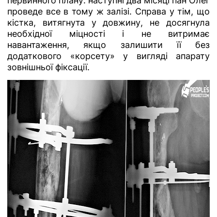
первинного плану: наступні два місяці пан Олег
проведе все в тому ж залізі. Справа у тім, що
кістка, витягнута у довжину, не досягнула
необхідної міцності і не витримає
навантаження, якщо залишити її без
додаткового «корсету» у вигляді апарату
зовнішньої фіксації.