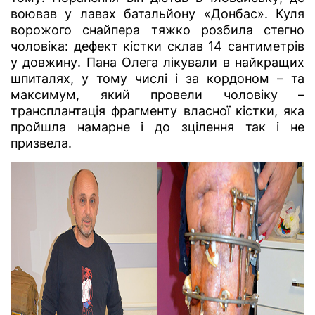
воював у лавах батальйону «Донбас». Куля
ворожого снайпера тяжко розбила стегно
чоловіка: дефект кістки склав 14 сантиметрів
у довжину. Пана Олега лікували в найкращих
шпиталях, у тому числі і за кордоном – та
максимум, який провели чоловіку –
трансплантація фрагменту власної кістки, яка
пройшла намарне і до зцілення так і не
призвела.