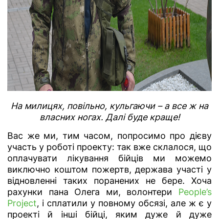
На милицях, повільно, кульгаючи – а все ж на
власних ногах. Далі буде краще!
Вас же ми, тим часом, попросимо про дієву
участь у роботі проекту: так вже склалося, що
оплачувати лікування бійців ми можемо
виключно коштом пожертв, держава участі у
відновленні таких поранених не бере. Хоча
рахунки пана Олега ми, волонтери
People’s
Project
, і сплатили у повному обсязі, але ж є у
проекті й інші бійці, яким дуже й дуже