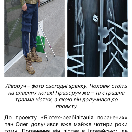
Ліворуч – фото сьогодні зранку. Чоловік стоїть
на власних ногах! Праворуч же – та страшна
травма кістки, з якою він долучився до
проекту
До проекту «Біотех-реабілітація поранених»
пан Олег долучився вже майже чотири роки
тому. Поранення він дістав в Іловайську, де