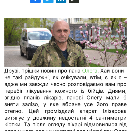
Друзі, трішки новин про пана
Олега
. Хай вони і
не такі райдужні, як очікували, втім, є як є –
адже ми завжди чесно розповідаємо вам про
перебіг лікування кожного із бійців.
Днями,
згідно планів лікарів, панові Олегу мали б
зняти залізо, у яке вбране усе його праве
стегно. Цей громіздкий апарат Ілізарова
витягує у довжину недостатні 4 сантиметри
кістки. Та після огляду лікарі відмовилися від