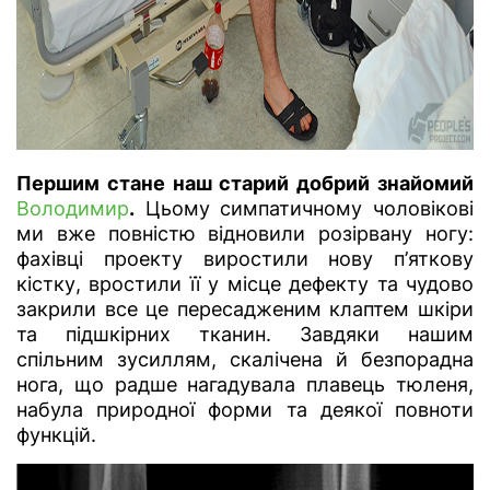
Першим стане наш старий добрий знайомий
Володимир
.
Цьому симпатичному чоловікові
ми вже повністю відновили розірвану ногу:
фахівці проекту виростили нову п’яткову
кістку, вростили її у місце дефекту та чудово
закрили все це пересадженим клаптем шкіри
та підшкірних тканин. Завдяки нашим
спільним зусиллям, скалічена й безпорадна
нога, що радше нагадувала плавець тюленя,
набула природної форми та деякої повноти
функцій.