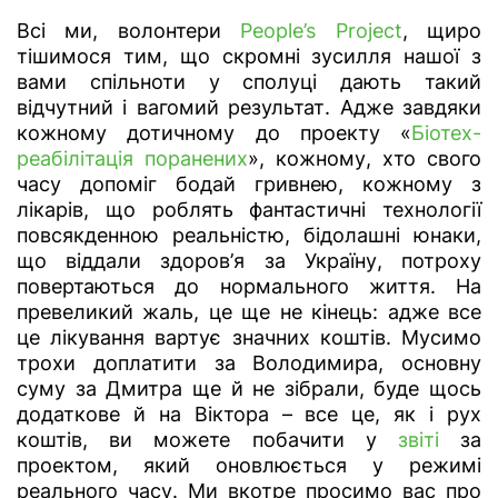
Всі ми, волонтери
People’s Project
, щиро
тішимося тим, що скромні зусилля нашої з
вами спільноти у сполуці дають такий
відчутний і вагомий результат. Адже завдяки
кожному дотичному до проекту «
Біотех-
реабілітація поранених
», кожному, хто свого
часу допоміг бодай гривнею, кожному з
лікарів, що роблять фантастичні технології
повсякденною реальністю, бідолашні юнаки,
що віддали здоров’я за Україну, потроху
повертаються до нормального життя. На
превеликий жаль, це ще не кінець: адже все
це лікування вартує значних коштів. Мусимо
трохи доплатити за Володимира, основну
суму за Дмитра ще й не зібрали, буде щось
додаткове й на Віктора – все це, як і рух
коштів, ви можете побачити у
звіті
за
проектом, який оновлюється у режимі
реального часу. Ми вкотре просимо вас про