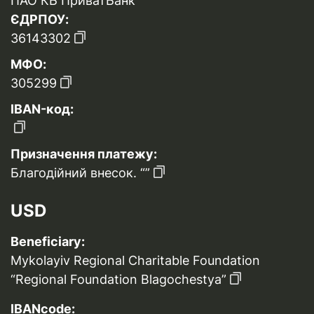
ПАО КБ ПриватБанк
ЄДРПОУ:
36143302
МФО:
305299
IBAN-код:
Призначення платежу:
Благодійний внесок. “”
USD
Beneficiary:
Mykolayiv Regional Charitable Foundation
“Regional Foundation Blagochestya”
IBANcode: