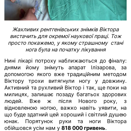
Жахливих рентгенівських знімків Віктора
вистачить для окремої наукової праці. Тож
просто покажемо, у якому страшному стані
нога була на початку лікування
Нині лікарі потроху наближаються до фіналу:
днями йому знімуть апарат Ілізарова, за
допомогою якого вже традиційним методом
Віктору трохи витягнули ногу у довжину.
Активний та рухливий Віктор і так, ще поки на
милицях, залишає позаду багатьох здорових
людей. Вже ж після Нового року, з
відновленою ногою, важко навіть уявити, на
що буде здатний цей хороший і світлий душею
юнак. Порятунок руки та ноги Віктора
обійшовся усім нам у
818 000 гривень
.