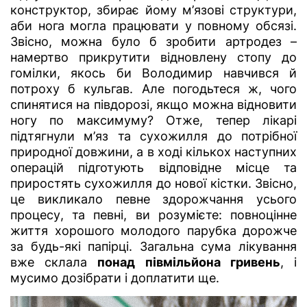
конструктор, збирає йому м’язові структури,
аби нога могла працювати у повному обсязі.
Звісно, можна було б зробити артродез –
намертво прикрутити відновлену стопу до
гомілки, якось би Володимир навчився й
потроху б кульгав. Але погодьтеся ж, чого
спинятися на півдорозі, якщо можна відновити
ногу по максимуму? Отже, тепер лікарі
підтягнули м’яз та сухожилля до потрібної
природної довжини, а в ході кількох наступних
операцій підготують відповідне місце та
приростять сухожилля до нової кістки. Звісно,
це викликало певне здорожчання усього
процесу, та певні, ви розумієте: повноцінне
життя хорошого молодого парубка дорожче
за будь-які папірці. Загальна сума лікування
вже склала
понад півмільйона гривень
, і
мусимо дозібрати і доплатити ще.