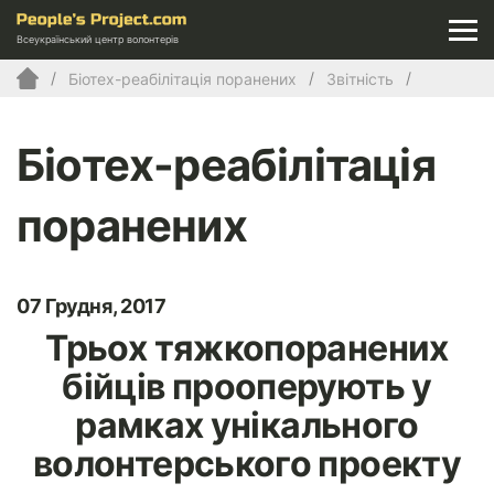
Всеукраїнський центр волонтерів
Біотех-реабілітація поранених
Звітність
Біотех-реабілітація
поранених
07 Грудня, 2017
Трьох тяжкопоранених
бійців прооперують у
рамках унікального
волонтерського проекту