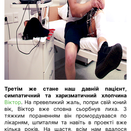
Третім же стане наш давній пацієнт,
симпатичний та харизматичний хлопчина
Віктор
. На превеликий жаль, попри свій юний
вік, Віктор вже сповна сьорбнув лиха. З
тяжким пораненням він промордувався по
лікарням, шпиталям та навіть в проекті вже
кілька років. На щастя, всім нам вдалося