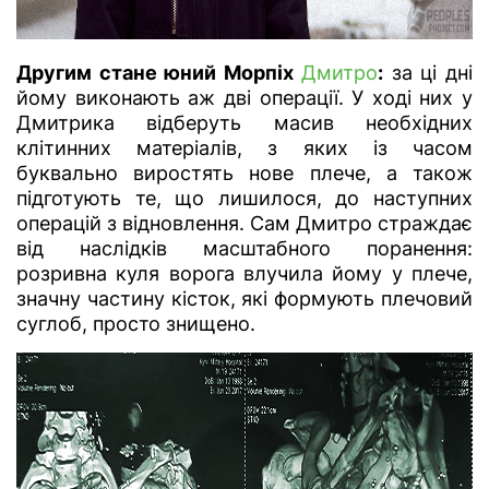
Другим стане юний Морпіх
Дмитро
:
за ці дні
йому виконають аж дві операції. У ході них у
Дмитрика відберуть масив необхідних
клітинних матеріалів, з яких із часом
буквально виростять нове плече, а також
підготують те, що лишилося, до наступних
операцій з відновлення. Сам Дмитро страждає
від наслідків масштабного поранення:
розривна куля ворога влучила йому у плече,
значну частину кісток, які формують плечовий
суглоб, просто знищено.