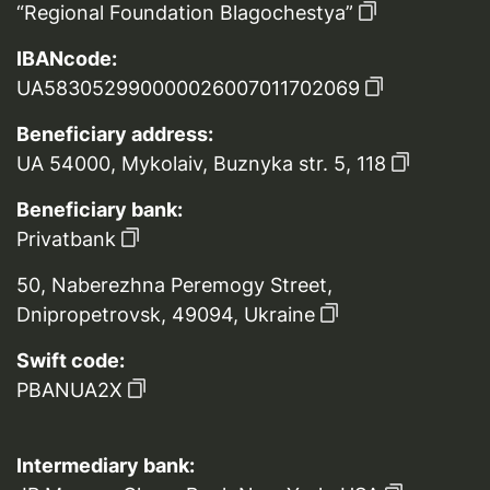
“Regional Foundation Blagochestya”
IBANcode:
UA583052990000026007011702069
Beneficiary address:
UA 54000, Mykolaiv, Buznyka str. 5, 118
Beneficiary bank:
Privatbank
50, Naberezhna Peremogy Street,
Dnipropetrovsk, 49094, Ukraine
Swift code:
PBANUA2X
Intermediary bank: