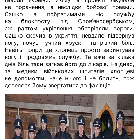
не поранення, а наслідки бойової травми.
Сашко з побратимами ніс службу
на блокпосту під Слов’яносербськом,
аж раптом укріплення обстріляли вороги.
Сашко скочив в укриття, невдало підвернув
ногу, почув гучний хрускіт та різкий біль.
Навіть попри це хлопець просто забинтував
ногу і продовжив службу. Та вже за кілька
днів біль таки загнав його до лікарів. На диво,
та медики військових шпиталів хлопцеві
не допомогли, наче нічого і не болить, тож
довелося йому звертатися до фахівців.