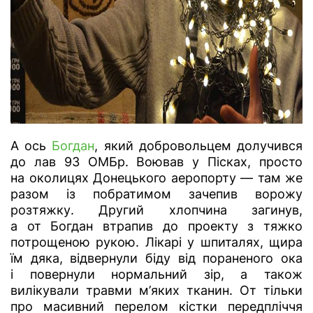
А ось
Богдан
, який добровольцем долучився
до лав 93 ОМБр. Воював у Пісках, просто
на околицях Донецького аеропорту — там же
разом із побратимом зачепив ворожу
розтяжку. Другий хлопчина загинув,
а от Богдан втрапив до проекту з тяжко
потрощеною рукою. Лікарі у шпиталях, щира
їм дяка, відвернули біду від пораненого ока
і повернули нормальний зір, а також
вилікували травми м’яких тканин. От тільки
про масивний перелом кістки передпліччя