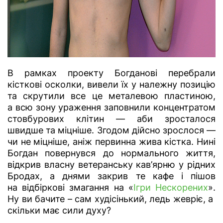
В рамках проекту Богданові перебрали
кісткові осколки, вивели їх у належну позицію
та скрутили все це металевою пластиною,
а всю зону ураження заповнили концентратом
стовбурових клітин — аби зросталося
швидше та міцніше. Згодом дійсно зрослося —
чи не міцніше, аніж первинна жива кістка. Нині
Богдан повернувся до нормального життя,
відкрив власну ветеранську кав’ярню у рідних
Бродах, а днями закрив те кафе і пішов
на відбіркові змагання на «
Ігри Нескорених
».
Ну ви бачите – сам худісінький, ледь жевріє, а
скільки має сили духу?