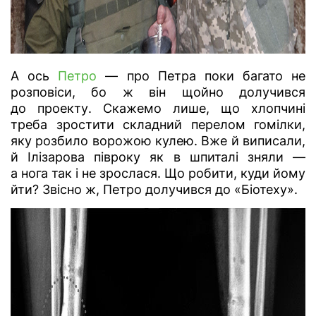
А ось
Петро
— про Петра поки багато не
розповіси, бо ж він щойно долучився
до проекту. Скажемо лише, що хлопчині
треба зростити складний перелом гомілки,
яку розбило ворожою кулею. Вже й виписали,
й Ілізарова півроку як в шпиталі зняли —
а нога так і не зрослася. Що робити, куди йому
йти? Звісно ж, Петро долучився до «Біотеху».