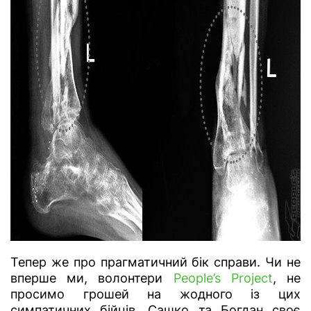
Тепер же про прагматичний бік справи. Чи не
вперше ми, волонтери
People’s Project
, не
просимо грошей на жодного із цих
симпатичних бійців. Сашко та Богдан своє