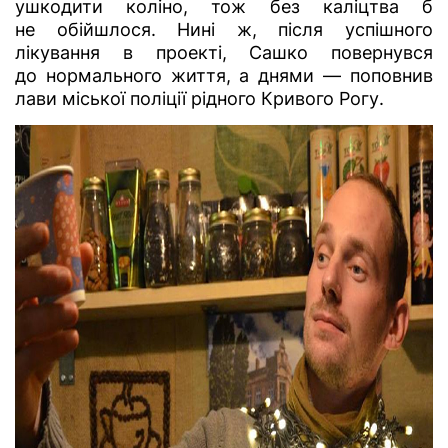
ушкодити коліно, тож без каліцтва б
не обійшлося. Нині ж, після успішного
лікування в проекті, Сашко повернувся
до нормального життя, а днями — поповнив
лави міської поліції рідного Кривого Рогу.