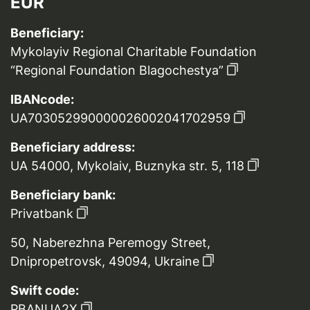
EUR
Beneficiary:
Mykolayiv Regional Charitable Foundation
“Regional Foundation Blagochestya”
IBANcode:
UA703052990000026002041702959
Beneficiary address:
UA 54000, Mykolaiv, Buznyka str. 5, 118
Beneficiary bank:
Privatbank
50, Naberezhna Peremogy Street,
Dnipropetrovsk, 49094, Ukraine
Swift code:
PBANUA2X