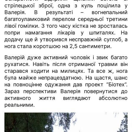
стрілецької зброї, одна з куль поцілила у
Валерія. В результаті – вогнепальний
багатоуламковий перелом середньої третини
лівої гомілки. З того часу кістка не зросталась
попри намагання лікарів у шпиталях. На
додачу ще й утворився несправжній суглоб, а
нога стала коротшою на 2,5 сантиметри.
Валерій дуже активний чоловік і звик багато
рухатися. Навіть після отриманої травми він
старався ходити на милицях. Та все ж, нога
була майже непрацездатною. На щастя, шанс
на повноцінне одужання дав проект “Біотех”.
Зараз перспективи Валерія повернутися до
активного життя виглядают абсолютно
реальними.