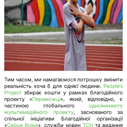
Тим часом, ми намагаємося потрошку змінити
реальність хоча б для однієї людини.
People’s
Project
збирає кошти у рамках благодійного
проекту «
Переможці
», який, відповідно, є
частиною глобального
одноіменного
мультимедійного проекту
, заснованого за
спільної ініціативи Благодійної організації
«
Серце Воїна
», служби новин
ТСН
та видання