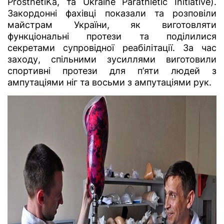
ProsthetiKa, та Ukraine Parathletic Initiative).
Закордонні фахівці показали та розповіли
майстрам України, як виготовляти
функціональні протези та поділилися
секретами супровідної реабілітації. За час
заходу, спільними зусиллями виготовили
спортивні протези для п’яти людей з
ампутаціями ніг та восьми з ампутаціями рук.