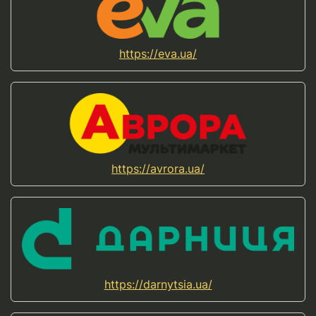
https://eva.ua/
https://avrora.ua/
https://darnytsia.ua/