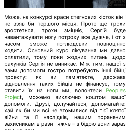
Може, на конкурсі краси стегнових кісток він і
не взяв би першого місця. Проте ще трохи
зростеться, трохи зміцніє, Сергій буде
навантажувати ногу потроху все дужче, і от з
часом зможе по-людськи повноцінно
ходити. Основний курс лікування ми давно
оплатили, тому поки жодних питань щодо
рахунків Сергія не виникає. Між тим, нашої з
вами допомоги гостро потребують інші бійці
проекту: як ви пам’ятаєте, держава
відновлення таких бійців не фінансує, тому
ставити їх на ноги ми, волонтери
People’s
Projec
t, можемо виключно коштом вашої
допомоги. Друзі, долучайтеся, допомагайте:
хай як би ми всі не втомилися від тієї клятої
війни та її наслідків, нашим пораненим
захисникам в рази тяжче – з бідою вони зараз