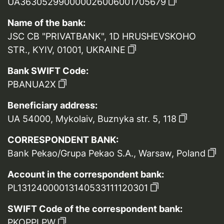
UA363052990000026006001705679
Name of the bank:
JSC CB "PRIVATBANK", 1D HRUSHEVSKOHO
STR., KYIV, 01001, UKRAINE
Bank SWIFT Code:
PBANUA2X
Beneficiary address:
UA 54000, Mykolaiv, Buznyka str. 5, 118
CORRESPONDENT BANK:
Bank Pekao/Grupa Pekao S.A., Warsaw, Poland
Account in the correspondent bank:
PL13124000013140533111120301
SWIFT Code of the correspondent bank:
PKOPPLPW