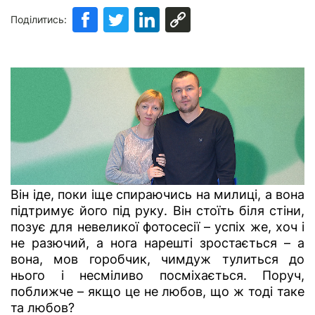
Поділитись:
Він іде, поки іще спираючись на милиці, а вона
підтримує його під руку. Він стоїть біля стіни,
позує для невеликої фотосесії – успіх же, хоч і
не разючий, а нога нарешті зростається – а
вона, мов горобчик, чимдуж тулиться до
нього і несміливо посміхається. Поруч,
поближче – якщо це не любов, що ж тоді таке
та любов?