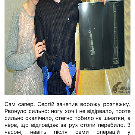
Сам сапер, Сергій зачепив ворожу розтяжку.
Рвонуло сильно: ногу хоч і не відірвало, проте
сильно скалічило, стегно побило на шматки, а
нерв, що відповідає за рух стопи перебило. З
часом, навіть після семи операцій у