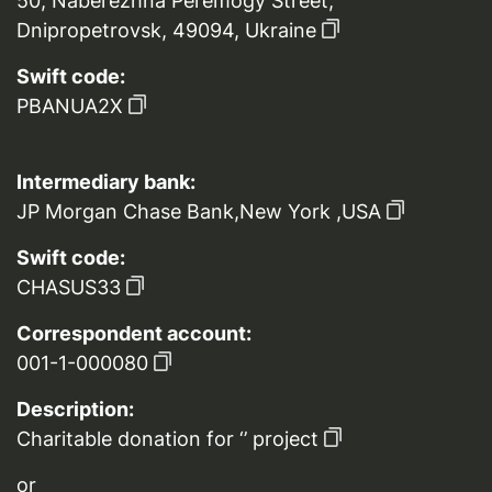
50, Naberezhna Peremogy Street,
Dnipropetrovsk, 49094, Ukraine
Swift code:
PBANUA2X
Intermediary bank:
JP Morgan Chase Bank,New York ,USA
Swift code:
CHASUS33
Correspondent account:
001-1-000080
Description:
Charitable donation for ‘’ project
or