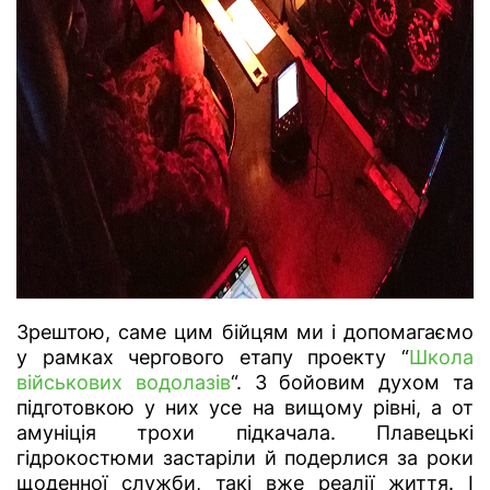
Зрештою, саме цим бійцям ми і допомагаємо
у рамках чергового етапу проекту “
Школа
військових водолазів
“. З бойовим духом та
підготовкою у них усе на вищому рівні, а от
амуніція трохи підкачала. Плавецькі
гідрокостюми застаріли й подерлися за роки
щоденної служби, такі вже реалії життя. І