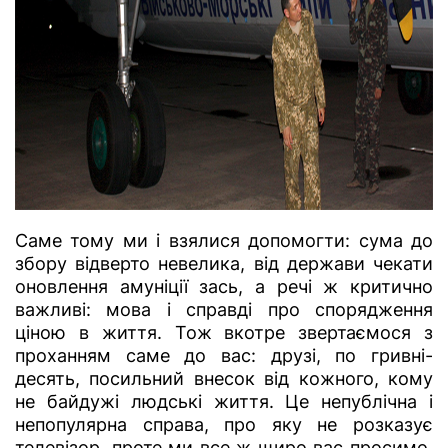
Саме тому ми і взялися допомогти: сума до
збору відверто невелика, від держави чекати
оновлення амуніції зась, а речі ж критично
важливі: мова і справді про спорядження
ціною в життя. Тож вкотре звертаємося з
проханням саме до вас: друзі, по гривні-
десять, посильний внесок від кожного, кому
не байдужі людські життя. Це непублічна і
непопулярна справа, про яку не розказує
телевізор, проте ми все ж щиро вас просимо.