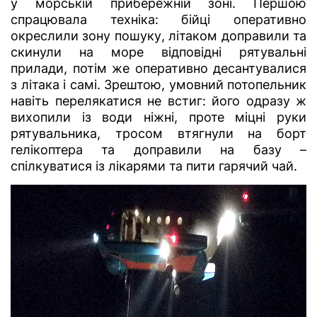
у морській прибережній зоні. Першою
спрацювала техніка: бійці оперативно
окреслили зону пошуку, літаком доправили та
скинули на море відповідні рятувальні
прилади, потім же оперативно десантувалися
з літака і самі. Зрештою, умовний потопельник
навіть перелякатися не встиг: його одразу ж
вихопили із води ніжні, проте міцні руки
рятувальника, тросом втягнули на борт
гелікоптера та доправили на базу –
спілкуватися із лікарями та пити гарячий чай.