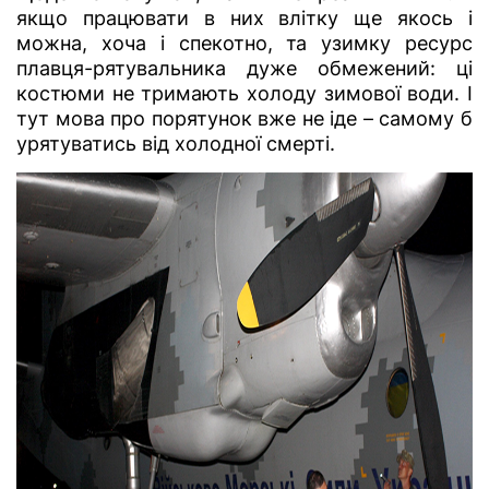
якщо працювати в них влітку ще якось і
можна, хоча і спекотно, та узимку ресурс
плавця-рятувальника дуже обмежений: ці
костюми не тримають холоду зимової води. І
тут мова про порятунок вже не іде – самому б
урятуватись від холодної смерті.