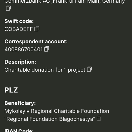
Commerzbank AG ,Frankfurt am Main, Germany
Swift code:
COBADEFF
Correspondent account:
400886700401
Description:
Charitable donation for ‘’ project
PLZ
Beneficiary:
Mykolayiv Regional Charitable Foundation
"Regional Foundation Blagochestya"
IBAN Code: