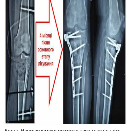
Боєць Нацгвардії вже потроху навантажує ногу