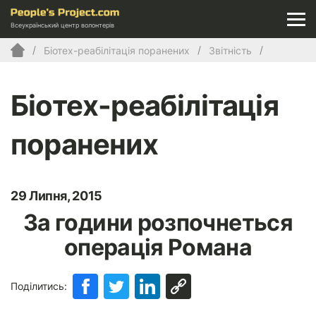
Всеукраїнський центр волонтерів
Біотех-реабілітація поранених
Звітність
Біотех-реабілітація
поранених
29 Липня, 2015
За години розпочнеться
операція Романа
Поділитись: