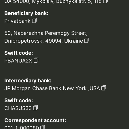
UA 54000, Mykolaiv, Buznyka str. 5, 118
Beneficiary bank:
Privatbank
50, Naberezhna Peremogy Street,
Dnipropetrovsk, 49094, Ukraine
Swift code:
PBANUA2X
Intermediary bank:
JP Morgan Chase Bank,New York ,USA
Swift code:
CHASUS33
Correspondent account:
001-1-000080