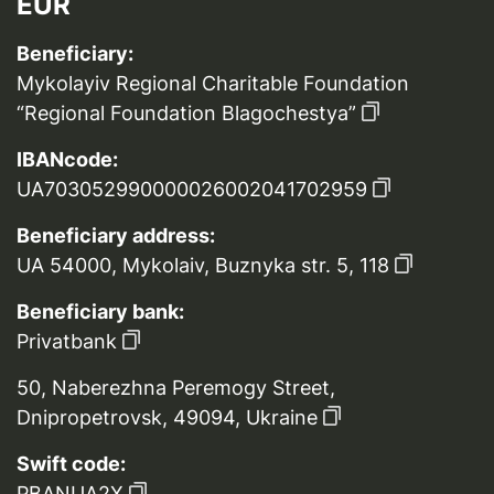
EUR
Beneficiary:
Mykolayiv Regional Charitable Foundation
“Regional Foundation Blagochestya”
IBANcode:
UA703052990000026002041702959
Beneficiary address:
UA 54000, Mykolaiv, Buznyka str. 5, 118
Beneficiary bank:
Privatbank
50, Naberezhna Peremogy Street,
Dnipropetrovsk, 49094, Ukraine
Swift code:
PBANUA2X