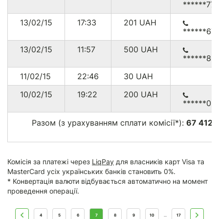
******77
04/01/15
10:29
4.54
USD
GB
13/02/15
17:33
201
UAH
31/12/14
03:42
48.60
USD
US
******67
26/12/14
16:08
23.90
USD
CA
13/02/15
11:57
500
UAH
******89
22/12/14
00:26
12.19
USD
UA
11/02/15
22:46
30
UAH
10/02/15
19:22
200
UAH
******03
* 848.51 USD що на дату конвертації (03.03.2015)
становило 27997.17 грн.
Разом (з урахуванням сплати комісії*):
67 412.
* Комісія з платежів через
PayPal
складає від 0.3% до 7.4%
г
+ $0.30
Комісія за платежі через
LiqPay
для власників карт Visa та
MasterCard усіх українських банків становить 0%.
* Конвертація валюти відбувається автоматично на момент
проведення операції.
4
5
6
7
8
9
10
17
...