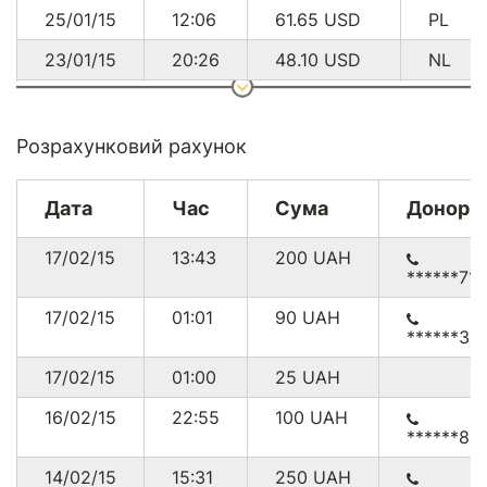
25/01/15
12:06
61.65
USD
PL
23/01/15
20:26
48.10
USD
NL
22/01/15
23:24
19.06
USD
RO
22/01/15
17:48
19.06
USD
DE
Розрахунковий рахунок
21/01/15
18:39
48.60
USD
US
Дата
Час
Сума
Донор
21/01/15
18:23
48.10
USD
CZ
17/02/15
13:43
200
UAH
21/01/15
17:26
9.38
USD
DE
******71
20/01/15
18:51
77.14
USD
PL
17/02/15
01:01
90
UAH
******35
19/01/15
21:07
48.60
USD
US
17/02/15
01:00
25
UAH
19/01/15
07:35
3.57
USD
MD
16/02/15
22:55
100
UAH
14/01/15
21:15
38.42
USD
DE
******88
11/01/15
14:53
28.74
USD
DE
14/02/15
15:31
250
UAH