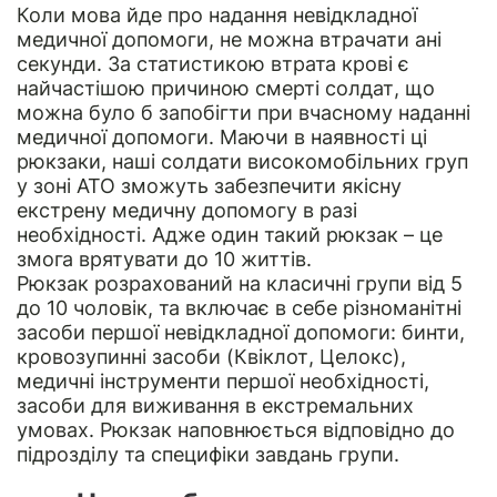
Коли мова йде про надання невідкладної
медичної допомоги, не можна втрачати ані
секунди. За статистикою втрата крові є
найчастішою причиною смерті солдат, що
можна було б запобігти при вчасному наданні
медичної допомоги. Маючи в наявності ці
рюкзаки, наші солдати високомобільних груп
у зоні АТО зможуть забезпечити якісну
екстрену медичну допомогу в разі
необхідності. Адже один такий рюкзак – це
змога врятувати до 10 життів.
Рюкзак розрахований на класичні групи від 5
до 10 чоловік, та включає в себе різноманітні
засоби першої невідкладної допомоги: бинти,
кровозупинні засоби (Квіклот, Целокс),
медичні інструменти першої необхідності,
засоби для виживання в екстремальних
умовах. Рюкзак наповнюється відповідно до
підрозділу та специфіки завдань групи.