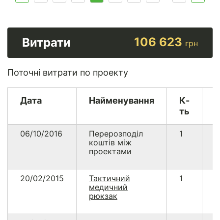
106 623
Витрати
грн
Поточні витрати по проекту
Дата
Найменування
К-
В
ть
06/10/2016
Перерозподіл
1
5
коштів між
проектами
20/02/2015
Тактичний
1
-
медичний
рюкзак