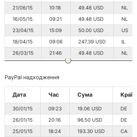
21/06/15
10:18
49.48
USD
NL
16/05/15
09:21
49.48
USD
NL
23/04/15
15:09
50.00
USD
US
18/04/15
09:06
247.39
USD
IL
26/03/15
21:46
49.48
USD
NL
12/03/15
19:08
23.65
USD
US
PayPal надходження
Дата
Час
Сума
Країн
* 469.48 USD еквівалент 21 012.94 грн. за курсом
НБУ
* Комісія з платежів через Classy.org складає 2.2% + 2.0% +
$0.30
30/01/15
09:23
19.06
USD
DE
26/01/15
20:16
96.50
USD
DE
25/01/15
18:24
193.30
USD
CA