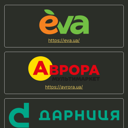
https://eva.ua/
https://avrora.ua/