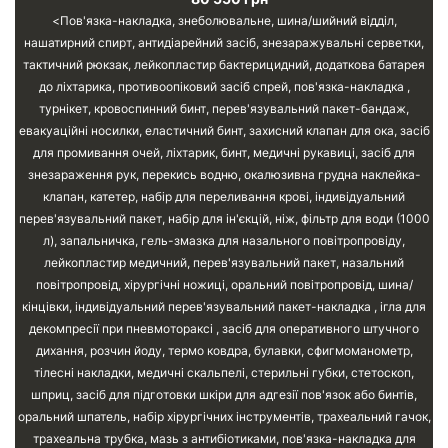
Пов'язка-накладка, знеболювальне, шина/шийний відділ,
нашатирний спирт, антидіарейний засіб, знезаражувальні серветки,
тактичний рюкзак, лейкопластир бактерицидний, додаткова батарея
до ліхтарика, противоопіковий засіб спрей, пов'язка-накладка ,
турнікет, кровоспинний бинт, перев'язувальний пакет-бандаж,
евакуаційні носилки, еластичний бинт, захисний клапан для ока, засіб
для промивання очей, ліхтарик, бинт, медичні рукавиці, засіб для
знезараження рук, перекись водню, окалюзивна грудна наклейка-
клапан, катетер, набір для переливання крові, індивідуальний
перев'язувальний пакет, набір для ін'єкцій, ніж, фільтр для води (1000
л), запальничка, гель-змазка для назального повітропровіду,
лейкопластир медичний, перев'язувальний пакет, назальний
повітропровід, хірургічні ножиці, оральний повітропровід, шина/
кінцівки, індивідуальний перев'язувальний пакет-накладка , ігла для
декомпресії при пневмотораксі , засіб для оперативного штучного
дихання, розчин йоду, термо ковдра, булавки, сфигмоманометр,
тілесні накладки, медичні скальпелі, стерильні губки, стетоскоп,
шприц, засіб для підготовки шкіри для адгезії пов'язок або бинтів,
оральний шпатель, набір хірургічних інструментів, трахеальний гачок,
трахеальна трубка, мазь з антибіотиками, пов'язка-накладка для