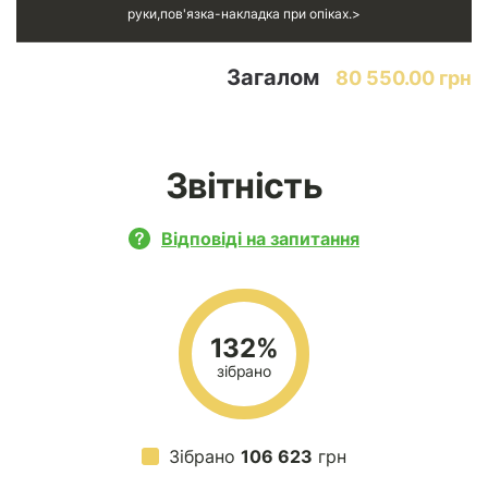
руки,пов'язка-накладка при опіках.
Загалом
80 550.00 грн
Звітність
Відповіді на запитання
132%
зібрано
Зібрано
106 623
грн