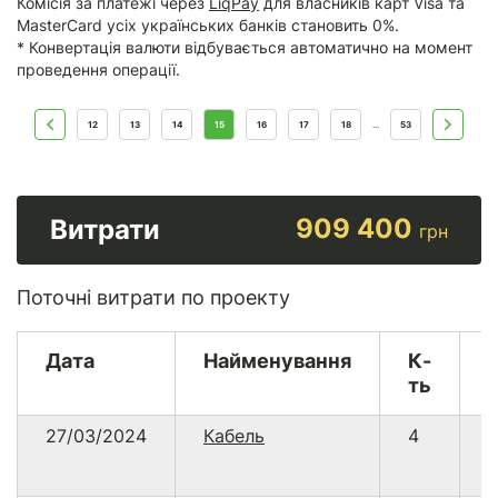
Комісія за платежі через
LiqPay
для власників карт Visa та
MasterCard усіх українських банків становить 0%.
* Конвертація валюти відбувається автоматично на момент
проведення операції.
12
13
14
15
16
17
18
53
...
909 400
Витрати
грн
Поточні витрати по проекту
Дата
Найменування
К-
ть
27/03/2024
Кабель
4
1