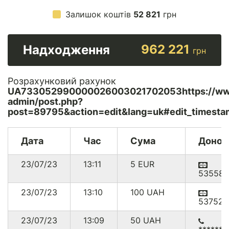
Залишок коштів
52 821
грн
962 221
Надходження
грн
Розрахунковий рахунок
UA733052990000026003021702053https://www
admin/post.php?
post=89795&action=edit&lang=uk#edit_timesta
Дата
Час
Сума
Донор
23/07/23
13:11
5
EUR
535585
23/07/23
13:10
100
UAH
537523
23/07/23
13:09
50
UAH