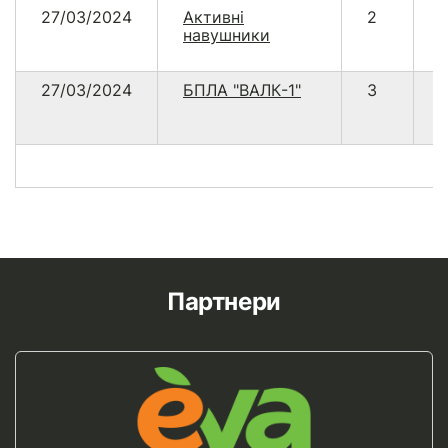
27/03/2024
Активні
2
4
навушники
27/03/2024
БПЛА "ВАЛК-1"
3
8
0
Партнери