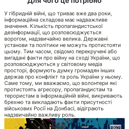
Для чого це потрібно
У гібридній війні, що триває вже два роки,
інформаційна складова має надважливе
значення. Кількість пропагандистської
дезінформації, що розповсюджується
ворогом, надзвичайно велика. Державні
установи та політики не можуть протистояти
цьому. Тим часом, свідомо перекручені або
вигадані факти про війну на сході України, що
розповсюджуються у світовому медіа
просторі, формують думку громадян інших
держав про конфлікт та роль України у ньому.
Саме тому, ми вважаємо, що волонтери які
протистоять агресору, пропагандистам та
терористам в інформаційній війні, викривають
брехню та викладають факти присутності
військових Росії на Донбасі, відіграють
надзвичайно важливу роль.