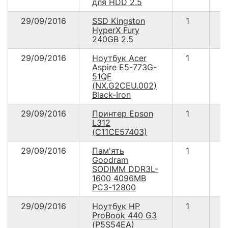
для HDD 2.5
29/09/2016
SSD Kingston
1
1
HyperX Fury
240GB 2.5
29/09/2016
Ноутбук Acer
1
1
Aspire E5-773G-
51QF
(NX.G2CEU.002)
Black-Iron
29/09/2016
Принтер Epson
1
3
L312
(C11CE57403)
29/09/2016
Пам'ять
1
4
Goodram
SODIMM DDR3L-
1600 4096MB
PC3-12800
29/09/2016
Ноутбук HP
1
1
ProBook 440 G3
(P5S54EA)