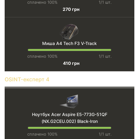
сплачено 100%
1/1 шт.
270 грн
Миша A4 Tech F3 V-Track
сплачено 100%
1/1 шт.
410 грн
OSINT-експерт 4
Ноутбук Acer Aspire E5-773G-51QF
(NX.G2CEU.002) Black-Iron
сплачено 100%
1/1 шт.