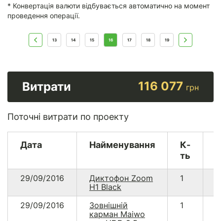
* Конвертація валюти відбувається автоматично на момент
проведення операції.
13
14
15
16
17
18
19
116 077
Витрати
грн
Поточні витрати по проекту
Дата
Найменування
К-
В
ть
29/09/2016
Диктофон Zoom
1
3
H1 Black
29/09/2016
Зовнішній
1
2
карман Maiwo