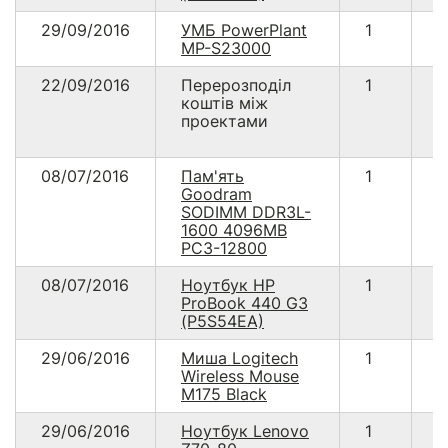
29/09/2016
УМБ PowerPlant
1
2
MP-S23000
22/09/2016
Перерозподіл
1
1
коштів між
проектами
08/07/2016
Пам'ять
1
4
Goodram
SODIMM DDR3L-
1600 4096MB
PC3-12800
08/07/2016
Ноутбук HP
1
1
ProBook 440 G3
(P5S54EA)
29/06/2016
Миша Logitech
1
3
Wireless Mouse
M175 Black
29/06/2016
Ноутбук Lenovo
1
2