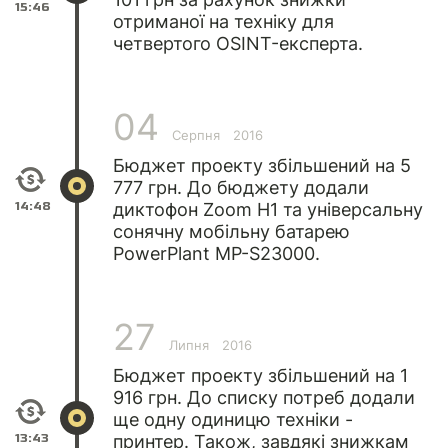
15:46
отриманої на техніку для
четвертого OSINT-експерта.
04
Серпня
2016
Бюджет проекту збільшений на 5
777 грн. До бюджету додали
14:48
диктофон Zoom H1 та універсальну
сонячну мобільну батарею
PowerPlant MP-S23000.
27
Липня
2016
Бюджет проекту збільшений на 1
916 грн. До списку потреб додали
ще одну одиницю техніки -
13:43
принтер. Також, завдякі знижкам