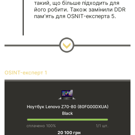
такий, що більше підходить для
його робити. Також замінили DDR
пам'ять для OSNIT-експерта 5.
OSINT-експерт 1
Ноутбук Lenovo Z70-80 (80FG00DXUA)
Black
сплачено 100%
1/1 шт.
20 100 грн