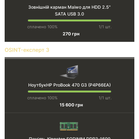
Зовнішній карман Maiwo для HDD 2.5"
SATA USB 3.0
сплачено 100%
1/1 шт.
270 грн
OSINT-експерт 3
НоутбукHP ProBook 470 G3 (P4P66EA)
сплачено 100%
1/1 шт.
15 600 грн
Пам'ять Kingston SODIMM DDR3-1600