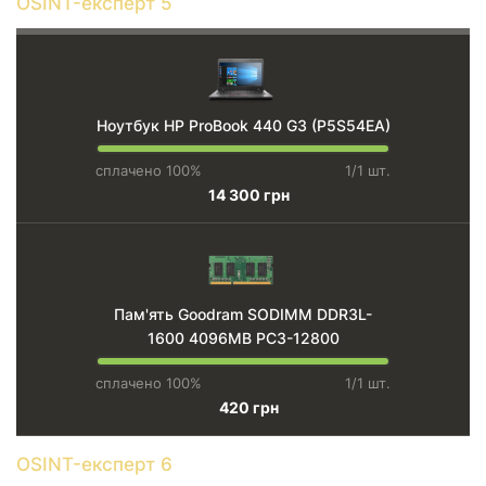
OSINT-експерт 5
Ноутбук HP ProBook 440 G3 (P5S54EA)
сплачено 100%
1/1 шт.
14 300 грн
Пам'ять Goodram SODIMM DDR3L-
1600 4096MB PC3-12800
сплачено 100%
1/1 шт.
420 грн
OSINT-експерт 6