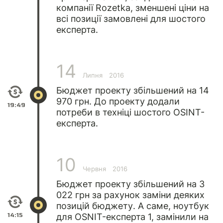
компанії Rozetka, зменшені ціни на
всі позиції замовлені для шостого
експерта.
14
Липня
2016
Бюджет проекту збільшений на 14
970 грн. До проекту додали
19:49
потреби в техніці шостого OSINT-
експерта.
10
Червня
2016
Бюджет проекту збільшений на 3
022 грн за рахунок заміни деяких
позицій бюджету. А саме, ноутбук
14:15
для OSNIT-експерта 1, замінили на