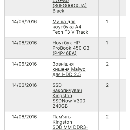
Z70-80
(80FG00DXUA)
Black
14/06/2016
Миша для
1
4
ноутбука A4
Tech F3 V-Track
14/06/2016
Ноутбук HP
1
1
ProBook 450 G3
(P4P46EA)
14/06/2016
Зовнішня
2
5
кишеня Maiwo
для HDD 2.5
14/06/2016
SSD
2
3
накопичувач
Kingston
SSDNow V300
240GB
14/06/2016
Пам'ять
2
9
Kingston
SODIMM DDR3-