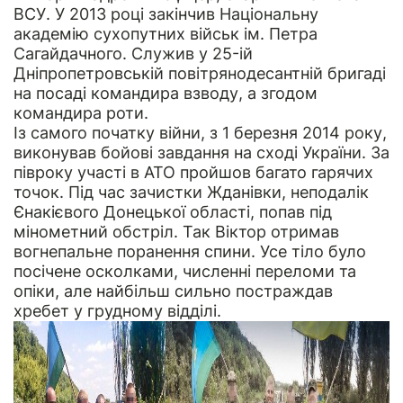
ВСУ. У 2013 році закінчив Національну
академію сухопутних військ ім. Петра
Сагайдачного. Служив у 25-ій
Дніпропетровській повітрянодесантній бригаді
на посаді командира взводу, а згодом
командира роти.
Із самого початку війни, з 1 березня 2014 року,
виконував бойові завдання на сході України. За
півроку участі в АТО пройшов багато гарячих
точок. Під час зачистки Жданівки, неподалік
Єнакієвого Донецької області, попав під
мінометний обстріл. Так Віктор отримав
вогнепальне поранення спини. Усе тіло було
посічене осколками, численні переломи та
опіки, але найбільш сильно постраждав
хребет у грудному відділі.