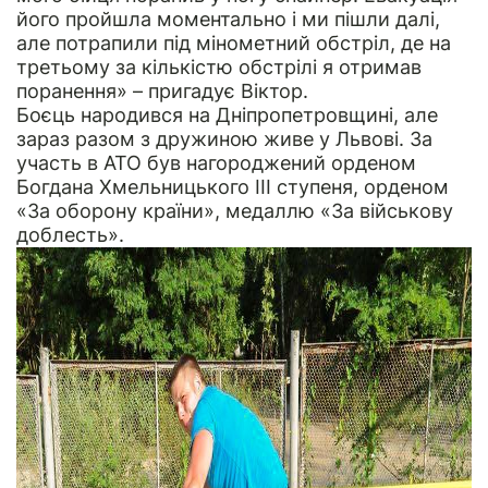
його пройшла моментально і ми пішли далі,
але потрапили під мінометний обстріл, де на
третьому за кількістю обстрілі я отримав
поранення» – пригадує Віктор.
Боєць народився на Дніпропетровщині, але
зараз разом з дружиною живе у Львові. За
участь в АТО був нагороджений орденом
Богдана Хмельницького ІІІ ступеня, орденом
«За оборону країни», медаллю «За військову
доблесть».