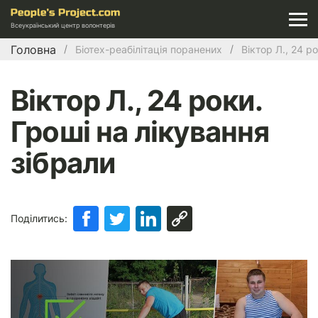
Всеукраїнський центр волонтерів
Головна
Біотех-реабілітація поранених
Віктор Л., 24 р
Віктор Л., 24 роки.
Гроші на лікування
зібрали
Поділитись: