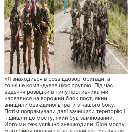
«Я знаходився в розвіддозорі бригади, а
точніше командував цією групою. Під час
ведення розвідки в тилу противника ми
нарвалися на ворожий блок пост, який
знищили без єдиної втрати з нашого боку.
Потім попрямували далі зачищати територію і
підійшли до мосту, який був замінований.
Його ми теж успішно знешкодили. Біля мосту
мого бійця поранив у ногу снайпер. Евакуація