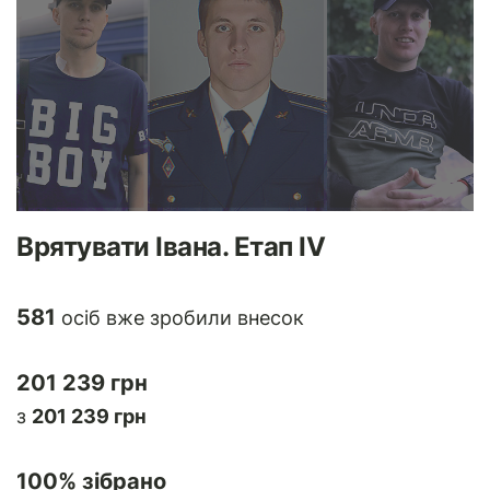
Врятувати Івана. Етап IV
581
осіб вже зробили внесок
201 239 грн
з
201 239 грн
100
% зібрано