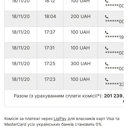
18/11/20
18:12
100
UAH
******000
18/11/20
18:04
200
UAH
******000
18/11/20
17:37
100
UAH
******198
18/11/20
17:31
100
UAH
******000
18/11/20
17:25
300
UAH
******000
18/11/20
17:23
100
UAH
******335
Разом (з урахуванням сплати комісії*):
201 239.0
гр
Комісія за платежі через
LiqPay
для власників карт Visa та
MasterCard усіх українських банків становить 0%.