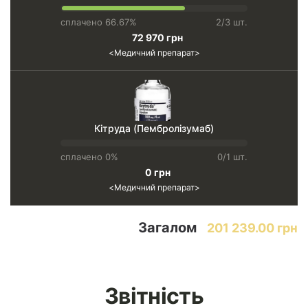
сплачено 66.67%
2/3 шт.
72 970 грн
Медичний препарат
Кітруда (Пембролізумаб)
сплачено 0%
0/1 шт.
0 грн
Медичний препарат
Загалом
201 239.00 грн
Звітність