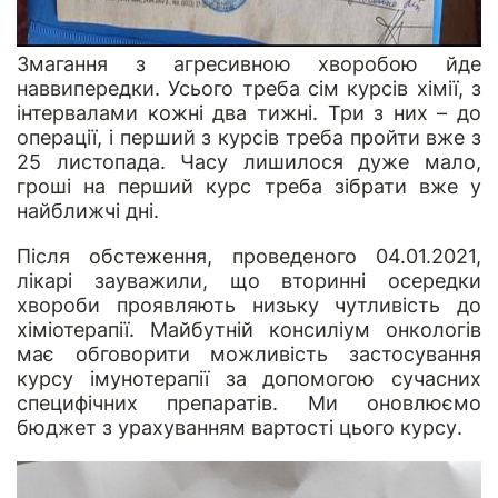
Змагання з агресивною хворобою йде
наввипередки. Усього треба сім курсів хімії, з
інтервалами кожні два тижні. Три з них – до
операції, і перший з курсів треба пройти вже з
25 листопада. Часу лишилося дуже мало,
гроші на перший курс треба зібрати вже у
найближчі дні.
Після обстеження, проведеного 04.01.2021,
лікарі зауважили, що вторинні осередки
хвороби проявляють низьку чутливість до
хіміотерапії. Майбутній консиліум онкологів
має обговорити можливість застосування
курсу імунотерапії за допомогою сучасних
специфічних препаратів. Ми оновлюємо
бюджет з урахуванням вартості цього курсу.