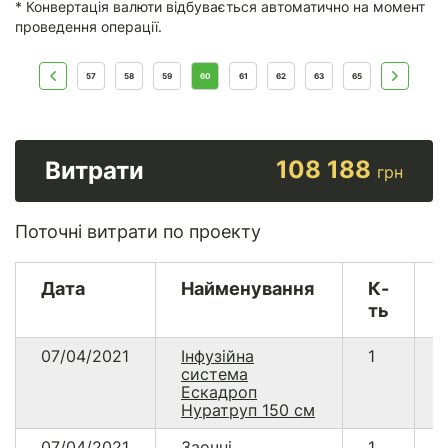
* Конвертація валюти відбувається автоматично на момент
проведення операції.
57
58
59
60
61
62
63
65
108 188
Витрати
грн
Поточні витрати по проекту
Дата
Найменування
К-
ть
07/04/2021
Інфузійна
1
1
система
Ескадроп
Нуратруп 150 см
07/04/2021
Заочні
1