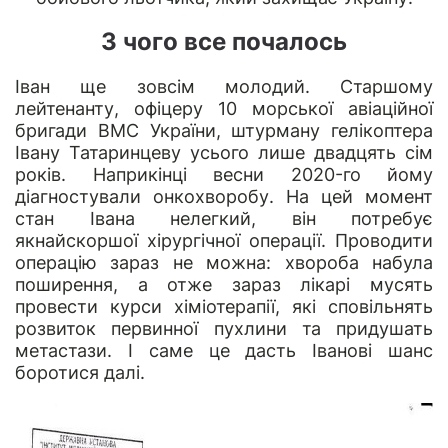
З чого все почалось
Іван ще зовсім молодий. Старшому
лейтенанту, офіцеру 10 морської авіаційної
бригади ВМС України, штурману гелікоптера
Івану Татаринцеву усього лише двадцять сім
років. Наприкінці весни 2020-го йому
діагностували онкохворобу. На цей момент
стан Івана нелегкий, він потребує
якнайскоршої хірургічної операції. Проводити
операцію зараз не можна: хвороба набула
поширення, а отже зараз лікарі мусять
провести курси хіміотерапії, які сповільнять
розвиток первинної пухлини та придушать
метастази. І саме це дасть Іванові шанс
боротися далі.