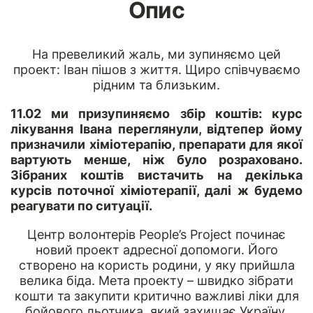
Опис
На превеликий жаль, ми зупиняємо цей
проект: Іван пішов з життя. Щиро співчуваємо
рідним та близьким.
11.02 ми призупиняємо збір коштів: курс
лікування Івана переглянули, відтепер йому
призначили хіміотерапію, препарати для якої
вартують менше, ніж було розраховано.
Зібраних коштів вистачить на декілька
курсів поточної хіміотерапії, далі ж будемо
реагувати по ситуації.
Центр волонтерів People’s Project починає
новий проект адресної допомоги. Його
створено на користь родини, у яку прийшла
велика біда. Мета проекту – швидко зібрати
кошти та закупити критично важливі ліки для
бойового льотчика, який захищає Україну.