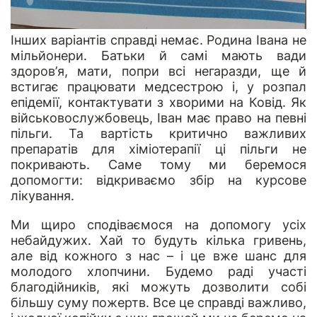
Інших варіантів справді немає. Родина Івана не
мільйонери. Батьки й самі мають вади
здоров’я, мати, попри всі негаразди, ще й
встигає працювати медсестрою і, у розпал
епідемії, контактувати з хворими на Ковід. Як
військовослужбовець, Іван має право на певні
пільги. Та вартість критично важливих
препаратів для хіміотерапії ці пільги не
покривають. Саме тому ми беремося
допомогти: відкриваємо збір на курсове
лікування.
Ми щиро сподіваємося на допомогу усіх
небайдужих. Хай то будуть кілька гривень,
але від кожного з нас – і це вже шанс для
молодого хлопчини. Будемо раді участі
благодійників, які можуть дозволити собі
більшу суму пожертв. Все це справді важливо,