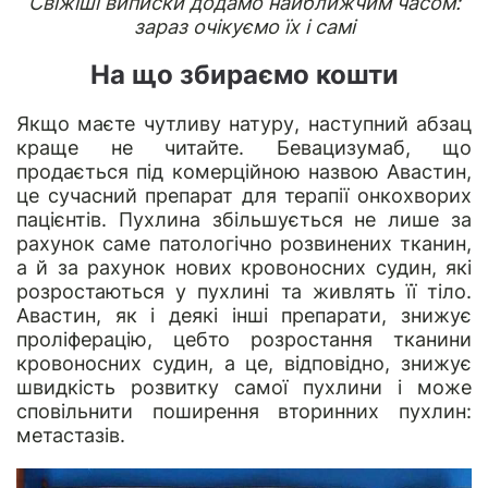
Свіжіші виписки додамо найближчим часом:
зараз очікуємо їх і самі
На що збираємо кошти
Якщо маєте чутливу натуру, наступний абзац
краще не читайте. Бевацизумаб, що
продається під комерційною назвою Авастин,
це сучасний препарат для терапії онкохворих
пацієнтів. Пухлина збільшується не лише за
рахунок саме патологічно розвинених тканин,
а й за рахунок нових кровоносних судин, які
розростаються у пухлині та живлять її тіло.
Авастин, як і деякі інші препарати, знижує
проліферацію, цебто розростання тканини
кровоносних судин, а це, відповідно, знижує
швидкість розвитку самої пухлини і може
сповільнити поширення вторинних пухлин:
метастазів.