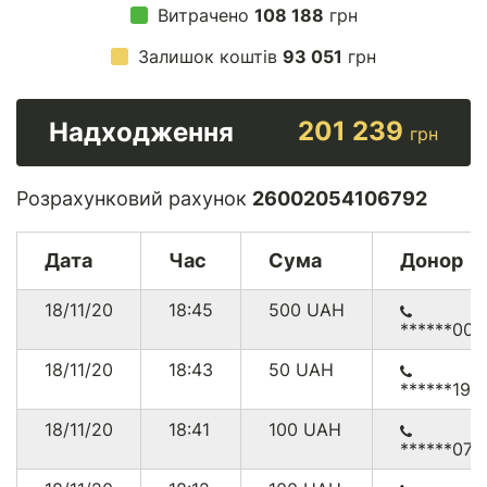
Витрачено
108 188
грн
Залишок коштів
93 051
грн
201 239
Надходження
грн
Розрахунковий рахунок
26002054106792
Дата
Час
Сума
Донор
18/11/20
18:45
500
UAH
******000
18/11/20
18:43
50
UAH
******197
18/11/20
18:41
100
UAH
******074