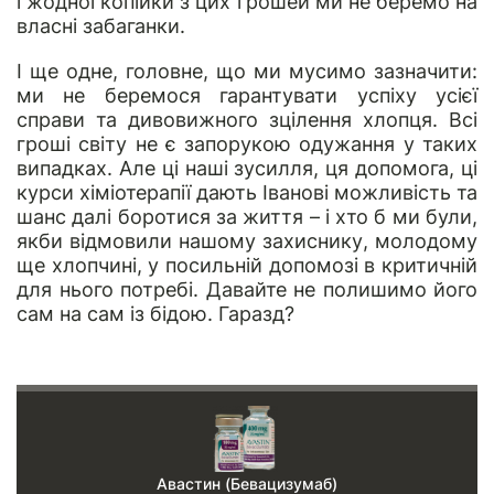
і жодної копійки з цих грошей ми не беремо на
власні забаганки.
І ще одне, головне, що ми мусимо зазначити:
ми не беремося гарантувати успіху усієї
справи та дивовижного зцілення хлопця. Всі
гроші світу не є запорукою одужання у таких
випадках. Але ці наші зусилля, ця допомога, ці
курси хіміотерапії дають Іванові можливість та
шанс далі боротися за життя – і хто б ми були,
якби відмовили нашому захиснику, молодому
ще хлопчині, у посильній допомозі в критичній
для нього потребі. Давайте не полишимо його
сам на сам із бідою. Гаразд?
Авастин (Бевацизумаб)