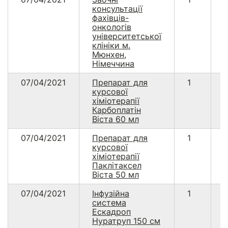
консультації
фахівців-
онкологів
університетської
клініки м.
Мюнхен,
Німеччина
07/04/2021
Препарат для
1
курсової
хіміотерапії
Карбоплатін
Віста 60 мл
07/04/2021
Препарат для
1
курсової
хіміотерапії
Паклітаксел
Віста 50 мл
07/04/2021
Інфузійна
1
1
система
Ескадроп
Нуратруп 150 см