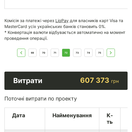
Комісія за платежі через
LiqPay
для власників карт Visa та
MasterCard усіх українських банків становить 0%.
* Конвертація валюти відбувається автоматично на момент
проведення операції.
69
70
71
72
73
74
75
607 373
Витрати
грн
Поточні витрати по проекту
Дата
Найменування
К-
В
ть