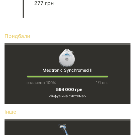
277 грн
Придбали
Medtronic Synchromed II
сплачено 100%
1/1 шт.
594 000 грн
Інфузійна система
Інше