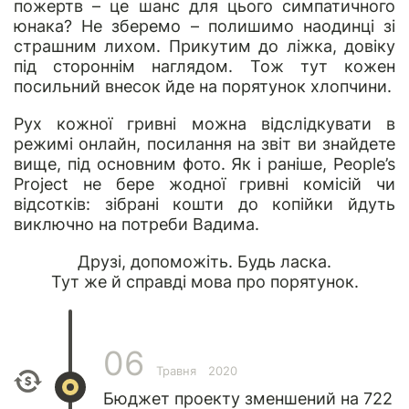
пожертв – це шанс для цього симпатичного
юнака? Не зберемо – полишимо наодинці зі
страшним лихом. Прикутим до ліжка, довіку
під стороннім наглядом. Тож тут кожен
посильний внесок йде на порятунок хлопчини.
Рух кожної гривні можна відслідкувати в
режимі онлайн, посилання на звіт ви знайдете
вище, під основним фото. Як і раніше, People’s
Project не бере жодної гривні комісій чи
відсотків: зібрані кошти до копійки йдуть
виключно на потреби Вадима.
Друзі, допоможіть. Будь ласка.
Тут же й справді мова про порятунок.
06
Травня
2020
Бюджет проекту зменшений на 722