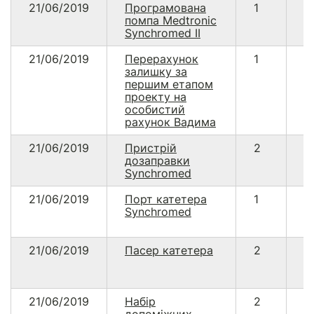
21/06/2019
Програмована
1
4
помпа Medtronic
6
Synchromed II
21/06/2019
Перерахунок
1
1
залишку за
першим етапом
проекту на
особистий
рахунок Вадима
21/06/2019
Пристрій
2
3
дозаправки
Synchromed
21/06/2019
Порт катетера
1
3
Synchromed
21/06/2019
Пасер катетера
2
1
21/06/2019
Набір
2
1