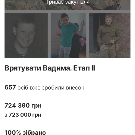
Триває закупівля
Врятувати Вадима. Етап ІІ
657
осіб вже зробили внесок
724 390 грн
з
723 000 грн
100
% зібрано