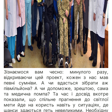
Зізнаємося вам чесно: минулого разу,
відкриваючи цей проект, кожен з нас мав
певні сумніви. А чи вдасться зібрати аж
півмільйона? А чи допоможе, зрештою, сама
та медична помпа? Та час і досвід вкотре
показали, що спільне прагнення до світлої
мети йде на користь навіть у ситуаціях, де
шанси здаються геть невеликими. Необхідну