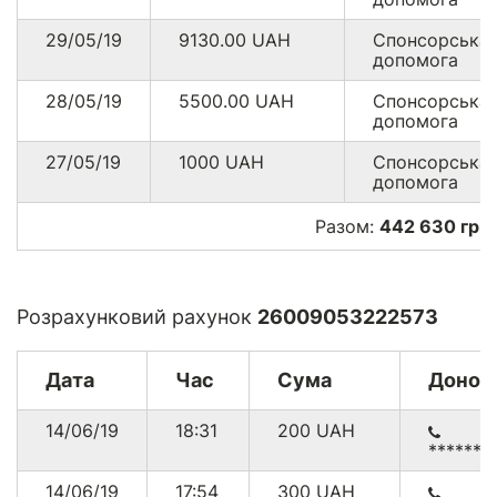
29/05/19
9130.00
UAH
Спонсорська
допомога
28/05/19
5500.00
UAH
Спонсорська
допомога
27/05/19
1000
UAH
Спонсорська
допомога
Разом:
442 630 грн
Розрахунковий рахунок
26009053222573
Дата
Час
Сума
Донор
14/06/19
18:31
200
UAH
******0
14/06/19
17:54
300
UAH