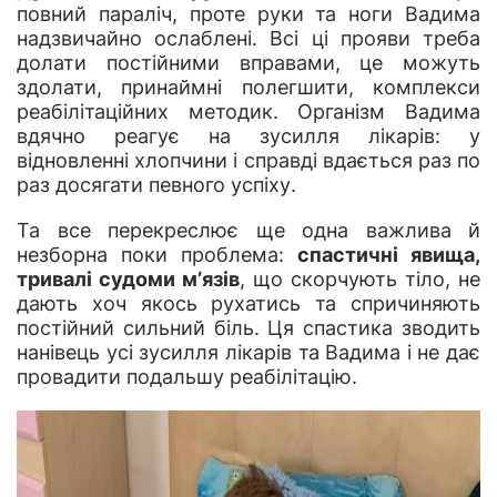
повний параліч, проте руки та ноги Вадима
надзвичайно ослаблені. Всі ці прояви треба
долати постійними вправами, це можуть
здолати, принаймні полегшити, комплекси
реабілітаційних методик. Організм Вадима
вдячно реагує на зусилля лікарів: у
відновленні хлопчини і справді вдається раз по
раз досягати певного успіху.
Та все перекреслює ще одна важлива й
незборна поки проблема:
спастичні явища,
тривалі судоми м’язів
, що скорчують тіло, не
дають хоч якось рухатись та спричиняють
постійний сильний біль. Ця спастика зводить
нанівець усі зусилля лікарів та Вадима і не дає
провадити подальшу реабілітацію.