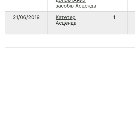
допоміжних
засобів Асценда
21/06/2019
Катетер
1
9
Асценда