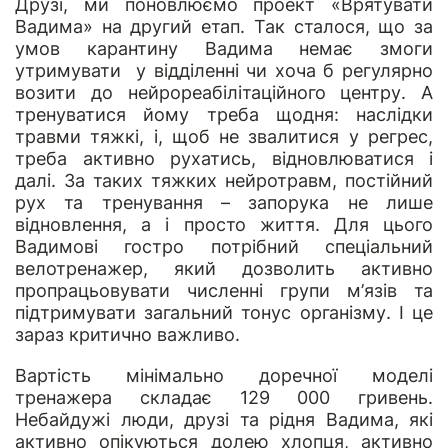
Друзі, ми поновлюємо проект «Врятувати
Вадима» на другий етап. Так сталося, що за
умов карантину Вадима немає змоги
утримувати у відділенні чи хоча б регулярно
возити до нейрореабілітаційного центру. А
тренуватися йому треба щодня: наслідки
травми тяжкі, і, щоб не звалитися у регрес,
треба активно рухатись, відновлюватися і
далі. За таких тяжких нейротравм, постійний
рух та тренування – запорука не лише
відновлення, а і просто життя. Для цього
Вадимові гостро потрібний спеціальний
велотренажер, який дозволить активно
пропрацьовувати численні групи м’язів та
підтримувати загальний тонус організму. І це
зараз критично важливо.
Вартість мінімально доречної моделі
тренажера складає 129 000 гривень.
Небайдужі люди, друзі та рідня Вадима, які
активно опікуються долею хлопця, активно