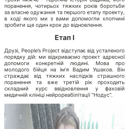
поранення, чотирьох тяжких років боротьби
за власне одужання та першого етапу проекту,
в ході якого ми з вами допомогли хлопчині
зробити ще один крок до відновлення.
Етап І
Друзі, People’s Project відступає від усталеного
порядку дій: ми відкриваємо проект адресної
допомоги конкретній людині. Мова про
молодого бійця на ім’я Вадим Ушаков. Він
страждає від тяжких наслідків страшного
поранення та вже третій рік проходить
складний курс ввідновлення у фаховій
медичній клініці нейрореабілітації "Нодус".