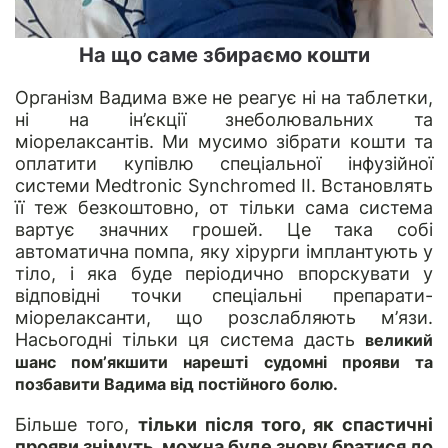
На що саме збираємо кошти
Організм Вадима вже не реагує ні на таблетки,
ні на ін’єкції знеболювальних та
міорелаксантів. Ми мусимо зібрати кошти та
оплатити купівлю спеціальної інфузійної
системи Medtronic Synchromed II. Встановлять
її теж безкоштовно, от тільки сама система
вартує значних грошей. Це така собі
автоматична помпа, яку хірурги імплантують у
тіло, і яка буде періодично впорскувати у
відповідні точки спеціальні препарати-
міорелаксанти, що розслабляють м’язи.
Насьогодні тільки ця система дасть
великий
шанс пом’якшити нарешті судомні прояви та
позбавити Вадима від постійного болю.
Більше того,
тільки після того, як спастичні
прояви знімуть, можна буде знову братися до