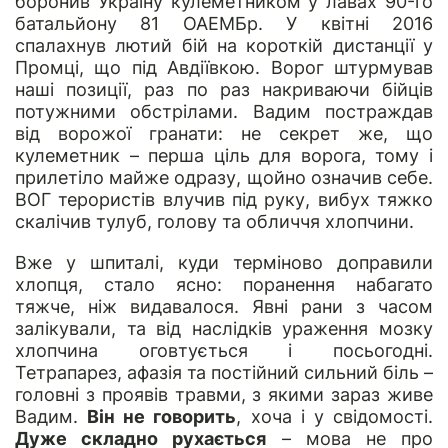
боронив Україну кулеметником у лавах 90-го
батальйону 81 ОАЕМБр. У квітні 2016
спалахнув лютий бій на короткій дистанції у
Промці, що під Авдіївкою. Ворог штурмував
наші позиції, раз по раз накриваючи бійців
потужними обстрілами. Вадим постраждав
від ворожої гранати: не секрет же, що
кулеметник – перша ціль для ворога, тому і
прилетіло майже одразу, щойно означив себе.
ВОГ терористів влучив під руку, вибух тяжко
скалічив тулуб, голову та обличчя хлопчини.
Вже у шпиталі, куди терміново доправили
хлопця, стало ясно: поранення набагато
тяжче, ніж видавалося. Явні рани з часом
залікували, та від наслідків ураження мозку
хлопчина оговтується і посьогодні.
Тетрапарез, афазія та постійний сильний біль –
головні з проявів травми, з якими зараз живе
Вадим.
Він не говорить
, хоча і у свідомості.
Дуже складно рухається
– мова не про