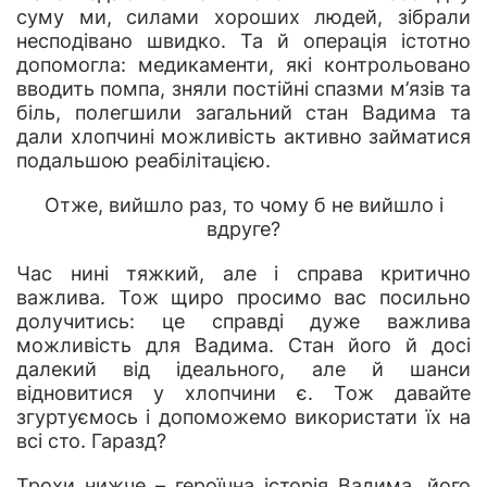
суму ми, силами хороших людей, зібрали
несподівано швидко. Та й операція істотно
допомогла: медикаменти, які контрольовано
вводить помпа, зняли постійні спазми м’язів та
біль, полегшили загальний стан Вадима та
дали хлопчині можливість активно займатися
подальшою реабілітацією.
Отже, вийшло раз, то чому б не вийшло і
вдруге?
Час нині тяжкий, але і справа критично
важлива. Тож щиро просимо вас посильно
долучитись: це справді дуже важлива
можливість для Вадима. Стан його й досі
далекий від ідеального, але й шанси
відновитися у хлопчини є. Тож давайте
згуртуємось і допоможемо використати їх на
всі сто. Гаразд?
Трохи нижче – героїчна історія Вадима, його