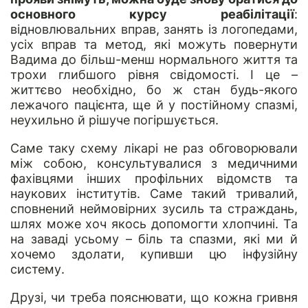
основного курсу реабілітації
:
відновлювальних вправ, занять із логопедами,
усіх вправ та метод, які можуть повернути
Вадима до більш-менш нормального життя та
трохи глибшого рівня свідомості. І це –
життєво необхідно, бо ж стан будь-якого
лежачого пацієнта, ще й у постійному спазмі,
неухильно й рішуче погіршується.
Саме таку схему лікарі не раз обговорювали
між собою, консультувалися з медичними
фахівцями інших профільних відомств та
наукових інститутів. Саме такий тривалий,
сповнений неймовірних зусиль та страждань,
шлях може хоч якось допомогти хлопчині. Та
на заваді усьому – біль та спазми, які ми й
хочемо здолати, купивши цю інфузійну
систему.
Друзі, чи треба пояснювати, що кожна гривня