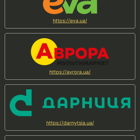
https://eva.ua/
https://avrora.ua/
https://darnytsia.ua/