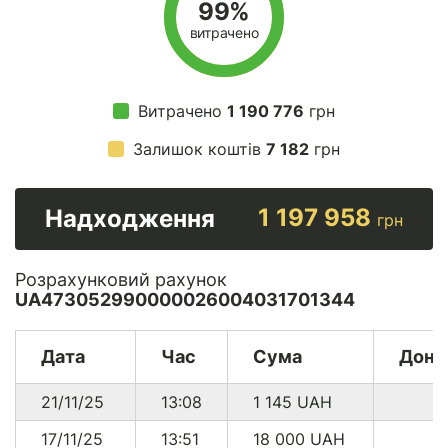
99%
витрачено
Витрачено
1 190 776
грн
Залишок коштів
7 182
грн
1 197 958
Надходження
грн
Розрахунковий рахунок
UA473052990000026004031701344
Дата
Час
Сума
Доно
21/11/25
13:08
1 145
UAH
17/11/25
13:51
18 000
UAH