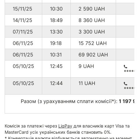
15/11/25
10:30
2 590
UAH
14/11/25
18:49
8 360
UAH
07/11/25
13:30
3 300
UAH
06/11/25
19:18
15 752
UAH
06/11/25
10:31
69 902
UAH
05/10/25
12:45
9
UAH
*****
05/10/25
12:44
11
UAH
*****
Разом (з урахуванням сплати комісії*):
1 197 9
Комісія за платежі через
LiqPay
для власників карт Visa та
MasterCard усіх українських банків становить 0%.
* Конвертація валюти відбувається автоматично на момент