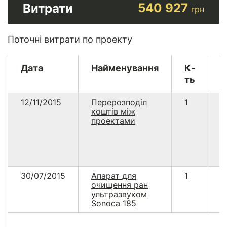
540 927
Витрати
грн
Поточні витрати по проекту
Дата
Найменування
К-
В
ть
12/11/2015
Перерозподіл
1
5
коштів між
проектами
30/07/2015
Апарат для
1
5
очищення ран
2
ультразвуком
Sonoca 185