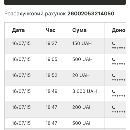
Розрахунковий рахунок
26002053214050
Дата
Час
Сума
Донор
16/07/15
19:27
150
UAH
******6
16/07/15
19:05
500
UAH
******8
16/07/15
18:52
20
UAH
******6
16/07/15
18:49
3 000
UAH
******3
16/07/15
18:47
200
UAH
******0
16/07/15
18:47
500
UAH