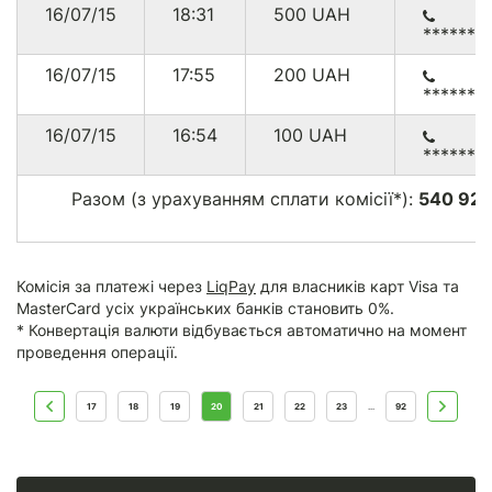
16/07/15
18:31
500
UAH
******6
16/07/15
17:55
200
UAH
******0
16/07/15
16:54
100
UAH
******2
Разом (з урахуванням сплати комісії*):
540 927
Комісія за платежі через
LiqPay
для власників карт Visa та
MasterCard усіх українських банків становить 0%.
* Конвертація валюти відбувається автоматично на момент
проведення операції.
17
18
19
20
21
22
23
92
...