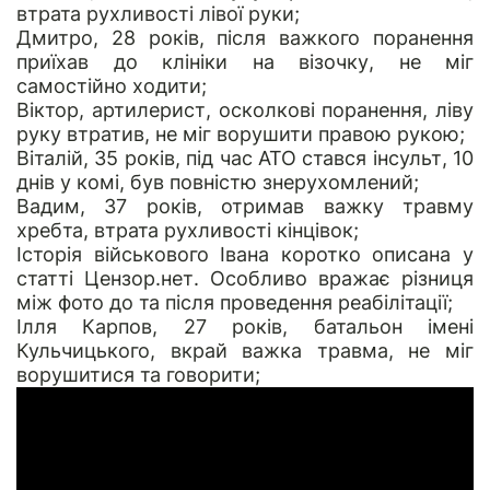
втрата рухливості лівої руки;
Дмитро, 28 років
, після важкого поранення
приїхав до клініки на візочку, не міг
самостійно ходити;
Віктор
, артилерист, осколкові поранення, ліву
руку втратив, не міг ворушити правою рукою;
Віталій, 35 років
, під час АТО стався інсульт, 10
днів у комі, був повністю знерухомлений;
Вадим, 37 років
, отримав важку травму
хребта, втрата рухливості кінцівок;
Історія військового Івана
коротко описана у
статті Цензор.нет. Особливо вражає різниця
між фото до та після проведення реабілітації;
Ілля Карпов, 27 років, батальон імені
Кульчицького, вкрай важка травма, не міг
ворушитися та говорити;